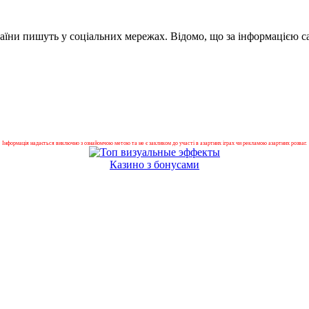
країни пишуть у соціальних мережах. Відомо, що за інформацією 
Інформація надається виключно з ознайомчою метою та не є закликом до участі в азартних іграх чи рекламою азартних розваг.
Казино з бонусами