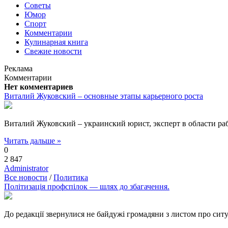
Советы
Юмор
Спорт
Комментарии
Кулинарная книга
Свежие новости
Реклама
Комментарии
Нет комментариев
Виталий Жуковский – основные этапы карьерного роста
Виталий Жуковский – украинский юрист, эксперт в области раб
Читать дальше »
0
2 847
Administrator
Все новости
/
Политика
Політизація профспілок — шлях до збагачення.
До редакції звернулися не байдужі громадяни з листом про сит