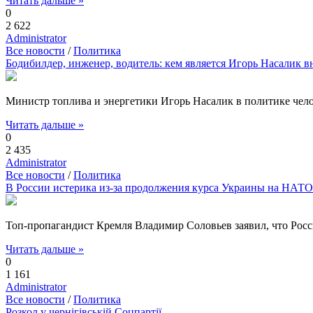
Читать дальше »
0
2 622
Administrator
Все новости
/
Политика
Бодибилдер, инженер, водитель: кем является Игорь Насалик в
Министр топлива и энергетики Игорь Насалик в политике челов
Читать дальше »
0
2 435
Administrator
Все новости
/
Политика
В России истерика из-за продолжения курса Украины на НАТО
Топ-пропагандист Кремля Владимир Соловьев заявил, что Росси
Читать дальше »
0
1 161
Administrator
Все новости
/
Политика
Розкол у чернігівській Соцпартії