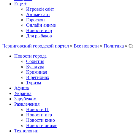
Еще +
Игровой сайт
Аниме сайт
Гороскоп
Онлайн аниме
Новости игр
Для рыбаков
Черниговский городской портал
»
Все новости
»
Политика
» С
Новости города
События
Культура
Криминал
В регионах
Туризм
Афиша
Украина
Зарубежом
Развлечения
Новости IT
Новости игр
Новости кино
Новости аниме
Технологии