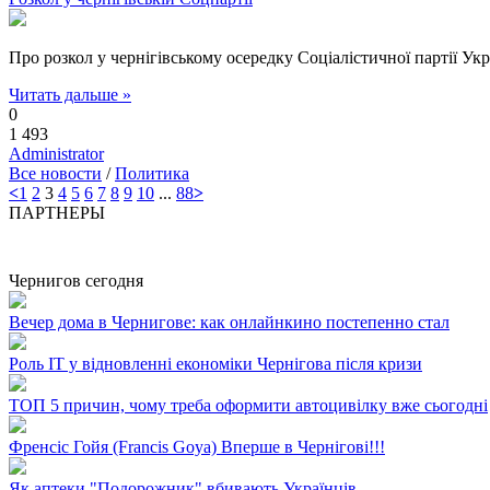
Про розкол у чернігівському осередку Соціалістичної партії У
Читать дальше »
0
1 493
Administrator
Все новости
/
Политика
<
1
2
3
4
5
6
7
8
9
10
...
88
>
ПАРТНЕРЫ
Чернигов сегодня
Вечер дома в Чернигове: как онлайнкино постепенно стал
Роль ІТ у відновленні економіки Чернігова після кризи
ТОП 5 причин, чому треба оформити автоцивілку вже сьогодні
Френсіс Гойя (Francis Goya) Вперше в Чернігові!!!
Як аптеки "Подорожник" вбивають Українців