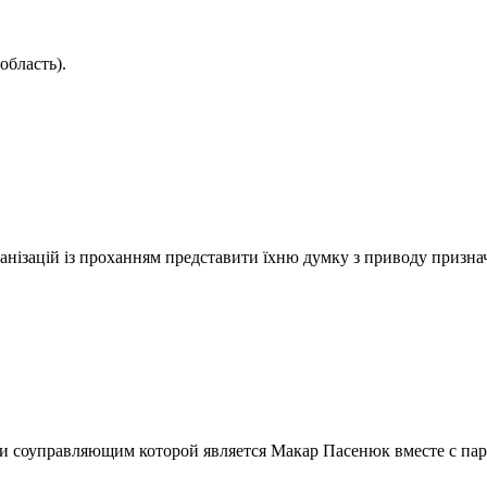
область).
анізацій із проханням представити їхню думку з приводу призна
ем и соуправляющим которой является Макар Пасенюк вместе с па