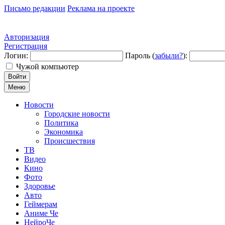
Письмо редакции
Реклама на проекте
Авторизация
Регистрация
Логин:
Пароль (
забыли?
):
Чужой компьютер
Войти
Меню
Новости
Городские новости
Политика
Экономика
Происшествия
ТВ
Видео
Кино
Фото
Здоровье
Авто
Геймерам
Аниме Че
НейроЧе