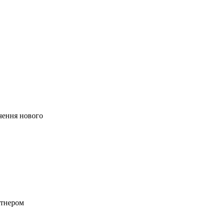
чення нового
ртнером