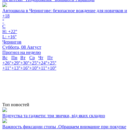
Автошкола в Чернигове: безопасное вождение для новичков и
+
18
°
C
H:
+
22°
L:
+
16°
Чернигов
Суббота, 08 Август
Прогноз на неделю
Вс
Пн
Вт
Ср
Чт
Пт
+
26°
+
29°
+
30°
+
25°
+
24°
+
25°
+
11°
+
13°
+
16°
+
10°
+
11°
+
10°
Топ новостей
Відпустка та гаджети: три звички, від яких складно
Важность фиксации стопы .Обращаем внимание при покупке