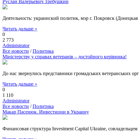
Руслан Валерьевич Требушкин
Деятельность: украинский политик, мэр г. Покровск (Донецкая 
Читать дальше »
0
2 773
Administrator
Все новости
/
Политика
Міністерству у справах ветеранів – достойного керівника!
До нас звернулись представники громадських ветеранських орг
Читать дальше »
0
1 110
Administrator
Все новости
/
Политика
Макар Пасенюк. Инвестиции в Украину
Финансовая структура Investment Capital Ukraine, совладельц