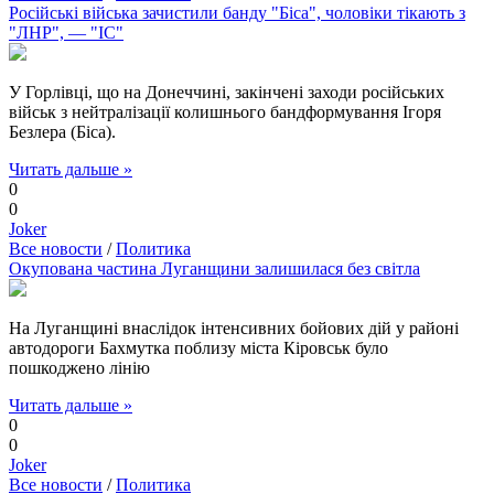
Російські війська зачистили банду "Біса", чоловіки тікають з
"ЛНР", — "ІС"
У Горлівці, що на Донеччині, закінчені заходи російських
військ з нейтралізації колишнього бандформування Ігоря
Безлера (Біса).
Читать дальше »
0
0
Joker
Все новости
/
Политика
Окупована частина Луганщини залишилася без світла
На Луганщині внаслідок інтенсивних бойових дій у районі
автодороги Бахмутка поблизу міста Кіровськ було
пошкоджено лінію
Читать дальше »
0
0
Joker
Все новости
/
Политика