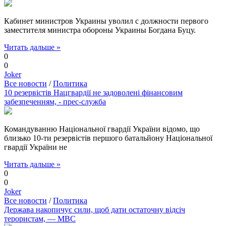
Кабинет министров Украины уволил с должности первого
заместителя министра обороны Украины Богдана Буцу.
Читать дальше »
0
0
Joker
Все новости
/
Политика
10 резервістів Нацгвардії не задоволені фінансовим
забезпеченням, - прес-служба
Командуванню Національної гвардії України відомо, що
близько 10-ти резервістів першого батальйону Національної
гвардії України не
Читать дальше »
0
0
Joker
Все новости
/
Политика
Держава накопичує сили, щоб дати остаточну відсіч
терористам, — МВС