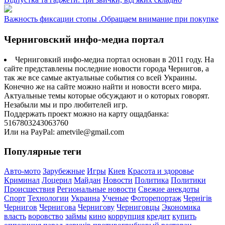
Важность фиксации стопы .Обращаем внимание при покупке
Черниговский инфо-медиа портал
Черниговкий инфо-медиа портал основан в 2011 году. На
сайте представлены последние новости города Чернигов, а
так же все самые актуальные события со всей Украины.
Конечно же на сайте можно найти и новости всего мира.
Актуальные темы которые обсуждают и о которых говорят.
Незабыли мы и про любителей игр.
Поддержать проект можно на карту ощадбанка:
5167803243063760
Или на PayPal: ametvile@gmail.com
Популярные теги
Авто-мото
Зарубежные
Игры
Киев
Красота и здоровье
Криминал
Лоцерил
Майдан
Новости
Политика
Политики
Происшествия
Региональные новости
Свежие анекдоты
Спорт
Технологии
Украина
Ученые
Фоторепортаж
Чернігів
Чернигов
Чернигова
Чернигову
Черниговцы
Экономика
власть
воровство
займы
кино
коррупция
кредит
купить