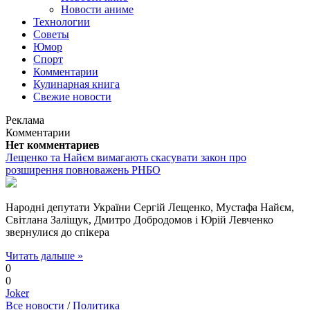
Новости аниме
Технологии
Советы
Юмор
Спорт
Комментарии
Кулинарная книга
Свежие новости
Реклама
Комментарии
Нет комментариев
Лещенко та Найєм вимагають скасувати закон про
розширення повноважень РНБО
Народні депутати України Сергій Лещенко, Мустафа Найєм,
Світлана Заліщук, Дмитро Добродомов і Юрій Левченко
звернулися до спікера
Читать дальше »
0
0
Joker
Все новости
/
Политика