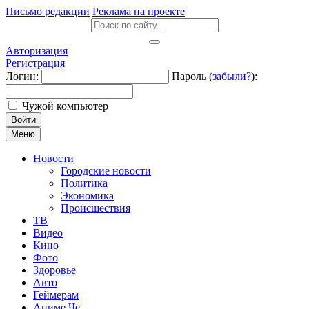
Письмо редакции
Реклама на проекте
Авторизация
Регистрация
Логин:
Пароль (
забыли?
):
Чужой компьютер
Войти
Меню
Новости
Городские новости
Политика
Экономика
Происшествия
ТВ
Видео
Кино
Фото
Здоровье
Авто
Геймерам
Аниме Че