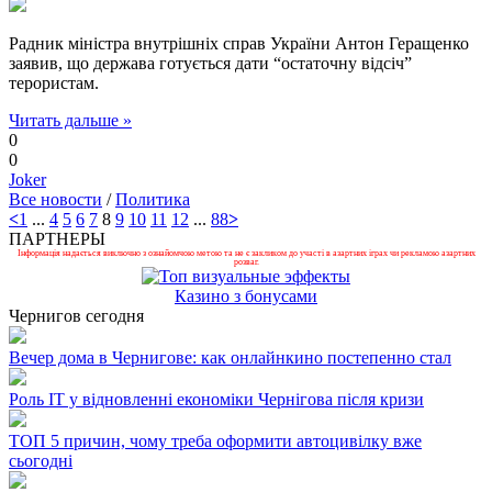
Радник міністра внутрішніх справ України Антон Геращенко
заявив, що держава готується дати “остаточну відсіч”
терористам.
Читать дальше »
0
0
Joker
Все новости
/
Политика
<
1
...
4
5
6
7
8
9
10
11
12
...
88
>
ПАРТНЕРЫ
Інформація надається виключно з ознайомчою метою та не є закликом до участі в азартних іграх чи рекламою азартних
розваг.
Казино з бонусами
Чернигов сегодня
Вечер дома в Чернигове: как онлайнкино постепенно стал
Роль ІТ у відновленні економіки Чернігова після кризи
ТОП 5 причин, чому треба оформити автоцивілку вже
сьогодні