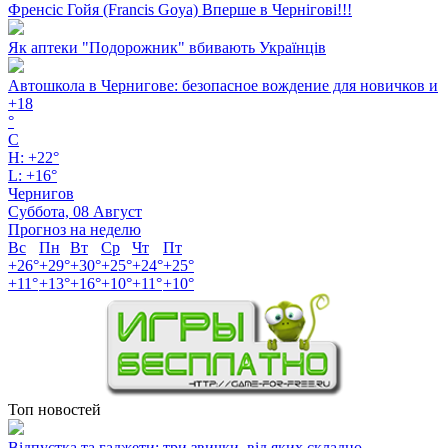
Френсіс Гойя (Francis Goya) Вперше в Чернігові!!!
Як аптеки "Подорожник" вбивають Українців
Автошкола в Чернигове: безопасное вождение для новичков и
+
18
°
C
H:
+
22°
L:
+
16°
Чернигов
Суббота, 08 Август
Прогноз на неделю
Вс
Пн
Вт
Ср
Чт
Пт
+
26°
+
29°
+
30°
+
25°
+
24°
+
25°
+
11°
+
13°
+
16°
+
10°
+
11°
+
10°
Топ новостей
Відпустка та гаджети: три звички, від яких складно