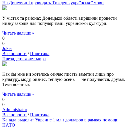
На Донеччині проводять Тиждень української мови
У містах та районах Донецької області вирішили провести
низку заходів для популяризації української культури.
Читать дальше »
0
0
Joker
Все новости
/
Политика
Президент хочет мира
Как бы мне ни хотелось сейчас писать заметки лишь про
культуру, моду, бизнес, тёплую осень — не получается, друзья.
Тема военных
Читать дальше »
0
0
Administrator
Все новости
/
Политика
Канада выделит Украине 1 млн долларов в рамках помощи
НАТО