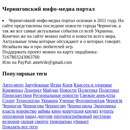
Черниговский инфо-медиа портал
Черниговкий инфо-медиа портал основан в 2011 году. На
сайте представлены последние новости города Чернигов, а
так же все самые актуальные события со всей Украины.
Конечно же на сайте можно найти и новости всего мира.
Актуальные темы которые обсуждают и о которых говорят.
Незабыли мы и про любителей игр.
Поддержать проект можно на карту ощадбанка:
5167803243063760
Или на PayPal: ametvile@gmail.com
Популярные теги
Авто-мото
Зарубежные
Игры
Киев
Красота и здоровье
Криминал
Лоцерил
Майдан
Новости
Политика
Политики
Происшествия
Региональные новости
Свежие анекдоты
Спорт
Технологии
Украина
Ученые
Фоторепортаж
Чернігів
Чернигов
Чернигова
Чернигову
Черниговцы
Экономика
власть
воровство
займы
кино
коррупция
кредит
купить
оппозиция
парад дерунів
противогрибковый
ресторан
велюров
скорая
смерти
тимошенко
убивает
Показать все теги