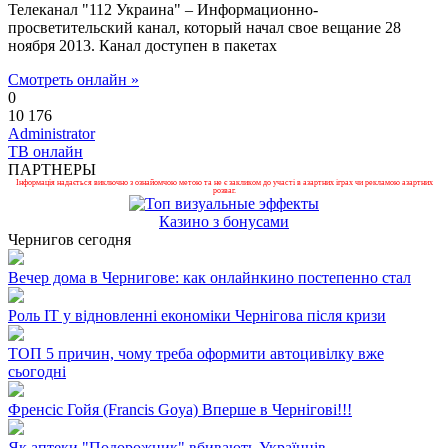
Телеканал "112 Украина" – Информационно-
просветительский канал, который начал свое вещание 28
ноября 2013. Канал доступен в пакетах
Смотреть онлайн »
0
10 176
Administrator
ТВ онлайн
ПАРТНЕРЫ
Інформація надається виключно з ознайомчою метою та не є закликом до участі в азартних іграх чи рекламою азартних
розваг.
Казино з бонусами
Чернигов сегодня
Вечер дома в Чернигове: как онлайнкино постепенно стал
Роль ІТ у відновленні економіки Чернігова після кризи
ТОП 5 причин, чому треба оформити автоцивілку вже
сьогодні
Френсіс Гойя (Francis Goya) Вперше в Чернігові!!!
Як аптеки "Подорожник" вбивають Українців