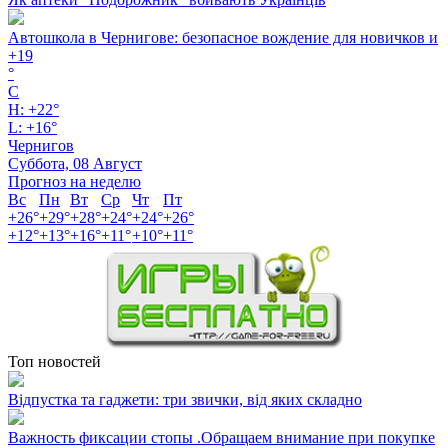
Автошкола в Чернигове: безопасное вождение для новичков и
+
19
°
C
H:
+
22°
L:
+
16°
Чернигов
Суббота, 08 Август
Прогноз на неделю
Вс
Пн
Вт
Ср
Чт
Пт
+
26°
+
29°
+
28°
+
24°
+
24°
+
26°
+
12°
+
13°
+
16°
+
11°
+
10°
+
11°
Топ новостей
Відпустка та гаджети: три звички, від яких складно
Важность фиксации стопы .Обращаем внимание при покупке