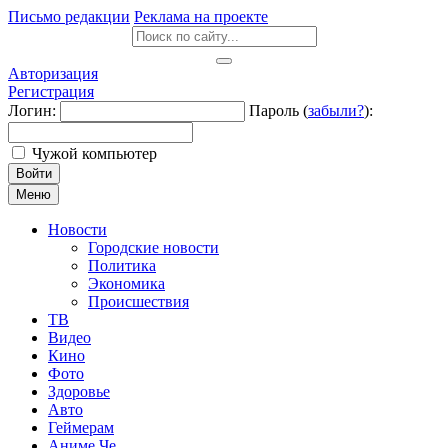
Письмо редакции
Реклама на проекте
Авторизация
Регистрация
Логин:
Пароль (
забыли?
):
Чужой компьютер
Войти
Меню
Новости
Городские новости
Политика
Экономика
Происшествия
ТВ
Видео
Кино
Фото
Здоровье
Авто
Геймерам
Аниме Че