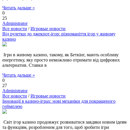
Читать дальше »
0
25
Administrator
Все новости
/
Игровые новости
Від рулетки до джекпот-ігор: різноманіття ігор у живому
казино
Ігри в живому казино, такому, як Беткінг, мають особливу
енергетику, яку просто неможливо отримати від цифрових
альтернатив. Ставки в
Читать дальше »
0
27
Administrator
Все новости
/
Игровые новости
Інновації в казино-іграх: нові механіки для покращеного
геймплею
Світ ігор казино продовжує розвиватися завдяки новим ідеям
та функціям, розробленим для того, щоб зробити ігри