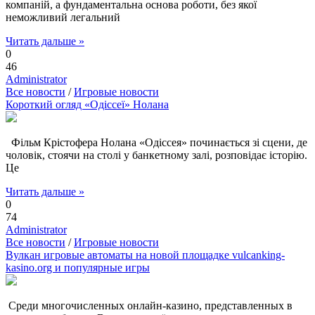
компаній, а фундаментальна основа роботи, без якої
неможливий легальний
Читать дальше »
0
46
Administrator
Все новости
/
Игровые новости
Короткий огляд «Одіссеї» Нолана
Фільм Крістофера Нолана «Одіссея» починається зі сцени, де
чоловік, стоячи на столі у банкетному залі, розповідає історію.
Це
Читать дальше »
0
74
Administrator
Все новости
/
Игровые новости
Вулкан игровые автоматы на новой площадке vulcanking-
kasino.org и популярные игры
Среди многочисленных онлайн-казино, представленных в