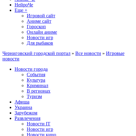
НейроЧе
Еще +
Игровой сайт
Аниме сайт
Гороскоп
Онлайн аниме
Новости игр
Для рыбаков
Черниговский городской портал
»
Все новости
»
Игровые
новости
Новости города
События
Культура
Криминал
В регионах
Туризм
Афиша
Украина
Зарубежом
Развлечения
Новости IT
Новости игр
Новости кино