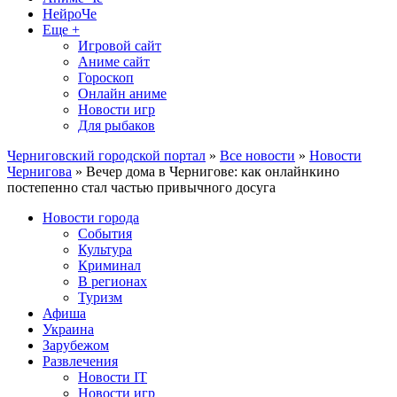
НейроЧе
Еще +
Игровой сайт
Аниме сайт
Гороскоп
Онлайн аниме
Новости игр
Для рыбаков
Черниговский городской портал
»
Все новости
»
Новости
Чернигова
» Вечер дома в Чернигове: как онлайнкино
постепенно стал частью привычного досуга
Новости города
События
Культура
Криминал
В регионах
Туризм
Афиша
Украина
Зарубежом
Развлечения
Новости IT
Новости игр