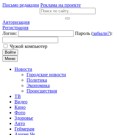
Письмо редакции
Реклама на проекте
Авторизация
Регистрация
Логин:
Пароль (
забыли?
):
Чужой компьютер
Войти
Меню
Новости
Городские новости
Политика
Экономика
Происшествия
ТВ
Видео
Кино
Фото
Здоровье
Авто
Геймерам
Аниме Че