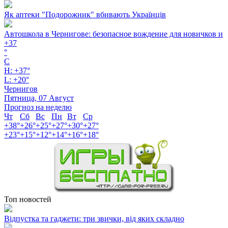
Як аптеки "Подорожник" вбивають Українців
Автошкола в Чернигове: безопасное вождение для новичков и
+
37
°
C
H:
+
37°
L:
+
20°
Чернигов
Пятница, 07 Август
Прогноз на неделю
Чт
Сб
Вс
Пн
Вт
Ср
+
38°
+
26°
+
25°
+
27°
+
30°
+
27°
+
23°
+
15°
+
12°
+
14°
+
16°
+
18°
Топ новостей
Відпустка та гаджети: три звички, від яких складно