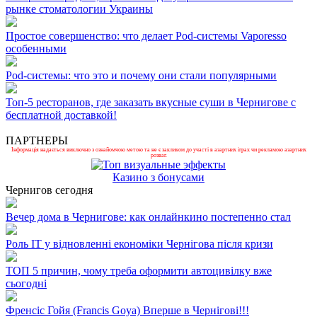
рынке стоматологии Украины
Простое совершенство: что делает Pod-системы Vaporesso
особенными
Pod-системы: что это и почему они стали популярными
Топ-5 ресторанов, где заказать вкусные суши в Чернигове с
бесплатной доставкой!
ПАРТНЕРЫ
Інформація надається виключно з ознайомчою метою та не є закликом до участі в азартних іграх чи рекламою азартних
розваг.
Казино з бонусами
Чернигов сегодня
Вечер дома в Чернигове: как онлайнкино постепенно стал
Роль ІТ у відновленні економіки Чернігова після кризи
ТОП 5 причин, чому треба оформити автоцивілку вже
сьогодні
Френсіс Гойя (Francis Goya) Вперше в Чернігові!!!