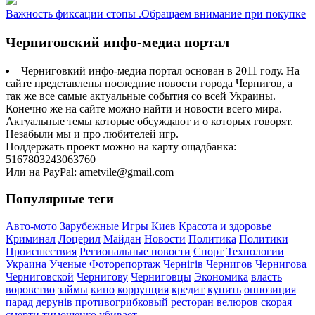
Важность фиксации стопы .Обращаем внимание при покупке
Черниговский инфо-медиа портал
Черниговкий инфо-медиа портал основан в 2011 году. На
сайте представлены последние новости города Чернигов, а
так же все самые актуальные события со всей Украины.
Конечно же на сайте можно найти и новости всего мира.
Актуальные темы которые обсуждают и о которых говорят.
Незабыли мы и про любителей игр.
Поддержать проект можно на карту ощадбанка:
5167803243063760
Или на PayPal: ametvile@gmail.com
Популярные теги
Авто-мото
Зарубежные
Игры
Киев
Красота и здоровье
Криминал
Лоцерил
Майдан
Новости
Политика
Политики
Происшествия
Региональные новости
Спорт
Технологии
Украина
Ученые
Фоторепортаж
Чернігів
Чернигов
Чернигова
Черниговской
Чернигову
Черниговцы
Экономика
власть
воровство
займы
кино
коррупция
кредит
купить
оппозиция
парад дерунів
противогрибковый
ресторан велюров
скорая
смерти
тимошенко
убивает