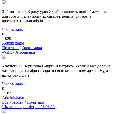
З 11 липня 2023 року уряд України вводить нові обмеження
для торгівлі електронних сигарет, вейпів, сигарет з
ароматизаторами або інших
Читать дальше »
0
1 020
Administrator
Политика
/
Экономика
«ЧВК» Атрошенка
«Захисник» Чернігова і «вірний патріот» України вже довгий
час виношує наміри створити свою кишенькову армію. Ну, а
як же бандиту з
Читать дальше »
0
1 182
Administrator
Все новости
/
Политика
Шмигаль про обстріл 26.01.23