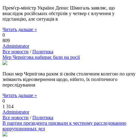
Прем'єр-міністр України Денис Шмигаль заявляє, що
внаслідок російських обстрілів у четвер є влучення у
підстанцію, але ситуація в
Читать дальше »
0
809
Administrator
Все новости
/
Политика
Мер Чернігова набирає бали на росії
Поки мер Чернігова разом зі своїм столичним колегою по цеху
знімають відеозвернення щодо, нібито, їх політичного
переслідування
Читать дальше »
0
1 314
Administrator
Все новости
/
Политика
В партии президента призвали к честному расследованию
коррупционных дел