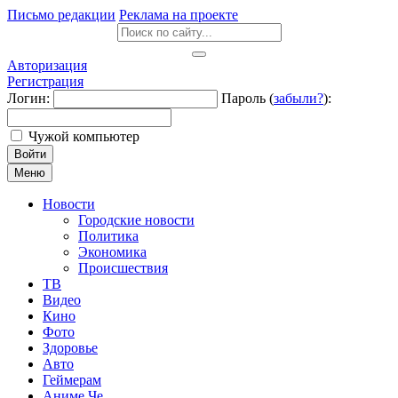
Письмо редакции
Реклама на проекте
Авторизация
Регистрация
Логин:
Пароль (
забыли?
):
Чужой компьютер
Войти
Меню
Новости
Городские новости
Политика
Экономика
Происшествия
ТВ
Видео
Кино
Фото
Здоровье
Авто
Геймерам
Аниме Че