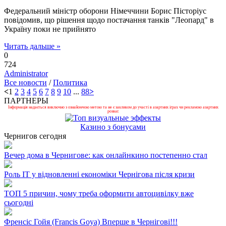
Федеральний міністр оборони Німеччини Борис Пісторіус
повідомив, що рішення щодо постачання танків "Леопард" в
Україну поки не прийнято
Читать дальше »
0
724
Administrator
Все новости
/
Политика
<
1
2
3
4
5
6
7
8
9
10
...
88
>
ПАРТНЕРЫ
Інформація надається виключно з ознайомчою метою та не є закликом до участі в азартних іграх чи рекламою азартних
розваг.
Казино з бонусами
Чернигов сегодня
Вечер дома в Чернигове: как онлайнкино постепенно стал
Роль ІТ у відновленні економіки Чернігова після кризи
ТОП 5 причин, чому треба оформити автоцивілку вже
сьогодні
Френсіс Гойя (Francis Goya) Вперше в Чернігові!!!