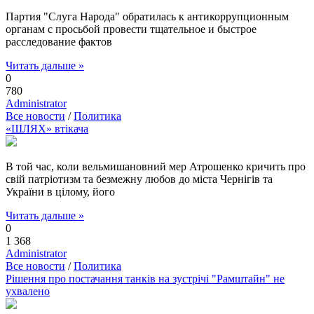
Партия "Слуга Народа" обратилась к антикоррупционным
органам с просьбой провести тщательное и быстрое
расследование фактов
Читать дальше »
0
780
Administrator
Все новости
/
Политика
«ШЛЯХ» втікача
В той час, коли вельмишановний мер Атрошенко кричить про
свій патріотизм та безмежну любов до міста Чернігів та
України в цілому, його
Читать дальше »
0
1 368
Administrator
Все новости
/
Политика
Рішення про постачання танків на зустрічі "Рамштайн" не
ухвалено