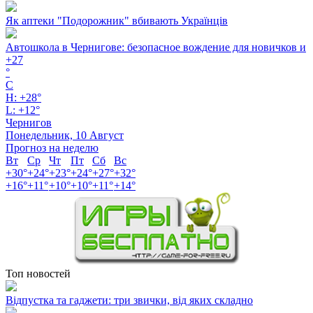
Як аптеки "Подорожник" вбивають Українців
Автошкола в Чернигове: безопасное вождение для новичков и
+
27
°
C
H:
+
28°
L:
+
12°
Чернигов
Понедельник, 10 Август
Прогноз на неделю
Вт
Ср
Чт
Пт
Сб
Вс
+
30°
+
24°
+
23°
+
24°
+
27°
+
32°
+
16°
+
11°
+
10°
+
10°
+
11°
+
14°
Топ новостей
Відпустка та гаджети: три звички, від яких складно