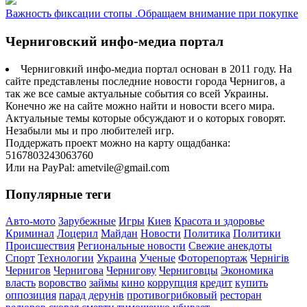
Важность фиксации стопы .Обращаем внимание при покупке
Черниговский инфо-медиа портал
Черниговкий инфо-медиа портал основан в 2011 году. На
сайте представлены последние новости города Чернигов, а
так же все самые актуальные события со всей Украины.
Конечно же на сайте можно найти и новости всего мира.
Актуальные темы которые обсуждают и о которых говорят.
Незабыли мы и про любителей игр.
Поддержать проект можно на карту ощадбанка:
5167803243063760
Или на PayPal: ametvile@gmail.com
Популярные теги
Авто-мото
Зарубежные
Игры
Киев
Красота и здоровье
Криминал
Лоцерил
Майдан
Новости
Политика
Политики
Происшествия
Региональные новости
Свежие анекдоты
Спорт
Технологии
Украина
Ученые
Фоторепортаж
Чернігів
Чернигов
Чернигова
Чернигову
Черниговцы
Экономика
власть
воровство
займы
кино
коррупция
кредит
купить
оппозиция
парад дерунів
противогрибковый
ресторан