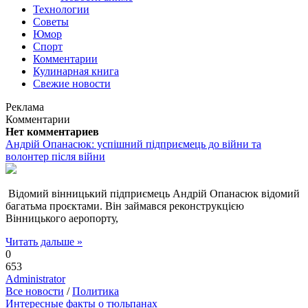
Технологии
Советы
Юмор
Спорт
Комментарии
Кулинарная книга
Свежие новости
Реклама
Комментарии
Нет комментариев
Андрій Опанасюк: успішний підприємець до війни та
волонтер після війни
Відомий вінницький підприємець Андрій Опанасюк відомий
багатьма проєктами. Він займався реконструкцією
Вінницького аеропорту,
Читать дальше »
0
653
Administrator
Все новости
/
Политика
Интересные факты о тюльпанах