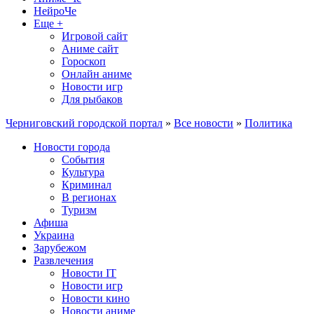
НейроЧе
Еще +
Игровой сайт
Аниме сайт
Гороскоп
Онлайн аниме
Новости игр
Для рыбаков
Черниговский городской портал
»
Все новости
»
Политика
Новости города
События
Культура
Криминал
В регионах
Туризм
Афиша
Украина
Зарубежом
Развлечения
Новости IT
Новости игр
Новости кино
Новости аниме