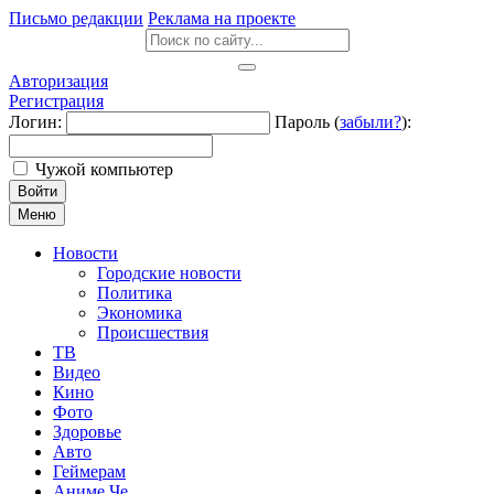
Письмо редакции
Реклама на проекте
Авторизация
Регистрация
Логин:
Пароль (
забыли?
):
Чужой компьютер
Войти
Меню
Новости
Городские новости
Политика
Экономика
Происшествия
ТВ
Видео
Кино
Фото
Здоровье
Авто
Геймерам
Аниме Че