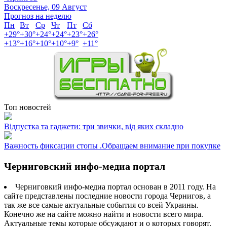
Воскресенье, 09 Август
Прогноз на неделю
Пн
Вт
Ср
Чт
Пт
Сб
+
29°
+
30°
+
24°
+
24°
+
23°
+
26°
+
13°
+
16°
+
10°
+
10°
+
9°
+
11°
Топ новостей
Відпустка та гаджети: три звички, від яких складно
Важность фиксации стопы .Обращаем внимание при покупке
Черниговский инфо-медиа портал
Черниговкий инфо-медиа портал основан в 2011 году. На
сайте представлены последние новости города Чернигов, а
так же все самые актуальные события со всей Украины.
Конечно же на сайте можно найти и новости всего мира.
Актуальные темы которые обсуждают и о которых говорят.