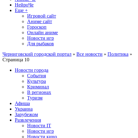
НейроЧе
Еще +
Игровой сайт
Аниме сайт
Гороскоп
Онлайн аниме
Новости игр
Для рыбаков
Черниговский городской портал
»
Все новости
»
Политика
»
Страница 10
Новости города
События
Культура
Криминал
В регионах
Туризм
Афиша
Украина
Зарубежом
Развлечения
Новости IT
Новости игр
Новости кино