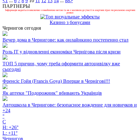
<
1
...
6
7
8
9
10
11
12
13
14
...
88
>
ПАРТНЕРЫ
Інформація надається виключно з ознайомчою метою та не є закликом до участі в азартних іграх чи рекламою азартних
розваг.
Казино з бонусами
Чернигов сегодня
Вечер дома в Чернигове: как онлайнкино постепенно стал
Роль ІТ у відновленні економіки Чернігова після кризи
ТОП 5 причин, чому треба оформити автоцивілку вже
сьогодні
Френсіс Гойя (Francis Goya) Вперше в Чернігові!!!
Як аптеки "Подорожник" вбивають Українців
Автошкола в Чернигове: безопасное вождение для новичков и
+
24
°
C
H:
+
26°
L:
+
11°
Чернигов