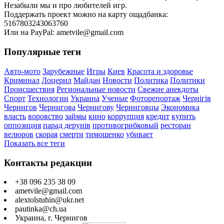
Незабыли мы и про любителей игр.
Поддержать проект можно на карту ощадбанка:
5167803243063760
Или на PayPal: ametvile@gmail.com
Популярные теги
Авто-мото
Зарубежные
Игры
Киев
Красота и здоровье
Криминал
Лоцерил
Майдан
Новости
Политика
Политики
Происшествия
Региональные новости
Свежие анекдоты
Спорт
Технологии
Украина
Ученые
Фоторепортаж
Чернігів
Чернигов
Чернигова
Чернигову
Черниговцы
Экономика
власть
воровство
займы
кино
коррупция
кредит
купить
оппозиция
парад дерунів
противогрибковый
ресторан
велюров
скорая
смерти
тимошенко
убивает
Показать все теги
Контакты редакции
+38 096 235 38 09
ametvile@gmail.com
alextolstuhin@ukr.net
pautinka@ch.ua
Украина, г. Чернигов