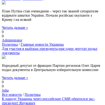
План Путіна став очевидним – через так званий сепаратизм
відірвати шматки України. Почали російські окупанти з
Криму і на всякий
Читать дальше »
0
0
Administrator
Политика
/
Главные новости Украины
Для участия в выборах президента,еще один депутат подал
документы
Народный депутат от фракции Партии регионов Олег Царев
подал документы в Центральную избирательную комиссию
Читать дальше »
0
0
Julia
Все новости
/
Политика
К народу Украины через российские СМИ обратился экс-
президент Янукович