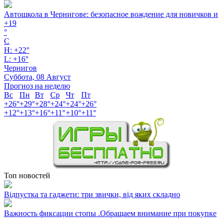
Автошкола в Чернигове: безопасное вождение для новичков и
+
19
°
C
H:
+
22°
L:
+
16°
Чернигов
Суббота, 08 Август
Прогноз на неделю
Вс
Пн
Вт
Ср
Чт
Пт
+
26°
+
29°
+
28°
+
24°
+
24°
+
26°
+
12°
+
13°
+
16°
+
11°
+
10°
+
11°
Топ новостей
Відпустка та гаджети: три звички, від яких складно
Важность фиксации стопы .Обращаем внимание при покупке