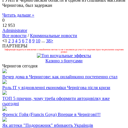
ГУНП в Черниговской области в одном из спальных массивов
Чернигова, был задержан
Читать дальше »
0
12 953
Administrator
Все новости
/
Криминальные новости
<
1
2
3
4
5
6
7
8
9
10
...
38
>
ПАРТНЕРЫ
Інформація надається виключно з ознайомчою метою та не є закликом до участі в азартних іграх чи рекламою азартних
розваг.
Казино з бонусами
Чернигов сегодня
Вечер дома в Чернигове: как онлайнкино постепенно стал
Роль ІТ у відновленні економіки Чернігова після кризи
ТОП 5 причин, чому треба оформити автоцивілку вже
сьогодні
Френсіс Гойя (Francis Goya) Вперше в Чернігові!!!
Як аптеки "Подорожник" вбивають Українців