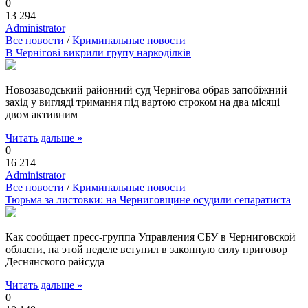
0
13 294
Administrator
Все новости
/
Криминальные новости
В Чернігові викрили групу наркоділків
Новозаводський районний суд Чернігова обрав запобіжний
захід у вигляді тримання під вартою строком на два місяці
двом активним
Читать дальше »
0
16 214
Administrator
Все новости
/
Криминальные новости
Тюрьма за листовки: на Черниговщине осудили сепаратиста
Как сообщает пресс-группа Управления СБУ в Черниговской
области, на этой неделе вступил в законную силу приговор
Деснянского райсуда
Читать дальше »
0