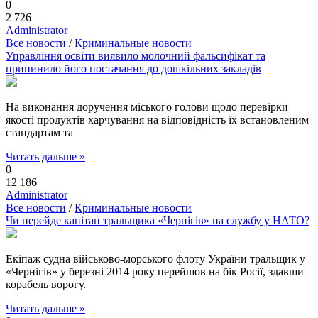
0
2 726
Administrator
Все новости
/
Криминальные новости
Управління освіти виявило молочний фальсифікат та
припинило його постачання до дошкільних закладів
На виконання доручення міського голови щодо перевірки
якості продуктів харчування на відповідність їх встановленим
стандартам та
Читать дальше »
0
12 186
Administrator
Все новости
/
Криминальные новости
Чи перейде капітан тральщика «Чернігів» на службу у НАТО?
Екіпаж судна військово-морського флоту України тральщик у
«Чернігів» у березні 2014 року перейшов на бік Росії, здавши
корабель ворогу.
Читать дальше »