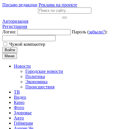
Письмо редакции
Реклама на проекте
Авторизация
Регистрация
Логин:
Пароль (
забыли?
):
Чужой компьютер
Войти
Меню
Новости
Городские новости
Политика
Экономика
Происшествия
ТВ
Видео
Кино
Фото
Здоровье
Авто
Геймерам
Аниме Че