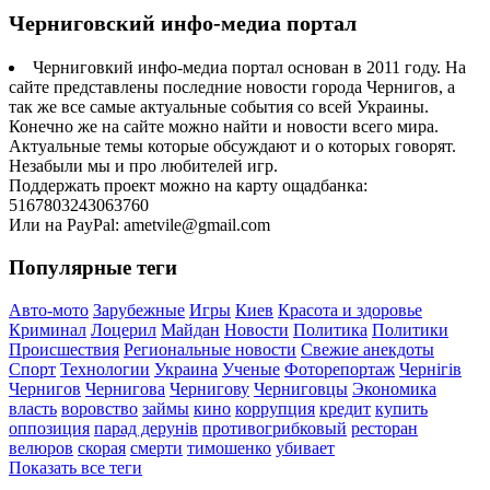
Черниговский инфо-медиа портал
Черниговкий инфо-медиа портал основан в 2011 году. На
сайте представлены последние новости города Чернигов, а
так же все самые актуальные события со всей Украины.
Конечно же на сайте можно найти и новости всего мира.
Актуальные темы которые обсуждают и о которых говорят.
Незабыли мы и про любителей игр.
Поддержать проект можно на карту ощадбанка:
5167803243063760
Или на PayPal: ametvile@gmail.com
Популярные теги
Авто-мото
Зарубежные
Игры
Киев
Красота и здоровье
Криминал
Лоцерил
Майдан
Новости
Политика
Политики
Происшествия
Региональные новости
Свежие анекдоты
Спорт
Технологии
Украина
Ученые
Фоторепортаж
Чернігів
Чернигов
Чернигова
Чернигову
Черниговцы
Экономика
власть
воровство
займы
кино
коррупция
кредит
купить
оппозиция
парад дерунів
противогрибковый
ресторан
велюров
скорая
смерти
тимошенко
убивает
Показать все теги