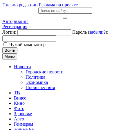
Письмо редакции
Реклама на проекте
Авторизация
Регистрация
Логин:
Пароль (
забыли?
):
Чужой компьютер
Войти
Меню
Новости
Городские новости
Политика
Экономика
Происшествия
ТВ
Видео
Кино
Фото
Здоровье
Авто
Геймерам
Аниме Че