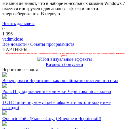
Не многие знают, что в наборе консольных команд Windows 7
имеется инструмент для анализа эффективности
энергосбережения. В первую
Читать дальше »
0
1 396
vadimklose
Все новости
/
Советы программиста
ПАРТНЕРЫ
Інформація надається виключно з ознайомчою метою та не є закликом до участі в азартних іграх чи рекламою азартних
розваг.
Казино з бонусами
Чернигов сегодня
Вечер дома в Чернигове: как онлайнкино постепенно стал
Роль ІТ у відновленні економіки Чернігова після кризи
ТОП 5 причин, чому треба оформити автоцивілку вже
сьогодні
Френсіс Гойя (Francis Goya) Вперше в Чернігові!!!