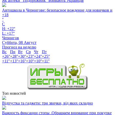
Як аптеки "Подорожник" вбивають Українців
Автошкола в Чернигове: безопасное вождение для новичков и
+
18
°
C
H:
+
22°
L:
+
17°
Чернигов
Суббота, 08 Август
Прогноз на неделю
Вс
Пн
Вт
Ср
Чт
Пт
+
26°
+
28°
+
30°
+
23°
+
24°
+
25°
+
11°
+
13°
+
16°
+
10°
+
10°
+
11°
Топ новостей
Відпустка та гаджети: три звички, від яких складно
Важность фиксации стопы .Обращаем внимание при покупке