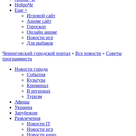
НейроЧе
Еще +
Игровой сайт
Аниме сайт
Гороскоп
Онлайн аниме
Новости игр
Для рыбаков
Черниговский городской портал
»
Все новости
»
Советы
программиста
Новости города
События
Культура
Криминал
В регионах
Туризм
Афиша
Украина
Зарубежом
Развлечения
Новости IT
Новости игр
Новости кино