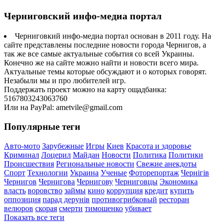
Черниговский инфо-медиа портал
Черниговкий инфо-медиа портал основан в 2011 году. На
сайте представлены последние новости города Чернигов, а
так же все самые актуальные события со всей Украины.
Конечно же на сайте можно найти и новости всего мира.
Актуальные темы которые обсуждают и о которых говорят.
Незабыли мы и про любителей игр.
Поддержать проект можно на карту ощадбанка:
5167803243063760
Или на PayPal: ametvile@gmail.com
Популярные теги
Авто-мото
Зарубежные
Игры
Киев
Красота и здоровье
Криминал
Лоцерил
Майдан
Новости
Политика
Политики
Происшествия
Региональные новости
Свежие анекдоты
Спорт
Технологии
Украина
Ученые
Фоторепортаж
Чернігів
Чернигов
Чернигова
Чернигову
Черниговцы
Экономика
власть
воровство
займы
кино
коррупция
кредит
купить
оппозиция
парад дерунів
противогрибковый
ресторан
велюров
скорая
смерти
тимошенко
убивает
Показать все теги