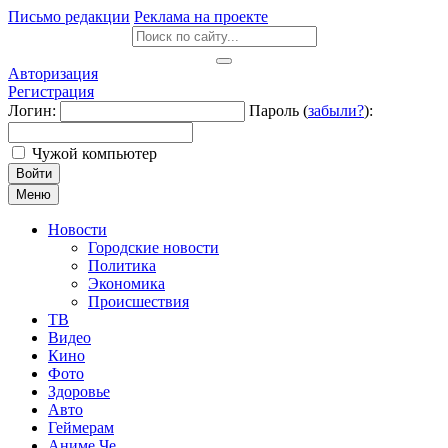
Письмо редакции
Реклама на проекте
Авторизация
Регистрация
Логин:
Пароль (
забыли?
):
Чужой компьютер
Войти
Меню
Новости
Городские новости
Политика
Экономика
Происшествия
ТВ
Видео
Кино
Фото
Здоровье
Авто
Геймерам
Аниме Че