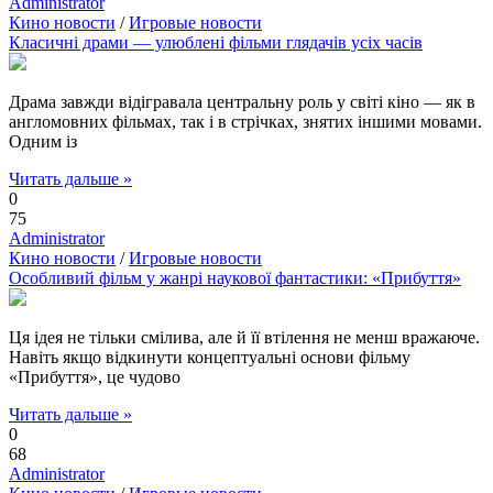
Administrator
Кино новости
/
Игровые новости
Класичні драми — улюблені фільми глядачів усіх часів
Драма завжди відігравала центральну роль у світі кіно — як в
англомовних фільмах, так і в стрічках, знятих іншими мовами.
Одним із
Читать дальше »
0
75
Administrator
Кино новости
/
Игровые новости
Особливий фільм у жанрі наукової фантастики: «Прибуття»
Ця ідея не тільки смілива, але й її втілення не менш вражаюче.
Навіть якщо відкинути концептуальні основи фільму
«Прибуття», це чудово
Читать дальше »
0
68
Administrator