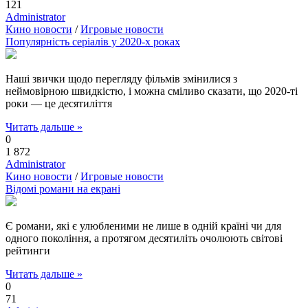
121
Administrator
Кино новости
/
Игровые новости
Популярність серіалів у 2020-х роках
Наші звички щодо перегляду фільмів змінилися з
неймовірною швидкістю, і можна сміливо сказати, що 2020-ті
роки — це десятиліття
Читать дальше »
0
1 872
Administrator
Кино новости
/
Игровые новости
Відомі романи на екрані
Є романи, які є улюбленими не лише в одній країні чи для
одного покоління, а протягом десятиліть очолюють світові
рейтинги
Читать дальше »
0
71