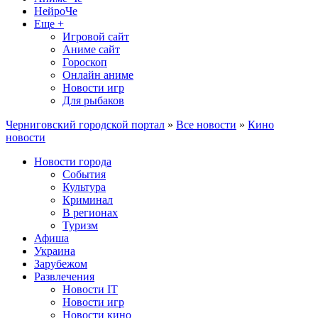
НейроЧе
Еще +
Игровой сайт
Аниме сайт
Гороскоп
Онлайн аниме
Новости игр
Для рыбаков
Черниговский городской портал
»
Все новости
»
Кино
новости
Новости города
События
Культура
Криминал
В регионах
Туризм
Афиша
Украина
Зарубежом
Развлечения
Новости IT
Новости игр
Новости кино