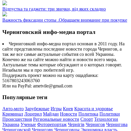
Відпустка та гаджети: три звички, від яких складно
Важность фиксации стопы .Обращаем внимание при покупке
Черниговский инфо-медиа портал
Черниговкий инфо-медиа портал основан в 2011 году. На
сайте представлены последние новости города Чернигов, а
так же все самые актуальные события со всей Украины.
Конечно же на сайте можно найти и новости всего мира.
Актуальные темы которые обсуждают и о которых говорят.
Незабыли мы и про любителей игр.
Поддержать проект можно на карту ощадбанка:
5167803243063760
Или на PayPal: ametvile@gmail.com
Популярные теги
Авто-мото
Зарубежные
Игры
Киев
Красота и здоровье
Криминал
Лоцерил
Майдан
Новости
Политика
Политики
Происшествия
Региональные новости
Спорт
Технологии
Украина
Ученые
Фоторепортаж
Чернігів
Чернигов
Чернигова
Черниговской
Чернигову
Черниговцы
Экономика
власть