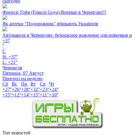
сьогодні
Френсіс Гойя (Francis Goya) Вперше в Чернігові!!!
Як аптеки "Подорожник" вбивають Українців
Автошкола в Чернигове: безопасное вождение для новичков и
+
37
°
C
H:
+
37°
L:
+
21°
Чернигов
Пятница, 07 Август
Прогноз на неделю
Сб
Вс
Пн
Вт
Ср
Чт
+
27°
+
26°
+
28°
+
32°
+
23°
+
24°
+
15°
+
12°
+
14°
+
15°
+
11°
+
10°
Топ новостей