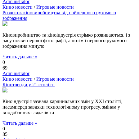
Administrator
Кино новости
/
Игровые новости
Розвиток кіновиробництва від найпершого рухомого
зображення
Кіновиробництво та кіноіндустрія стрімко розвиваються, і з
часу появи першої фотографії, а потім і першого рухомого
зображення минуло
Читать дальше »
0
69
Administrator
Кино новости
/
Игровые новости
Кінотренди у 21 столітті
Кіноіндустрія зазнала кардинальних змін у XXI столітті,
насамперед завдяки технологічному прогресу, змінам у
вподобаннях глядачів та
Читать дальше »
0
85