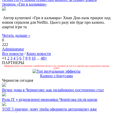
творець «Гри в кальмара»
Автор культової «Гри в кальмара» Хван Дон-хьок працює над
новим серіалом для Netflix. Цього разу він буде про казино,
азартні ігри та
Читать дальше »
0
222
Administrator
Все новости
/
Кино новости
<
1
2
3
4
5
6
7
8
9
10
...
48
>
ПАРТНЕРЫ
Інформація надається виключно з ознайомчою метою та не є закликом до участі в азартних іграх чи рекламою азартних
розваг.
Казино з бонусами
Чернигов сегодня
Вечер дома в Чернигове: как онлайнкино постепенно стал
Роль ІТ у відновленні економіки Чернігова після кризи
ТОП 5 причин, чому треба оформити автоцивілку вже