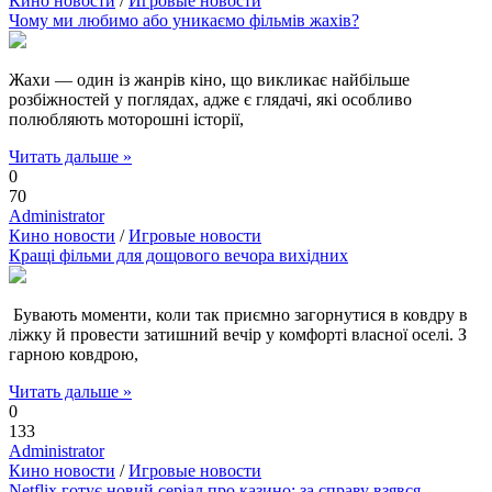
Кино новости
/
Игровые новости
Чому ми любимо або уникаємо фільмів жахів?
Жахи — один із жанрів кіно, що викликає найбільше
розбіжностей у поглядах, адже є глядачі, які особливо
полюбляють моторошні історії,
Читать дальше »
0
70
Administrator
Кино новости
/
Игровые новости
Кращі фільми для дощового вечора вихідних
Бувають моменти, коли так приємно загорнутися в ковдру в
ліжку й провести затишний вечір у комфорті власної оселі. З
гарною ковдрою,
Читать дальше »
0
133
Administrator
Кино новости
/
Игровые новости
Netflix готує новий серіал про казино: за справу взявся