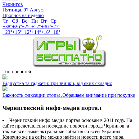
Чернигов
Пятница, 07 Август
Прогноз на неделю
Чт
Сб
Вс
Пн
Вт
Ср
+
38°
+
26°
+
25°
+
27°
+
30°
+
27°
+
23°
+
15°
+
12°
+
14°
+
16°
+
18°
Топ новостей
Відпустка та гаджети: три звички, від яких складно
Важность фиксации стопы .Обращаем внимание при покупке
Черниговский инфо-медиа портал
Черниговкий инфо-медиа портал основан в 2011 году. На
сайте представлены последние новости города Чернигов, а
так же все самые актуальные события со всей Украины.
Конечно же на сайте можно найти и новости всего мира.