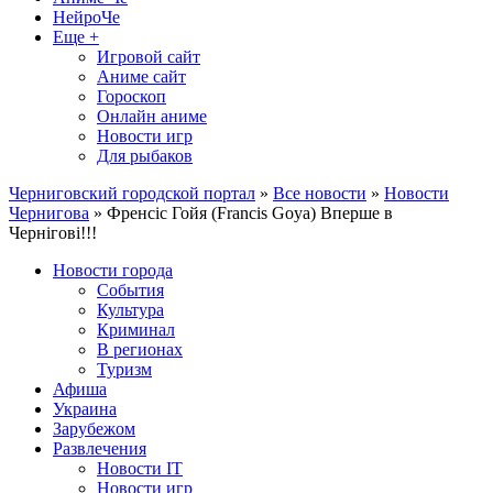
НейроЧе
Еще +
Игровой сайт
Аниме сайт
Гороскоп
Онлайн аниме
Новости игр
Для рыбаков
Черниговский городской портал
»
Все новости
»
Новости
Чернигова
» Френсіс Гойя (Francis Goya) Вперше в
Чернігові!!!
Новости города
События
Культура
Криминал
В регионах
Туризм
Афиша
Украина
Зарубежом
Развлечения
Новости IT
Новости игр