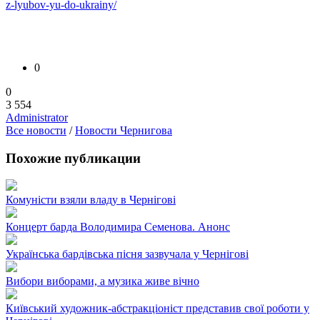
z-lyubov-yu-do-ukrainy/
0
0
3 554
Administrator
Все новости
/
Новости Чернигова
Похожие публикации
Комуністи взяли владу в Чернігові
Концерт барда Володимира Семенова. Анонс
Українська бардівська пісня зазвучала у Чернігові
Вибори виборами, а музика живе вічно
Київський художник-абстракціоніст представив свої роботи у