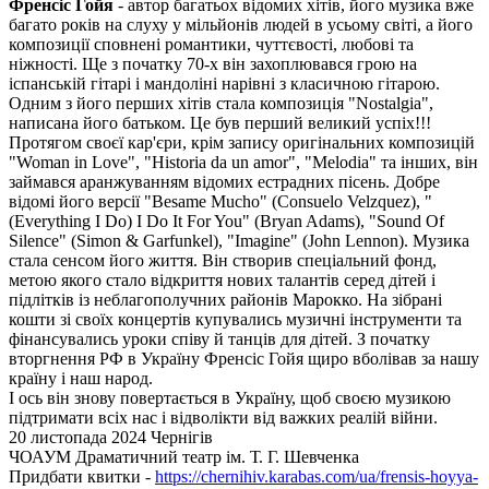
Френсіс Гойя
- автор багатьох відомих хітів, його музика вже
багато років на слуху у мільйонів людей в усьому світі, а його
композиції сповнені романтики, чуттєвості, любові та
ніжності. Ще з початку 70-х він захоплювався грою на
іспанській гітарі і мандоліні нарівні з класичною гітарою.
Одним з його перших хітів стала композиція "Nostalgia",
написана його батьком. Це був перший великий успіх!!!
Протягом своєї кар'єри, крім запису оригінальних композицій
"Woman in Love", "Historia da un amor", "Melodia" та інших, він
займався аранжуванням відомих естрадних пісень. Добре
відомі його версії "Besame Mucho" (Consuelo Velzquez), "
(Everything I Do) I Do It For You" (Bryan Adams), "Sound Of
Silence" (Simon & Garfunkel), "Imagine" (John Lennon). Музика
стала сенсом його життя. Він створив спеціальний фонд,
метою якого стало відкриття нових талантів серед дітей і
підлітків із неблагополучних районів Марокко. На зібрані
кошти зі своїх концертів купувались музичні інструменти та
фінансувались уроки співу й танців для дітей. З початку
вторгнення РФ в Україну Френсіс Гойя щиро вболівав за нашу
країну і наш народ.
І ось він знову повертається в Україну, щоб своєю музикою
підтримати всіх нас і відволікти від важких реалій війни.
20 листопада 2024 Чернігів
ЧОАУМ Драматичний театр ім. Т. Г. Шевченка
Придбати квитки -
https://chernihiv.karabas.com/ua/frensis-hoyya-