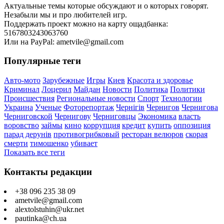
Актуальные темы которые обсуждают и о которых говорят.
Незабыли мы и про любителей игр.
Поддержать проект можно на карту ощадбанка:
5167803243063760
Или на PayPal: ametvile@gmail.com
Популярные теги
Авто-мото
Зарубежные
Игры
Киев
Красота и здоровье
Криминал
Лоцерил
Майдан
Новости
Политика
Политики
Происшествия
Региональные новости
Спорт
Технологии
Украина
Ученые
Фоторепортаж
Чернігів
Чернигов
Чернигова
Черниговской
Чернигову
Черниговцы
Экономика
власть
воровство
займы
кино
коррупция
кредит
купить
оппозиция
парад дерунів
противогрибковый
ресторан велюров
скорая
смерти
тимошенко
убивает
Показать все теги
Контакты редакции
+38 096 235 38 09
ametvile@gmail.com
alextolstuhin@ukr.net
pautinka@ch.ua