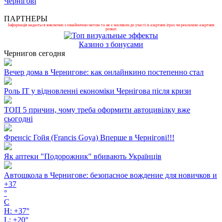
Чернігові
ПАРТНЕРЫ
Інформація надається виключно з ознайомчою метою та не є закликом до участі в азартних іграх чи рекламою азартних
розваг.
Казино з бонусами
Чернигов сегодня
Вечер дома в Чернигове: как онлайнкино постепенно стал
Роль ІТ у відновленні економіки Чернігова після кризи
ТОП 5 причин, чому треба оформити автоцивілку вже
сьогодні
Френсіс Гойя (Francis Goya) Вперше в Чернігові!!!
Як аптеки "Подорожник" вбивають Українців
Автошкола в Чернигове: безопасное вождение для новичков и
+
37
°
C
H:
+
37°
L:
+
20°