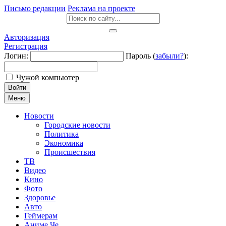
Письмо редакции
Реклама на проекте
Авторизация
Регистрация
Логин:
Пароль (
забыли?
):
Чужой компьютер
Войти
Меню
Новости
Городские новости
Политика
Экономика
Происшествия
ТВ
Видео
Кино
Фото
Здоровье
Авто
Геймерам
Аниме Че