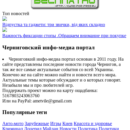
Топ новостей
Відпустка та гаджети: три звички, від яких складно
Важность фиксации стопы .Обращаем внимание при покупке
Черниговский инфо-медиа портал
Черниговкий инфо-медиа портал основан в 2011 году. На
сайте представлены последние новости города Чернигов, а
так же все самые актуальные события со всей Украины.
Конечно же на сайте можно найти и новости всего мира.
Актуальные темы которые обсуждают и о которых говорят.
Незабыли мы и про любителей игр.
Поддержать проект можно на карту ощадбанка:
5167803243063760
Или на PayPal: ametvile@gmail.com
Популярные теги
Авто-мото
Зарубежные
Игры
Киев
Красота и здоровье
Криминал
Лоцерил
Майдан
Новости
Политика
Политики