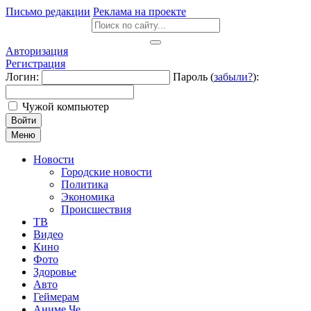
Письмо редакции
Реклама на проекте
Авторизация
Регистрация
Логин:
Пароль (
забыли?
):
Чужой компьютер
Войти
Меню
Новости
Городские новости
Политика
Экономика
Происшествия
ТВ
Видео
Кино
Фото
Здоровье
Авто
Геймерам
Аниме Че