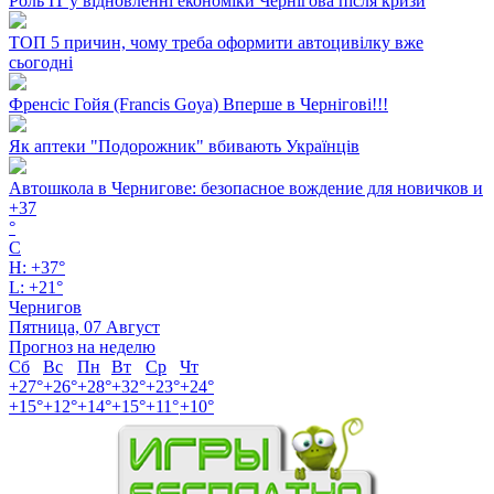
Роль ІТ у відновленні економіки Чернігова після кризи
ТОП 5 причин, чому треба оформити автоцивілку вже
сьогодні
Френсіс Гойя (Francis Goya) Вперше в Чернігові!!!
Як аптеки "Подорожник" вбивають Українців
Автошкола в Чернигове: безопасное вождение для новичков и
+
37
°
C
H:
+
37°
L:
+
21°
Чернигов
Пятница, 07 Август
Прогноз на неделю
Сб
Вс
Пн
Вт
Ср
Чт
+
27°
+
26°
+
28°
+
32°
+
23°
+
24°
+
15°
+
12°
+
14°
+
15°
+
11°
+
10°