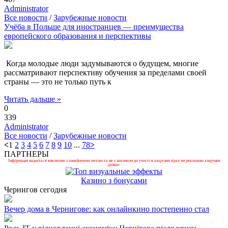
Administrator
Все новости
/
Зарубежные новости
Учёба в Польше для иностранцев — преимущества
европейского образования и перспективы
Когда молодые люди задумываются о будущем, многие
рассматривают перспективу обучения за пределами своей
страны — это не только путь к
Читать дальше »
0
339
Administrator
Все новости
/
Зарубежные новости
<
1
2
3
4
5
6
7
8
9
10
...
78
>
ПАРТНЕРЫ
Інформація надається виключно з ознайомчою метою та не є закликом до участі в азартних іграх чи рекламою азартних
розваг.
Казино з бонусами
Чернигов сегодня
Вечер дома в Чернигове: как онлайнкино постепенно стал