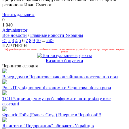
регионов» Иван Смитюх.
Читать дальше »
0
1 040
Administrator
Все новости
/
Главные новости Украины
<
1
2
3
4
5
6
7
8
9
10
...
24
>
ПАРТНЕРЫ
Інформація надається виключно з ознайомчою метою та не є закликом до участі в азартних іграх чи рекламою азартних
розваг.
Казино з бонусами
Чернигов сегодня
Вечер дома в Чернигове: как онлайнкино постепенно стал
Роль ІТ у відновленні економіки Чернігова після кризи
ТОП 5 причин, чому треба оформити автоцивілку вже
сьогодні
Френсіс Гойя (Francis Goya) Вперше в Чернігові!!!
Як аптеки "Подорожник" вбивають Українців