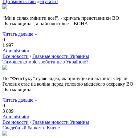
Що змінять такі депутати?
“Ми в силах змінити все!”, - кричать представники ВО
“Батьківщина”, а найголосніше – ВОНА
Читать дальше »
0
1 997
Administrator
Все новости
/
Главные новости Украины
Тимошенко мріє зробити це з Україною?
По “Фейсбуку” гуляє відео, як прилуцький активіст Сергій
Головня стає на коліна перед головою місцевого осередку ВО
“Батьківщина”
Читать дальше »
0
3 809
Administrator
Все новости
/
Главные новости Украины
Свадебный банкет в Киеве