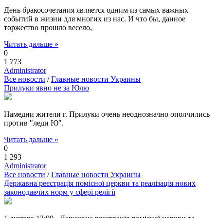
День бракосочетания является одним из самых важных
событий в жизни для многих из нас. И что бы, данное
торжество прошло весело,
Читать дальше »
0
1 773
Administrator
Все новости
/
Главные новости Украины
Прилуки явно не за Юлю
Намедни жители г. Прилуки очень неоднозначно ополчились
против "леди Ю".
Читать дальше »
0
1 293
Administrator
Все новости
/
Главные новости Украины
Державна реєстрація помісної церкви та реалізація нових
законодавчих норм у сфері релігії