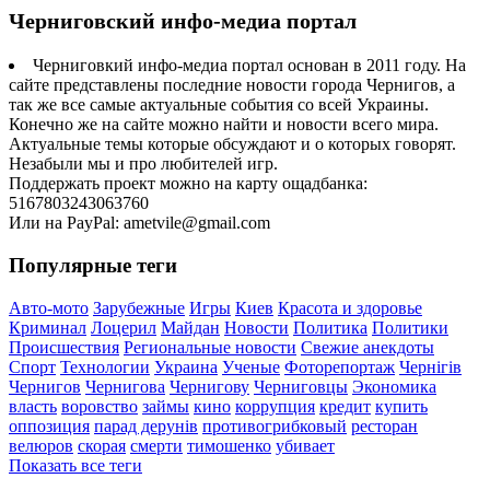
Черниговский инфо-медиа портал
Черниговкий инфо-медиа портал основан в 2011 году. На
сайте представлены последние новости города Чернигов, а
так же все самые актуальные события со всей Украины.
Конечно же на сайте можно найти и новости всего мира.
Актуальные темы которые обсуждают и о которых говорят.
Незабыли мы и про любителей игр.
Поддержать проект можно на карту ощадбанка:
5167803243063760
Или на PayPal: ametvile@gmail.com
Популярные теги
Авто-мото
Зарубежные
Игры
Киев
Красота и здоровье
Криминал
Лоцерил
Майдан
Новости
Политика
Политики
Происшествия
Региональные новости
Свежие анекдоты
Спорт
Технологии
Украина
Ученые
Фоторепортаж
Чернігів
Чернигов
Чернигова
Чернигову
Черниговцы
Экономика
власть
воровство
займы
кино
коррупция
кредит
купить
оппозиция
парад дерунів
противогрибковый
ресторан
велюров
скорая
смерти
тимошенко
убивает
Показать все теги