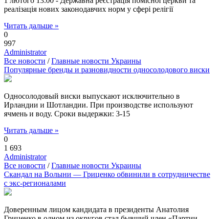
1 лютого 13:00 - Державна реєстрація помісної церкви та
реалізація нових законодавчих норм у сфері релігії
Читать дальше »
0
997
Administrator
Все новости
/
Главные новости Украины
Популярные бренды и разновидности односолодового виски
Односолодовый виски выпускают исключительно в
Ирландии и Шотландии. При производстве используют
ячмень и воду. Сроки выдержки: 3-15
Читать дальше »
0
1 693
Administrator
Все новости
/
Главные новости Украины
Скандал на Волыни — Гриценко обвинили в сотрудничестве
с экс-регионалами
Доверенным лицом кандидата в президенты Анатолия
Гриценко в одном из округов стал бывший член «Партии