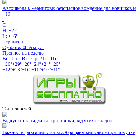
Автошкола в Чернигове: безопасное вождение для новичков и
+
19
°
C
H:
+
22°
L:
+
16°
Чернигов
Суббота, 08 Август
Прогноз на неделю
Вс
Пн
Вт
Ср
Чт
Пт
+
26°
+
29°
+
28°
+
24°
+
24°
+
26°
+
12°
+
13°
+
16°
+
11°
+
10°
+
11°
Топ новостей
Відпустка та гаджети: три звички, від яких складно
Важность фиксации стопы .Обращаем внимание при покупке