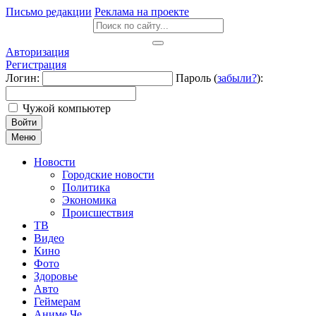
Письмо редакции
Реклама на проекте
Авторизация
Регистрация
Логин:
Пароль (
забыли?
):
Чужой компьютер
Войти
Меню
Новости
Городские новости
Политика
Экономика
Происшествия
ТВ
Видео
Кино
Фото
Здоровье
Авто
Геймерам
Аниме Че