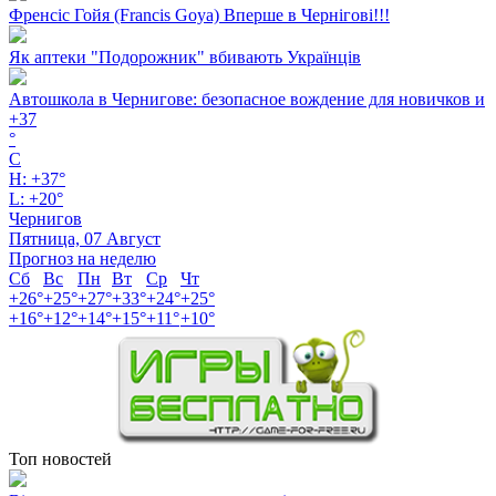
Френсіс Гойя (Francis Goya) Вперше в Чернігові!!!
Як аптеки "Подорожник" вбивають Українців
Автошкола в Чернигове: безопасное вождение для новичков и
+
37
°
C
H:
+
37°
L:
+
20°
Чернигов
Пятница, 07 Август
Прогноз на неделю
Сб
Вс
Пн
Вт
Ср
Чт
+
26°
+
25°
+
27°
+
33°
+
24°
+
25°
+
16°
+
12°
+
14°
+
15°
+
11°
+
10°
Топ новостей