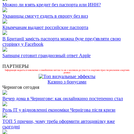
Можно ли взять кредит без паспорта или ИНН?
Украинцы смогут ездить в европу без виз
Крымчанам выдают российские паспорта
В Британії замість паспорта можна буде пред'являти свою
сторінку у Facebook
Samsung готовит грандиозный ответ Apple
ПАРТНЕРЫ
Інформація надається виключно з ознайомчою метою та не є закликом до участі в азартних іграх чи рекламою азартних
розваг.
Казино з бонусами
Чернигов сегодня
Вечер дома в Чернигове: как онлайнкино постепенно стал
Роль ІТ у відновленні економіки Чернігова після кризи
ТОП 5 причин, чому треба оформити автоцивілку вже
сьогодні