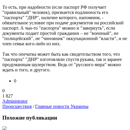
То есть, при надобности (если паспорт РФ получает
"правильный" человек), признается подлинность его
"паспорта" "ДНР", наличие которого, напомним, -
обязательное условие при подаче документов на российский
паспорт. А чьи-то "паспорта" можно и "завернуть", если
документы подает простой гражданин – не "военный", не
"полицейский", не "чиновник" оккупационной "власти", и не
член семьи кого-либо из них.
Так что опечатка может быть как свидетельством того, что
"паспорта" "ДНР" изготовляли спустя рукава, так и заранее
продуманным шулерством. Ведь от "русского мира" можно
ждать и того, и другого.
0
0
1 827
Administrator
Происшествия
/
Главные новости Украины
Похожие публикации