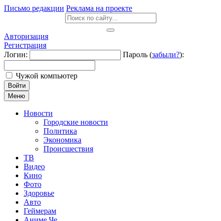
Письмо редакции
Реклама на проекте
Авторизация
Регистрация
Логин:
Пароль (
забыли?
):
Чужой компьютер
Войти
Меню
Новости
Городские новости
Политика
Экономика
Происшествия
ТВ
Видео
Кино
Фото
Здоровье
Авто
Геймерам
Аниме Че