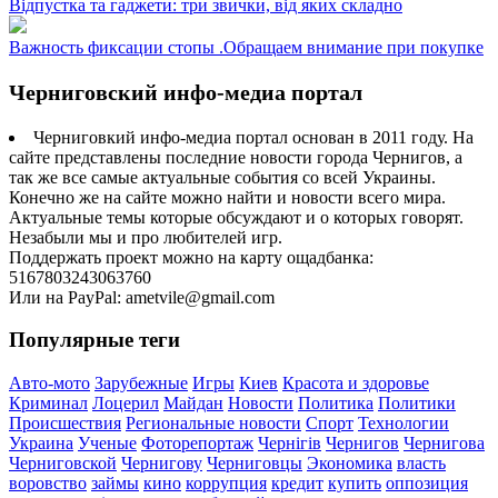
Відпустка та гаджети: три звички, від яких складно
Важность фиксации стопы .Обращаем внимание при покупке
Черниговский инфо-медиа портал
Черниговкий инфо-медиа портал основан в 2011 году. На
сайте представлены последние новости города Чернигов, а
так же все самые актуальные события со всей Украины.
Конечно же на сайте можно найти и новости всего мира.
Актуальные темы которые обсуждают и о которых говорят.
Незабыли мы и про любителей игр.
Поддержать проект можно на карту ощадбанка:
5167803243063760
Или на PayPal: ametvile@gmail.com
Популярные теги
Авто-мото
Зарубежные
Игры
Киев
Красота и здоровье
Криминал
Лоцерил
Майдан
Новости
Политика
Политики
Происшествия
Региональные новости
Спорт
Технологии
Украина
Ученые
Фоторепортаж
Чернігів
Чернигов
Чернигова
Черниговской
Чернигову
Черниговцы
Экономика
власть
воровство
займы
кино
коррупция
кредит
купить
оппозиция