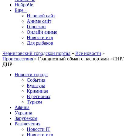
НейроЧе
Еще +
Игровой сайт
Аниме сайт
Гороскоп
Онлайн аниме
Новости игр
Для рыбаков
Черниговский городской портал
»
Все новости
»
Происшествия
» Грандиозный обман с паспортами «ЛНР/
ДНР»
Новости города
События
Культура
Криминал
В регионах
Туризм
Афиша
Украина
Зарубежом
Развлечения
Новости IT
Новости игр