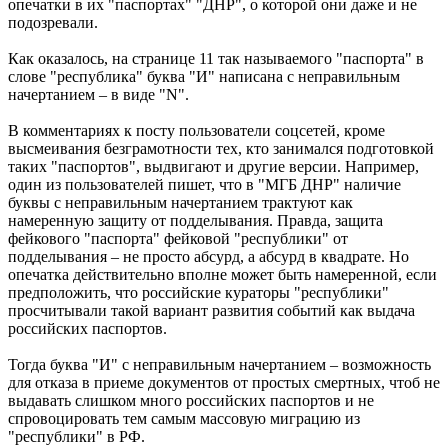
опечатки в их "паспортах" "ДНР", о которой они даже и не
подозревали.
Как оказалось, на странице 11 так называемого "паспорта" в
слове "республика" буква "И" написана с неправильным
начертанием – в виде "N".
В комментариях к посту пользователи соцсетей, кроме
высмеивания безграмотности тех, кто занимался подготовкой
таких "паспортов", выдвигают и другие версии. Например,
один из пользователей пишет, что в "МГБ ДНР" наличие
буквы с неправильным начертанием трактуют как
намеренную защиту от подделывания. Правда, защита
фейкового "паспорта" фейковой "республики" от
подделывания – не просто абсурд, а абсурд в квадрате. Но
опечатка действительно вполне может быть намеренной, если
предположить, что российские кураторы "республики"
просчитывали такой вариант развития событий как выдача
российских паспортов.
Тогда буква "И" с неправильным начертанием – возможность
для отказа в приеме документов от простых смертных, чтоб не
выдавать слишком много российских паспортов и не
спровоцировать тем самым массовую миграцию из
"республики" в РФ.