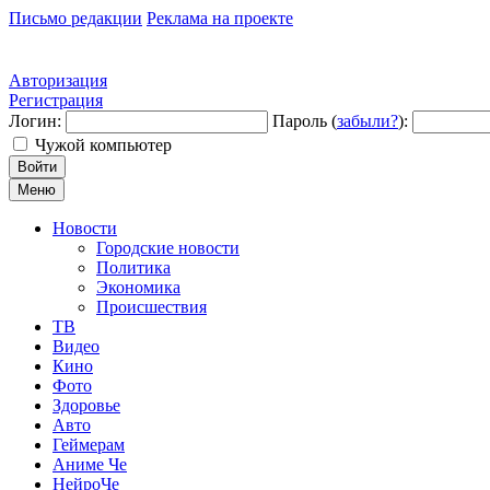
Письмо редакции
Реклама на проекте
Авторизация
Регистрация
Логин:
Пароль (
забыли?
):
Чужой компьютер
Войти
Меню
Новости
Городские новости
Политика
Экономика
Происшествия
ТВ
Видео
Кино
Фото
Здоровье
Авто
Геймерам
Аниме Че
НейроЧе