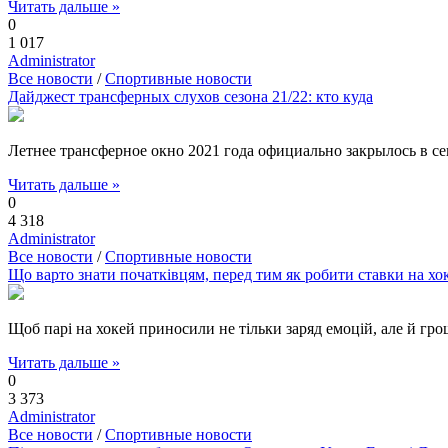
Читать дальше »
0
1 017
Administrator
Все новости
/
Спортивные новости
Дайджест трансферных слухов сезона 21/22: кто куда
Летнее трансферное окно 2021 года официально закрылось в с
Читать дальше »
0
4 318
Administrator
Все новости
/
Спортивные новости
Що варто знати початківцям, перед тим як робити ставки на хо
Щоб парі на хокей приносили не тільки заряд емоцій, але й гро
Читать дальше »
0
3 373
Administrator
Все новости
/
Спортивные новости