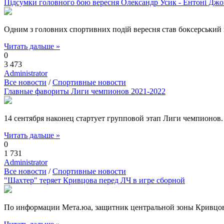
Підсумки головного бою вересня Олександр Усик - Ентоні Дж
Одним з головних спортивних подій вересня став боксерський
Читать дальше »
0
3 473
Administrator
Все новости
/
Спортивные новости
Главные фавориты Лиги чемпионов 2021-2022
14 сентября наконец стартует групповой этап Лиги чемпионов.
Читать дальше »
0
1 731
Administrator
Все новости
/
Спортивные новости
"Шахтер" теряет Кривцова перед ЛЧ в игре сборной
По информации Мета.юа, защитник центральной зоны Кривцов