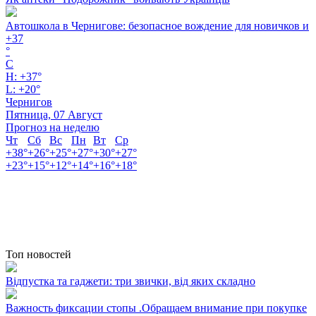
Автошкола в Чернигове: безопасное вождение для новичков и
+
37
°
C
H:
+
37°
L:
+
20°
Чернигов
Пятница, 07 Август
Прогноз на неделю
Чт
Сб
Вс
Пн
Вт
Ср
+
38°
+
26°
+
25°
+
27°
+
30°
+
27°
+
23°
+
15°
+
12°
+
14°
+
16°
+
18°
Топ новостей
Відпустка та гаджети: три звички, від яких складно
Важность фиксации стопы .Обращаем внимание при покупке