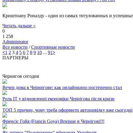
Криштиану Роналду - один из самых титулованных и успешных ф
Читать дальше »
0
1 258
Administrator
Все новости
/
Спортивные новости
<
1
2
3
4
5
6
7
8
9
10
...
91
>
ПАРТНЕРЫ
Чернигов сегодня
Вечер дома в Чернигове: как онлайнкино постепенно стал
Роль ІТ у відновленні економіки Чернігова після кризи
ТОП 5 причин, чому треба оформити автоцивілку вже сьогодні
Френсіс Гойя (Francis Goya) Вперше в Чернігові!!!
Як аптеки "Подорожник" вбивають Українців