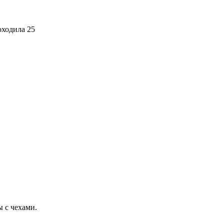
оходила 25
 с чехами.