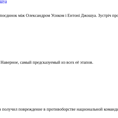
ошуа
 поєдинок між Олександром Усиком і Ентоні Джошуа. Зустріч пр
 Наверное, самый предсказуемый из всех её этапов.
 получил повреждение в противоборстве национальной команды