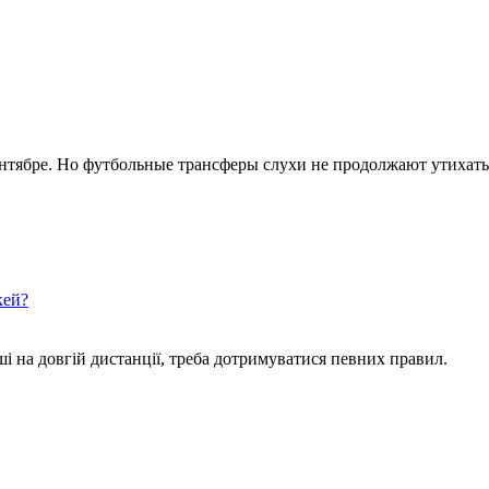
ентябре. Но футбольные трансферы слухи не продолжают утихать
кей?
ші на довгій дистанції, треба дотримуватися певних правил.