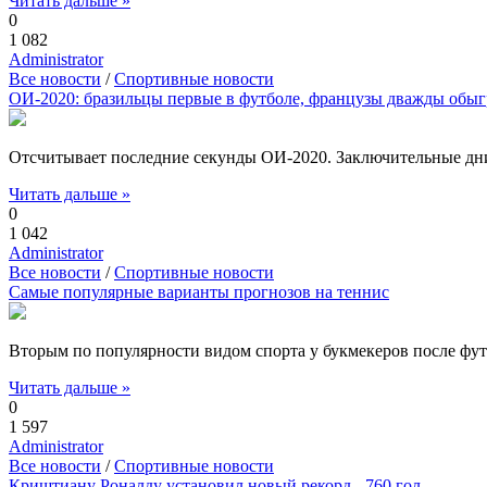
Читать дальше »
0
1 082
Administrator
Все новости
/
Спортивные новости
ОИ-2020: бразильцы первые в футболе, французы дважды обы
Отсчитывает последние секунды ОИ-2020. Заключительные дни
Читать дальше »
0
1 042
Administrator
Все новости
/
Спортивные новости
Самые популярные варианты прогнозов на теннис
Вторым по популярности видом спорта у букмекеров после футб
Читать дальше »
0
1 597
Administrator
Все новости
/
Спортивные новости
Криштиану Роналду установил новый рекорд - 760 гол