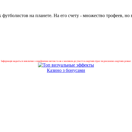
утболистов на планете. На его счету - множество трофеев, но 
Інформація надається виключно з ознайомчою метою та не є закликом до участі в азартних іграх чи рекламою азартних розваг.
Казино з бонусами