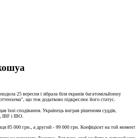
Джошуа
дила 25 вересня і зібрала біля екранів багатомільйонну
оттенхема", що теж додатково підкреслює його статус.
в їхні сподівання. Українець виграв рішенням суддів,
 IBF і IBO.
я 85 000 грн., а другий - 99 000 грн. Коефіцієнт на той момент