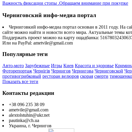
Важность фиксации стопы .Обращаем внимание при покупке
Черниговский инфо-медиа портал
Черниговкий инфо-медиа портал основан в 2011 году. На са
сайте можно найти и новости всего мира. Актуальные темы ко
Поддержать проект можно на карту ощадбанка: 5167803243063
Или на PayPal: ametvile@gmail.com
Популярные теги
Авто-мото
Зарубежные
Игры
Киев
Красота и здоровье
Кримин
Фоторепортаж
Чернігів
Чернигов
Чернигова
Черниговской
Чер
противогрибковый
ресторан велюров
скорая
смерти
тимошенк
Показать все теги
Контакты редакции
+38 096 235 38 09
ametvile@gmail.com
alextolstuhin@ukr.net
pautinka@ch.ua
Украина, г. Чернигов