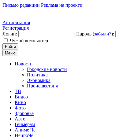
Письмо редакции
Реклама на проекте
Авторизация
Регистрация
Логин:
Пароль (
забыли?
):
Чужой компьютер
Войти
Меню
Новости
Городские новости
Политика
Экономика
Происшествия
ТВ
Видео
Кино
Фото
Здоровье
Авто
Геймерам
Аниме Че
НейроЧе