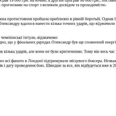
рав 19 000 грн. на нічию, а другий програв 98 000 грн., постав
прогнозами на спорт з великим досвідом та проходимістю.
ина протистояння пройшла приблизно в рівній боротьбі. Однак бл
лександру вдалося нанести кілька точних ударів, що відзначили 
 чемпіонські титули, відзначимо:
идно, що у фінальних раундах Олександр був ще сповнений енергі
тив кілька ударів, але вони не були критичними. Тому він весь ча
о всі фанати в Лондоні підтримували місцевого боксера. Незважа
ів і дату проведення бою. Швидше за все, він відбудеться вже в 2