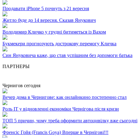
Продавати iPhone 5 почнуть з 21 вересня
Житло буде до 14 вересня. Сказав Янукович
Володимир Кличко у грудні битиметься із Вахом
Букмекери прогнозують дострокову перемогу Кличка
Син Януковича каже, що став успішним без допомоги батька
ПАРТНЕРЫ
Чернигов сегодня
Вечер дома в Чернигове: как онлайнкино постепенно стал
Роль ІТ у відновленні економіки Чернігова після кризи
ТОП 5 причин, чому треба оформити автоцивілку вже сьогодні
Френсіс Гойя (Francis Goya) Вперше в Чернігові!!!