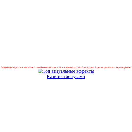
Інформація надається виключно з ознайомчою метою та не є закликом до участі в азартних іграх чи рекламою азартних розваг.
Казино з бонусами