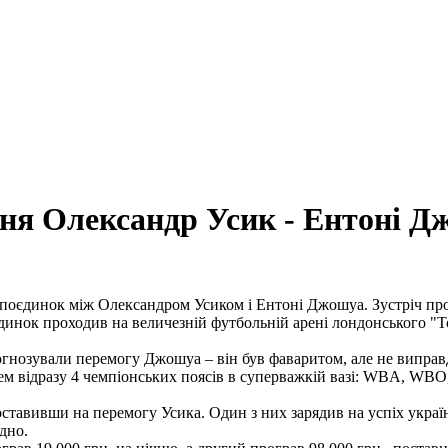
сня Олександр Усик - Ентоні 
оєдинок між Олександром Усиком і Ентоні Джошуа. Зустріч прохо
єдинок проходив на величезній футбольній арені лондонського "Т
гнозували перемогу Джошуа – він був фаваритом, але не виправда
м відразу 4 чемпіонських поясів в суперважкій вазі: WBA, WBO,
ставивши на перемогу Усика. Один з них зарядив на успіх українц
ідно.