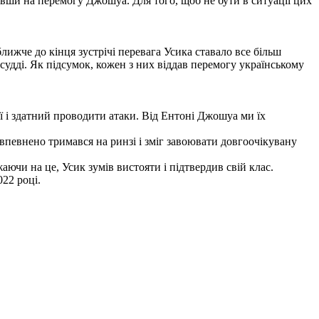
ивши на перемогу Джошуа. Для того, щоб не бути в ситуації цих
ижче до кінця зустрічі перевага Усика ставало все більш
судді. Як підсумок, кожен з них віддав перемогу українському
ї і здатний проводити атаки. Від Ентоні Джошуа ми їх
с впевнено тримався на ринзі і зміг завоювати довгоочікувану
ючи на це, Усик зумів вистояти і підтвердив свій клас.
022 році.