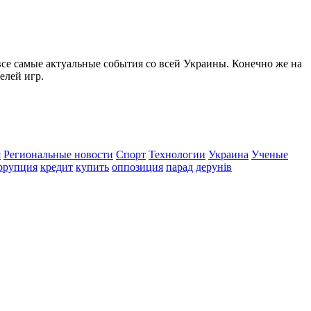
все самые актуальные события со всей Украины. Конечно же на
елей игр.
я
Региональные новости
Спорт
Технологии
Украина
Ученые
ррупция
кредит
купить
оппозиция
парад дерунів