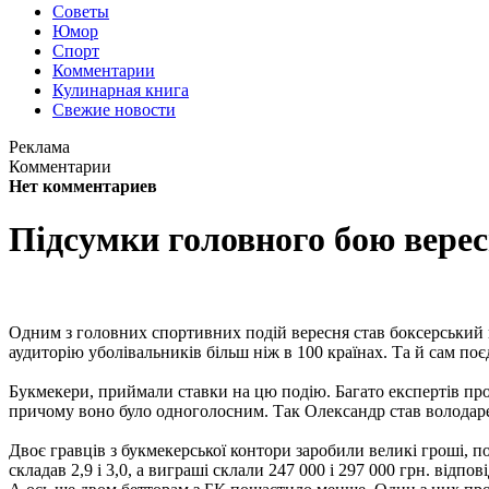
Советы
Юмор
Спорт
Комментарии
Кулинарная книга
Свежие новости
Реклама
Комментарии
Нет комментариев
Підсумки головного бою вере
Одним з головних спортивних подій вересня став боксерський п
аудиторію уболівальників більш ніж в 100 країнах. Та й сам по
Букмекери, приймали ставки на цю подію. Багато експертів про
причому воно було одноголосним. Так Олександр став володаре
Двоє гравців з букмекерської контори заробили великі гроші, по
складав 2,9 і 3,0, а виграші склали 247 000 і 297 000 грн. відпов