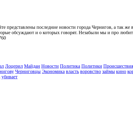
йте представлены последние новости города Чернигов, а так же 
торые обсуждают и о которых говорят. Незабыли мы и про любит
760
ал
Лоцерил
Майдан
Новости
Политика
Политики
Происшестви
нигову
Черниговцы
Экономика
власть
воровство
займы
кино
ко
о
убивает