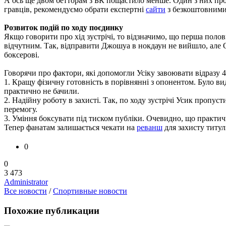
А ось ще двом бетторам з БК пощастило менше. Один з них прог
гравців, рекомендуємо обрати експертні
сайти
з безкоштовними 
Розвиток подій по ходу поєдинку
Якщо говорити про хід зустрічі, то відзначимо, що перша полов
відчутним. Так, відправити Джошуа в нокдаун не вийшло, але О
боксерові.
Говорячи про фактори, які допомогли Усіку завоювати відразу 4
1. Кращу фізичну готовність в порівнянні з опонентом. Було в
практично не бачили.
2. Надійну роботу в захисті. Так, по ходу зустрічі Усик пропус
перемогу.
3. Уміння боксувати під тиском публіки. Очевидно, що практичн
Тепер фанатам залишається чекати на
реванш
для захисту титул
0
0
3 473
Administrator
Все новости
/
Спортивные новости
Похожие публикации