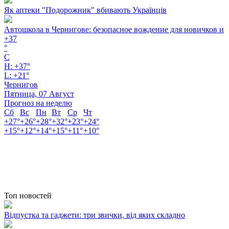
Як аптеки "Подорожник" вбивають Українців
Автошкола в Чернигове: безопасное вождение для новичков и
+
37
°
C
H:
+
37°
L:
+
21°
Чернигов
Пятница, 07 Август
Прогноз на неделю
Сб
Вс
Пн
Вт
Ср
Чт
+
27°
+
26°
+
28°
+
32°
+
23°
+
24°
+
15°
+
12°
+
14°
+
15°
+
11°
+
10°
Топ новостей
Відпустка та гаджети: три звички, від яких складно