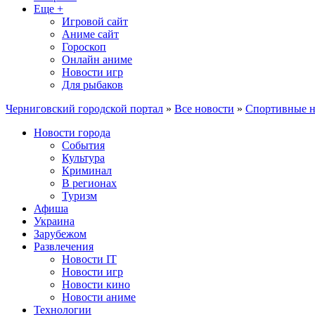
Еще +
Игровой сайт
Аниме сайт
Гороскоп
Онлайн аниме
Новости игр
Для рыбаков
Черниговский городской портал
»
Все новости
»
Спортивные н
Новости города
События
Культура
Криминал
В регионах
Туризм
Афиша
Украина
Зарубежом
Развлечения
Новости IT
Новости игр
Новости кино
Новости аниме
Технологии