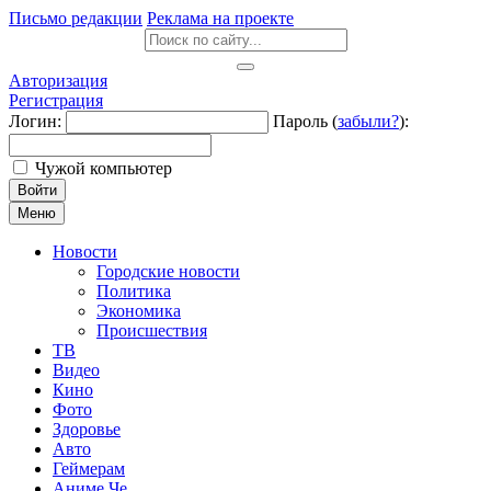
Письмо редакции
Реклама на проекте
Авторизация
Регистрация
Логин:
Пароль (
забыли?
):
Чужой компьютер
Войти
Меню
Новости
Городские новости
Политика
Экономика
Происшествия
ТВ
Видео
Кино
Фото
Здоровье
Авто
Геймерам
Аниме Че