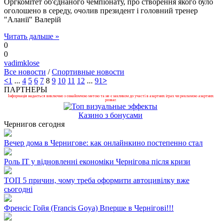
Оргкомітет об'єднаного чемпіонату, про створення якого було
оголошено в середу, очолив президент і головний тренер
"Аланії" Валерій
Читать дальше »
0
0
vadimklose
Все новости
/
Спортивные новости
<
1
...
4
5
6
7
8
9
10
11
12
...
91
>
ПАРТНЕРЫ
Інформація надається виключно з ознайомчою метою та не є закликом до участі в азартних іграх чи рекламою азартних
розваг.
Казино з бонусами
Чернигов сегодня
Вечер дома в Чернигове: как онлайнкино постепенно стал
Роль ІТ у відновленні економіки Чернігова після кризи
ТОП 5 причин, чому треба оформити автоцивілку вже
сьогодні
Френсіс Гойя (Francis Goya) Вперше в Чернігові!!!