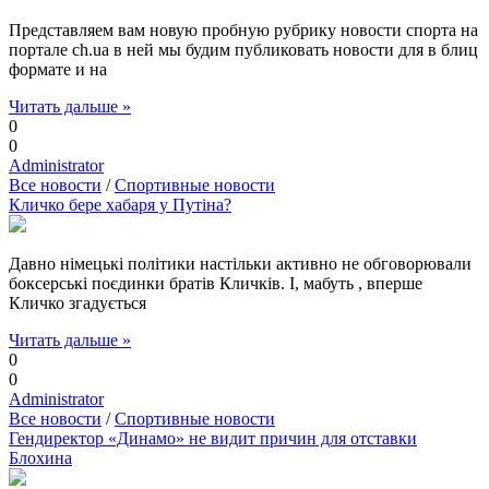
Представляем вам новую пробную рубрику новости спорта на
портале ch.ua в ней мы будим публиковать новости для в блиц
формате и на
Читать дальше »
0
0
Administrator
Все новости
/
Спортивные новости
Кличко бере хабаря у Путіна?
Давно німецькі політики настільки активно не обговорювали
боксерські поєдинки братів Кличків. І, мабуть , вперше
Кличко згадується
Читать дальше »
0
0
Administrator
Все новости
/
Спортивные новости
Гендиректор «Динамо» не видит причин для отставки
Блохина