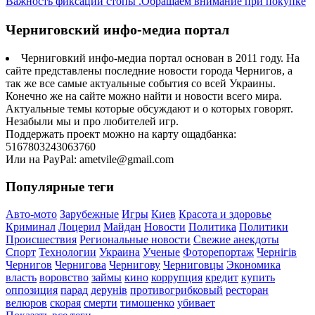
Важность фиксации стопы .Обращаем внимание при покупке
Черниговский инфо-медиа портал
Черниговкий инфо-медиа портал основан в 2011 году. На
сайте представлены последние новости города Чернигов, а
так же все самые актуальные события со всей Украины.
Конечно же на сайте можно найти и новости всего мира.
Актуальные темы которые обсуждают и о которых говорят.
Незабыли мы и про любителей игр.
Поддержать проект можно на карту ощадбанка:
5167803243063760
Или на PayPal: ametvile@gmail.com
Популярные теги
Авто-мото
Зарубежные
Игры
Киев
Красота и здоровье
Криминал
Лоцерил
Майдан
Новости
Политика
Политики
Происшествия
Региональные новости
Свежие анекдоты
Спорт
Технологии
Украина
Ученые
Фоторепортаж
Чернігів
Чернигов
Чернигова
Чернигову
Черниговцы
Экономика
власть
воровство
займы
кино
коррупция
кредит
купить
оппозиция
парад дерунів
противогрибковый
ресторан
велюров
скорая
смерти
тимошенко
убивает