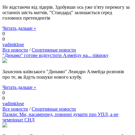
Не відстаючи від лідерів. Здобувши ось уже п'яту перемогу за
останніх шість матчів, "Стандард" залишається серед
головних претендентів
Читать дальше »
0
0
vadimklose
Все новости
/
Спортивные новости
"Динамо" готове відпустити Алмейду на... півроку
Захисник київського "Динамо" Леандро Алмейда розповів
про те, як йдуть пошуки нового клубу.
Читать дальше »
0
0
vadimklose
Все новости
/
Спортивные новости
Палкін: Ми, насамперед, повинні думати про УПЛ, а не
чемпіонат СНД