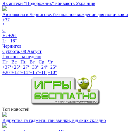
Як аптеки "Подорожник" вбивають Українців
Автошкола в Чернигове: безопасное вождение для новичков и
+
37
°
C
H:
+
26°
L:
+
16°
Чернигов
Суббота, 08 Август
Прогноз на неделю
Пт
Вс
Пн
Вт
Ср
Чт
+
37°
+
25°
+
27°
+
33°
+
24°
+
25°
+
20°
+
12°
+
14°
+
15°
+
11°
+
10°
Топ новостей
Відпустка та гаджети: три звички, від яких складно