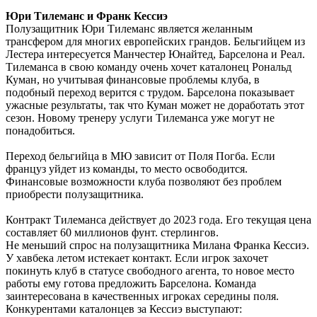
Юри Тилеманс и Франк Кессиэ
Полузащитник Юри Тилеманс является желанным
трансфером для многих европейских грандов. Бельгийцем из
Лестера интересуется Манчестер Юнайтед, Барселона и Реал.
Тилеманса в свою команду очень хочет каталонец Рональд
Куман, но учитывая финансовые проблемы клуба, в
подобный переход верится с трудом. Барселона показывает
ужасные результаты, так что Куман может не доработать этот
сезон. Новому тренеру услуги Тилеманса уже могут не
понадобиться.
Переход бельгийца в МЮ зависит от Поля Погба. Если
француз уйдет из команды, то место освободится.
Финансовые возможности клуба позволяют без проблем
приобрести полузащитника.
Контракт Тилеманса действует до 2023 года. Его текущая цена
составляет 60 миллионов фунт. стерлингов.
Не меньший спрос на полузащитника Милана Франка Кессиэ.
У хавбека летом истекает контакт. Если игрок захочет
покинуть клуб в статусе свободного агента, то новое место
работы ему готова предложить Барселона. Команда
заинтересована в качественных игроках середины поля.
Конкурентами каталонцев за Кессиэ выступают: