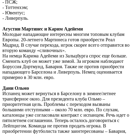
- ПСЖ;
- Тоттенхэм;
- Ювентус;
- Ливерпуль.
Агустин Мартинес и Карим Адейеми
Молодые нападающие интересны многим топовым клубам
Европы. 20-летнего Мартинеса готов приобрести Реал
Мадрид. В случае перехода, игрок скорее всего отправится во
вторую команду «сливочных».
На немца Карима Адейеми из Зальцбурга спрос еще больше.
Сменить клуб он может уже зимой. За игроком наблюдают
Боруссия Дортмунд, Бавария. Также не против приобрести
нападающего Барселона и Ливерпуль. Немец оценивается
примерно в 30 млн. евро.
Дани Ольмо
Испанец может вернуться в Барселону в зимнее/летнее
трансферное окно. Для президента клуба Ольмо –
приоритетная цель. Проблемы с переходом вызваны
большими отступными – около 70 млн. евро. По слухам,
каталонцы уже согласовали контракт с испанцем. Речь идет о
пятилетнем соглашении. Теперь осталось договориться с
Лейпцигом. Команда не против продать игрока. В
приобретении футболиста также заинтересованы – Бавария,