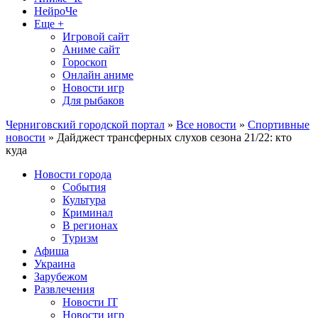
НейроЧе
Еще +
Игровой сайт
Аниме сайт
Гороскоп
Онлайн аниме
Новости игр
Для рыбаков
Черниговский городской портал
»
Все новости
»
Спортивные
новости
» Дайджест трансферных слухов сезона 21/22: кто
куда
Новости города
События
Культура
Криминал
В регионах
Туризм
Афиша
Украина
Зарубежом
Развлечения
Новости IT
Новости игр