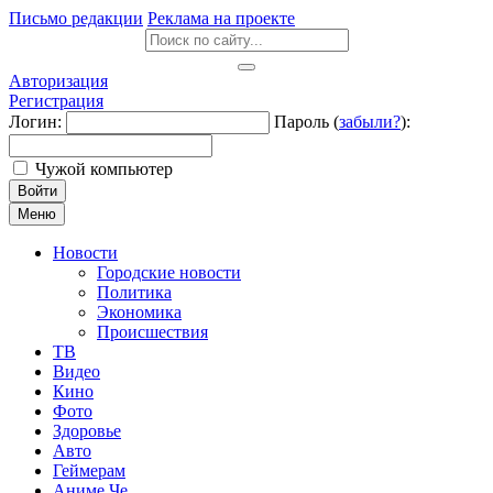
Письмо редакции
Реклама на проекте
Авторизация
Регистрация
Логин:
Пароль (
забыли?
):
Чужой компьютер
Войти
Меню
Новости
Городские новости
Политика
Экономика
Происшествия
ТВ
Видео
Кино
Фото
Здоровье
Авто
Геймерам
Аниме Че