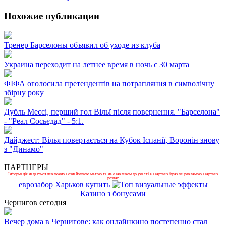
Похожие публикации
Тренер Барселоны объявил об уходе из клуба
Украина переходит на летнее время в ночь с 30 марта
ФІФА оголосила претендентів на потрапляння в символічну
збірну року
Дубль Мессі, перший гол Вільї після повернення. "Барселона"
- "Реал Сосьєдад" - 5:1.
Дайджест: Вілья повертається на Кубок Іспанії, Воронін знову
з "Динамо"
ПАРТНЕРЫ
Інформація надається виключно з ознайомчою метою та не є закликом до участі в азартних іграх чи рекламою азартних
розваг.
еврозабор Харьков купить
Казино з бонусами
Чернигов сегодня
Вечер дома в Чернигове: как онлайнкино постепенно стал