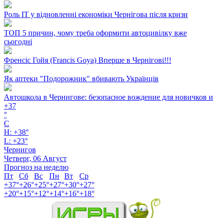
Роль ІТ у відновленні економіки Чернігова після кризи
ТОП 5 причин, чому треба оформити автоцивілку вже
сьогодні
Френсіс Гойя (Francis Goya) Вперше в Чернігові!!!
Як аптеки "Подорожник" вбивають Українців
Автошкола в Чернигове: безопасное вождение для новичков и
+
37
°
C
H:
+
38°
L:
+
23°
Чернигов
Четверг, 06 Август
Прогноз на неделю
Пт
Сб
Вс
Пн
Вт
Ср
+
37°
+
26°
+
25°
+
27°
+
30°
+
27°
+
20°
+
15°
+
12°
+
14°
+
16°
+
18°