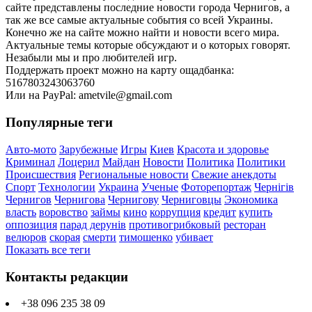
сайте представлены последние новости города Чернигов, а
так же все самые актуальные события со всей Украины.
Конечно же на сайте можно найти и новости всего мира.
Актуальные темы которые обсуждают и о которых говорят.
Незабыли мы и про любителей игр.
Поддержать проект можно на карту ощадбанка:
5167803243063760
Или на PayPal: ametvile@gmail.com
Популярные теги
Авто-мото
Зарубежные
Игры
Киев
Красота и здоровье
Криминал
Лоцерил
Майдан
Новости
Политика
Политики
Происшествия
Региональные новости
Свежие анекдоты
Спорт
Технологии
Украина
Ученые
Фоторепортаж
Чернігів
Чернигов
Чернигова
Чернигову
Черниговцы
Экономика
власть
воровство
займы
кино
коррупция
кредит
купить
оппозиция
парад дерунів
противогрибковый
ресторан
велюров
скорая
смерти
тимошенко
убивает
Показать все теги
Контакты редакции
+38 096 235 38 09