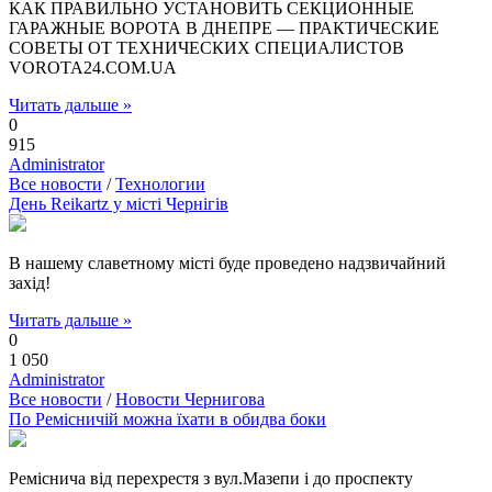
КАК ПРАВИЛЬНО УСТАНОВИТЬ СЕКЦИОННЫЕ
ГАРАЖНЫЕ ВОРОТА В ДНЕПРЕ — ПРАКТИЧЕСКИЕ
СОВЕТЫ ОТ ТЕХНИЧЕСКИХ СПЕЦИАЛИСТОВ
VOROTA24.COM.UA
Читать дальше »
0
915
Administrator
Все новости
/
Технологии
День Reikartz у місті Чернігів
В нашему славетному місті буде проведено надзвичайний
захід!
Читать дальше »
0
1 050
Administrator
Все новости
/
Новости Чернигова
По Ремісничій можна їхати в обидва боки
Реміснича від перехрестя з вул.Мазепи і до проспекту