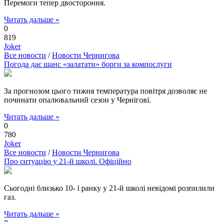
Перемоги тепер двостороння.
Читать дальше »
0
819
Joker
Все новости
/
Новости Чернигова
Погода дає шанс «залатати» борги за компослуги
За прогнозом цього тижня температура повітря дозволяє не
починати опалювальний сезон у Чернігові.
Читать дальше »
0
780
Joker
Все новости
/
Новости Чернигова
Про ситуацію у 21-й школі. Офіційно
Сьогодні близько 10- ї ранку у 21-й школі невідомі розпилили
газ.
Читать дальше »