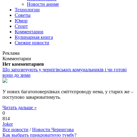
Новости аниме
Технологии
Советы
Юмор
Спорт
Комментарии
Кулинарная книга
Свежие новости
Реклама
Комментарии
Нет комментариев
Що запозичують у чернігівських комунальників і чи готові
вони до зими
У нових багатоповерхівках сміттєпроводу нема, у старих же –
поступово заварюватимуть.
Читать дальше »
0
814
Joker
Все новости
/
Новости Чернигова
Как выбрать прикроватную тумбу?