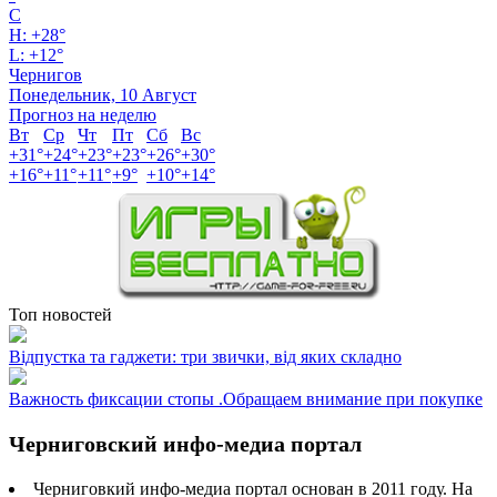
C
H:
+
28°
L:
+
12°
Чернигов
Понедельник, 10 Август
Прогноз на неделю
Вт
Ср
Чт
Пт
Сб
Вс
+
31°
+
24°
+
23°
+
23°
+
26°
+
30°
+
16°
+
11°
+
11°
+
9°
+
10°
+
14°
Топ новостей
Відпустка та гаджети: три звички, від яких складно
Важность фиксации стопы .Обращаем внимание при покупке
Черниговский инфо-медиа портал
Черниговкий инфо-медиа портал основан в 2011 году. На