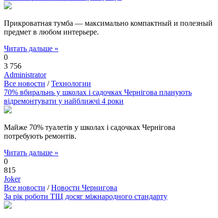
Прикроватная тумба — максимально компактный и полезный
предмет в любом интерьере.
Читать дальше »
0
3 756
Administrator
Все новости
/
Технологии
70% вбиральнь у школах і садочках Чернігова планують
відремонтувати у найближчі 4 роки
Майже 70% туалетів у школах і садочках Чернігова
потребують ремонтів.
Читать дальше »
0
815
Joker
Все новости
/
Новости Чернигова
За рік роботи ТІЦ досяг міжнародного стандарту