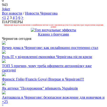
0
943
Joker
Все новости
/
Новости Чернигова
<
1
2
3
4
5
6
>
ПАРТНЕРЫ
Інформація надається виключно з ознайомчою метою та не є закликом до участі в азартних іграх чи рекламою азартних
розваг.
Казино з бонусами
Чернигов сегодня
Вечер дома в Чернигове: как онлайнкино постепенно стал
Роль ІТ у відновленні економіки Чернігова після кризи
ТОП 5 причин, чому треба оформити автоцивілку вже
сьогодні
Френсіс Гойя (Francis Goya) Вперше в Чернігові!!!
Як аптеки "Подорожник" вбивають Українців
Автошкола в Чернигове: безопасное вождение для новичков и
+
25
°