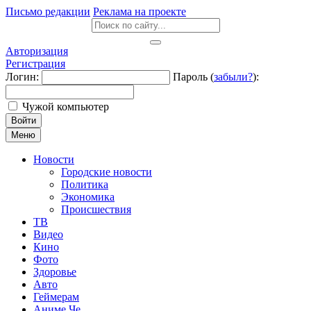
Письмо редакции
Реклама на проекте
Авторизация
Регистрация
Логин:
Пароль (
забыли?
):
Чужой компьютер
Войти
Меню
Новости
Городские новости
Политика
Экономика
Происшествия
ТВ
Видео
Кино
Фото
Здоровье
Авто
Геймерам
Аниме Че