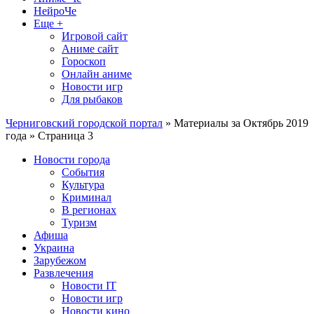
НейроЧе
Еще +
Игровой сайт
Аниме сайт
Гороскоп
Онлайн аниме
Новости игр
Для рыбаков
Черниговский городской портал
» Материалы за Октябрь 2019
года » Страница 3
Новости города
События
Культура
Криминал
В регионах
Туризм
Афиша
Украина
Зарубежом
Развлечения
Новости IT
Новости игр
Новости кино