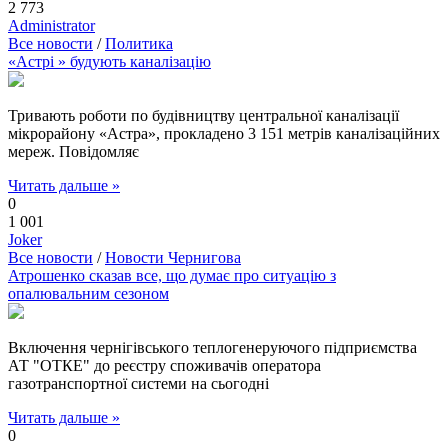
2 773
Administrator
Все новости
/
Политика
«Астрі » будують каналізацію
Тривають роботи по будівництву центральної каналізації
мікрорайону «Астра», прокладено 3 151 метрів каналізаційних
мереж. Повідомляє
Читать дальше »
0
1 001
Joker
Все новости
/
Новости Чернигова
Атрошенко сказав все, що думає про ситуацію з
опалювальним сезоном
Включення чернігівського теплогенеруючого підприємства
АТ "ОТКЕ" до реєстру споживачів оператора
газотранспортної системи на сьогодні
Читать дальше »
0