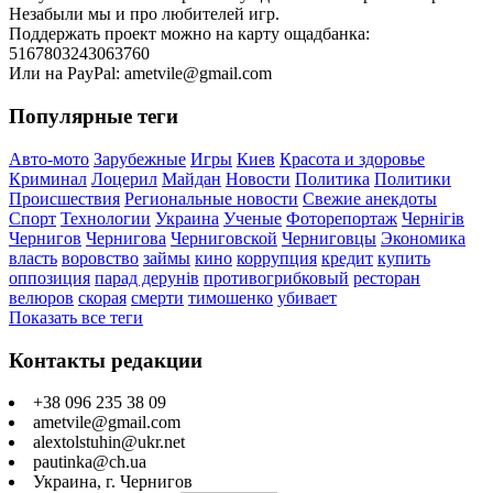
Незабыли мы и про любителей игр.
Поддержать проект можно на карту ощадбанка:
5167803243063760
Или на PayPal: ametvile@gmail.com
Популярные теги
Авто-мото
Зарубежные
Игры
Киев
Красота и здоровье
Криминал
Лоцерил
Майдан
Новости
Политика
Политики
Происшествия
Региональные новости
Свежие анекдоты
Спорт
Технологии
Украина
Ученые
Фоторепортаж
Чернігів
Чернигов
Чернигова
Черниговской
Черниговцы
Экономика
власть
воровство
займы
кино
коррупция
кредит
купить
оппозиция
парад дерунів
противогрибковый
ресторан
велюров
скорая
смерти
тимошенко
убивает
Показать все теги
Контакты редакции
+38 096 235 38 09
ametvile@gmail.com
alextolstuhin@ukr.net
pautinka@ch.ua
Украина, г. Чернигов