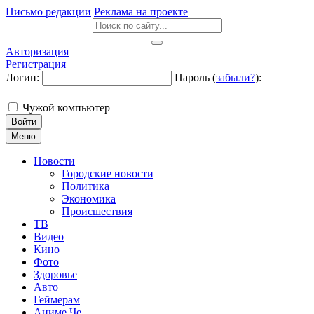
Письмо редакции
Реклама на проекте
Авторизация
Регистрация
Логин:
Пароль (
забыли?
):
Чужой компьютер
Войти
Меню
Новости
Городские новости
Политика
Экономика
Происшествия
ТВ
Видео
Кино
Фото
Здоровье
Авто
Геймерам
Аниме Че