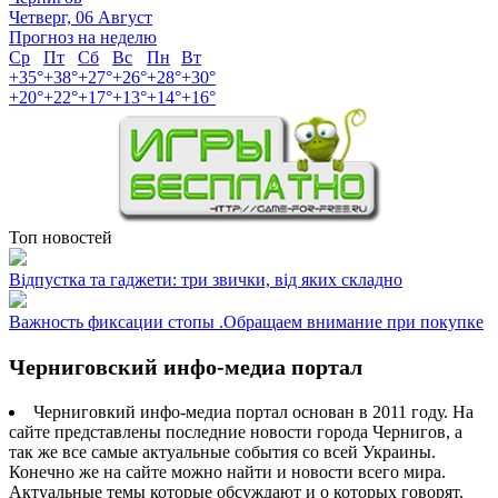
Четверг, 06 Август
Прогноз на неделю
Ср
Пт
Сб
Вс
Пн
Вт
+
35°
+
38°
+
27°
+
26°
+
28°
+
30°
+
20°
+
22°
+
17°
+
13°
+
14°
+
16°
Топ новостей
Відпустка та гаджети: три звички, від яких складно
Важность фиксации стопы .Обращаем внимание при покупке
Черниговский инфо-медиа портал
Черниговкий инфо-медиа портал основан в 2011 году. На
сайте представлены последние новости города Чернигов, а
так же все самые актуальные события со всей Украины.
Конечно же на сайте можно найти и новости всего мира.
Актуальные темы которые обсуждают и о которых говорят.