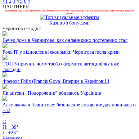
<
1
2
3
4
5
6
>
ПАРТНЕРЫ
Інформація надається виключно з ознайомчою метою та не є закликом до участі в азартних іграх чи рекламою азартних
розваг.
Казино з бонусами
Чернигов сегодня
Вечер дома в Чернигове: как онлайнкино постепенно стал
Роль ІТ у відновленні економіки Чернігова після кризи
ТОП 5 причин, чому треба оформити автоцивілку вже
сьогодні
Френсіс Гойя (Francis Goya) Вперше в Чернігові!!!
Як аптеки "Подорожник" вбивають Українців
Автошкола в Чернигове: безопасное вождение для новичков и
+
32
°
C
H:
+
39°
L:
+
23°
Чернигов