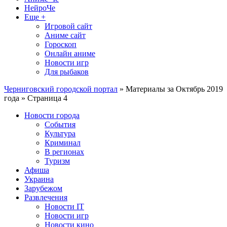
НейроЧе
Еще +
Игровой сайт
Аниме сайт
Гороскоп
Онлайн аниме
Новости игр
Для рыбаков
Черниговский городской портал
» Материалы за Октябрь 2019
года » Страница 4
Новости города
События
Культура
Криминал
В регионах
Туризм
Афиша
Украина
Зарубежом
Развлечения
Новости IT
Новости игр
Новости кино