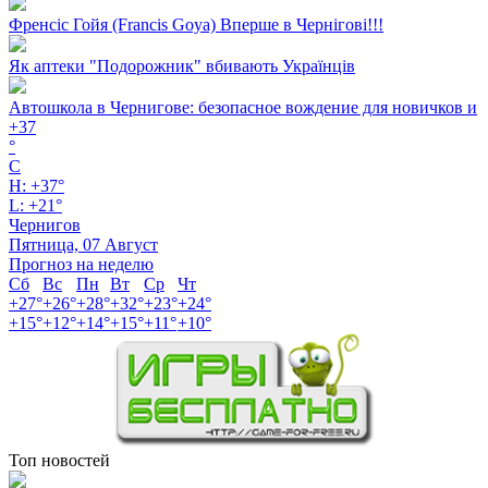
Френсіс Гойя (Francis Goya) Вперше в Чернігові!!!
Як аптеки "Подорожник" вбивають Українців
Автошкола в Чернигове: безопасное вождение для новичков и
+
37
°
C
H:
+
37°
L:
+
21°
Чернигов
Пятница, 07 Август
Прогноз на неделю
Сб
Вс
Пн
Вт
Ср
Чт
+
27°
+
26°
+
28°
+
32°
+
23°
+
24°
+
15°
+
12°
+
14°
+
15°
+
11°
+
10°
Топ новостей