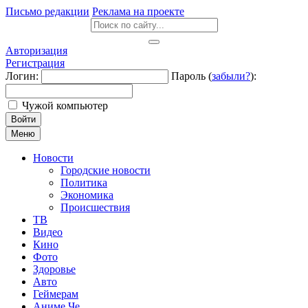
Письмо редакции
Реклама на проекте
Авторизация
Регистрация
Логин:
Пароль (
забыли?
):
Чужой компьютер
Войти
Меню
Новости
Городские новости
Политика
Экономика
Происшествия
ТВ
Видео
Кино
Фото
Здоровье
Авто
Геймерам
Аниме Че