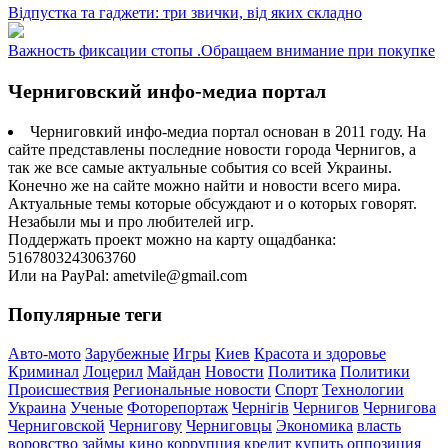
Відпустка та гаджети: три звички, від яких складно
Важность фиксации стопы .Обращаем внимание при покупке
Черниговский инфо-медиа портал
Черниговкий инфо-медиа портал основан в 2011 году. На
сайте представлены последние новости города Чернигов, а
так же все самые актуальные события со всей Украины.
Конечно же на сайте можно найти и новости всего мира.
Актуальные темы которые обсуждают и о которых говорят.
Незабыли мы и про любителей игр.
Поддержать проект можно на карту ощадбанка:
5167803243063760
Или на PayPal: ametvile@gmail.com
Популярные теги
Авто-мото
Зарубежные
Игры
Киев
Красота и здоровье
Криминал
Лоцерил
Майдан
Новости
Политика
Политики
Происшествия
Региональные новости
Спорт
Технологии
Украина
Ученые
Фоторепортаж
Чернігів
Чернигов
Чернигова
Черниговской
Чернигову
Черниговцы
Экономика
власть
воровство
займы
кино
коррупция
кредит
купить
оппозиция