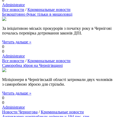
0
Administrator
Все новости
/
Криминальные новости
Безкоштовно буває тільки в мишоловці
За ініціативою міськіх прокурорів з початку року в Чернігові
почалась перевірка дотримання законів ДПІ.
Читать дальше »
0
0
Administrator
Все новости
/
Криминальные новости
Саморобна зброя на Чернігівщині
Міліціонери в Чернігівській області затримали двух чоловіків
з саморобною зброєю для стрільби.
Читать дальше »
0
0
Administrator
Новости Чернигова
/
Криминальные новости
Антикварну контрабанду оцінили у 194 тис. грн.