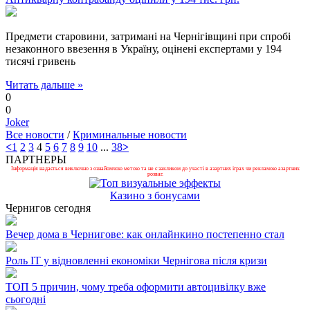
Предмети старовини, затримані на Чернігівщині при спробі
незаконного ввезення в Україну, оцінені експертами у 194
тисячі гривень
Читать дальше »
0
0
Joker
Все новости
/
Криминальные новости
<
1
2
3
4
5
6
7
8
9
10
...
38
>
ПАРТНЕРЫ
Інформація надається виключно з ознайомчою метою та не є закликом до участі в азартних іграх чи рекламою азартних
розваг.
Казино з бонусами
Чернигов сегодня
Вечер дома в Чернигове: как онлайнкино постепенно стал
Роль ІТ у відновленні економіки Чернігова після кризи
ТОП 5 причин, чому треба оформити автоцивілку вже
сьогодні