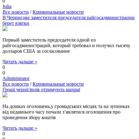
0
Julia
Все новости
/
Криминальные новости
В Чернигове заместителя председателя райгосадминистрации
берет взятки
Первый заместитель председателя одной из
райгосадминистраций, который требовал и получил тысячу
долларов США за согласование
Читать дальше »
0
0
Administrator
Все новости
/
Криминальные новости
Гроші чернігівців отримують шахраї
На дошках оголошень,у громадських місцях та на зупинках
від недавнього часу почали з’являтися оголошення про
проведення збору коштів
Читать дальше »
0