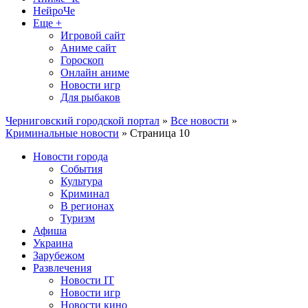
НейроЧе
Еще +
Игровой сайт
Аниме сайт
Гороскоп
Онлайн аниме
Новости игр
Для рыбаков
Черниговский городской портал
»
Все новости
»
Криминальные новости
» Страница 10
Новости города
События
Культура
Криминал
В регионах
Туризм
Афиша
Украина
Зарубежом
Развлечения
Новости IT
Новости игр
Новости кино