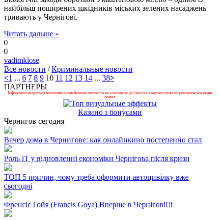
найбільш поширених шкідників міських зелених насаджень
тривають у Чернігові.
Читать дальше »
0
0
vadimklose
Все новости
/
Криминальные новости
<
1
...
6
7
8
9
10
11
12
13
14
...
38
>
ПАРТНЕРЫ
Інформація надається виключно з ознайомчою метою та не є закликом до участі в азартних іграх чи рекламою азартних
розваг.
Казино з бонусами
Чернигов сегодня
Вечер дома в Чернигове: как онлайнкино постепенно стал
Роль ІТ у відновленні економіки Чернігова після кризи
ТОП 5 причин, чому треба оформити автоцивілку вже
сьогодні
Френсіс Гойя (Francis Goya) Вперше в Чернігові!!!