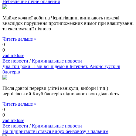
Небезпечне пічне опалення
Майже кожної доби на Чернігівщині виникають пожежі
внаслідок порушення протипожежних вимог при влаштуванні
та експлуатації пічного
Читать дальше »
0
0
vadimklose
Все новости
/
Криминальные новости
Два-три роки - і ми всі підемо в Інтернет. Анонс зустрічі
блогерів
Після довгої перерви (літні канікули, вибори і т.п.)
чернігівський Клуб блогерів відновлює свою діяльність.
Читать дальше »
0
0
vadimklose
Все новости
/
Криминальные новости
На підприємстві стався вибух бензовозу з пальним