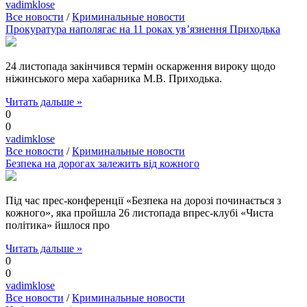
vadimklose
Все новости
/
Криминальные новости
Прокуратура наполягає на 11 роках ув’язнення Приходька
24 листопада закінчився термін оскарження вироку щодо
ніжинського мера хабарника М.В. Приходька.
Читать дальше »
0
0
vadimklose
Все новости
/
Криминальные новости
Безпека на дорогах залежить від кожного
Під час прес-конференції «Безпека на дорозі починається з
кожного», яка пройшла 26 листопада впрес-клубі «Чиста
політика» йшлося про
Читать дальше »
0
0
vadimklose
Все новости
/
Криминальные новости