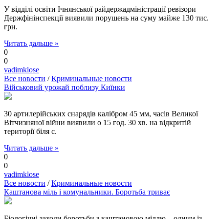
У відділі освіти Ічнянської райдержадміністрації ревізори
Держфінінспекції виявили порушень на суму майже 130 тис.
грн.
Читать дальше »
0
0
vadimklose
Все новости
/
Криминальные новости
Військовий урожай поблизу Киїнки
30 артилерійських снарядів калібром 45 мм, часів Великої
Вітчизняної війни виявили о 15 год. 30 хв. на відкритій
території біля с.
Читать дальше »
0
0
vadimklose
Все новости
/
Криминальные новости
Каштанова міль і комунальники. Боротьба триває
Біологічні заходи боротьби з каштановою міллю – одним із