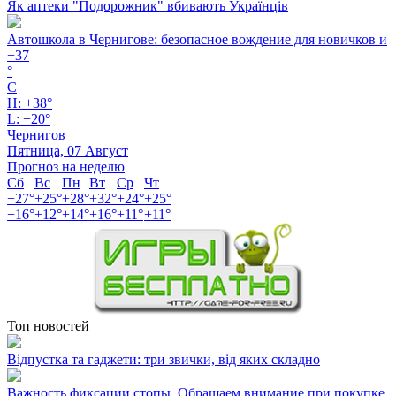
Як аптеки "Подорожник" вбивають Українців
Автошкола в Чернигове: безопасное вождение для новичков и
+
37
°
C
H:
+
38°
L:
+
20°
Чернигов
Пятница, 07 Август
Прогноз на неделю
Сб
Вс
Пн
Вт
Ср
Чт
+
27°
+
25°
+
28°
+
32°
+
24°
+
25°
+
16°
+
12°
+
14°
+
16°
+
11°
+
11°
Топ новостей
Відпустка та гаджети: три звички, від яких складно
Важность фиксации стопы .Обращаем внимание при покупке