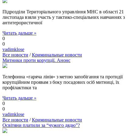
Підрозділи Територіального управління МНС в області 21
листопада взяли участь у тактико-спеціальних навчаннях з
антитерористичної
Читать дальше »
0
0
vadimklose
Все новости
/
Криминальные новости
Митники проти корупції. Анонс
Телефонна «гаряча лінія» з метою запобігання та протидії
корупційним проявам з боку посадових осіб митниці, їх
профілактики та
Читать дальше »
0
0
vadimklose
Все новости
/
Криминальные новости
Освітяни платили за “чужого дядю”?