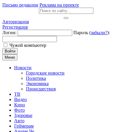
Письмо редакции
Реклама на проекте
Авторизация
Регистрация
Логин:
Пароль (
забыли?
):
Чужой компьютер
Войти
Меню
Новости
Городские новости
Политика
Экономика
Происшествия
ТВ
Видео
Кино
Фото
Здоровье
Авто
Геймерам
Аниме Че