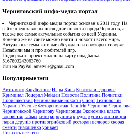
Черниговский инфо-медиа портал
Черниговкий инфо-медиа портал основан в 2011 году. На
сайте представлены последние новости города Чернигов, а
так же все самые актуальные события со всей Украины.
Конечно же на сайте можно найти и новости всего мира.
Актуальные темы которые обсуждают и о которых говорят.
Незабыли мы и про любителей игр.
Поддержать проект можно на карту ощадбанка:
5167803243063760
Или на PayPal: ametvile@gmail.com
Популярные теги
Авто-мото
Зарубежные
Игры
Киев
Красота и здоровье
Криминал
Лоцерил
Майдан
Новости
Политика
Политики
Происшествия
Региональные новости
Спорт
Технологии
Украина
Ученые
Фоторепортаж
Чернігів
Чернигов
Чернигова
Черниговской
Чернигову
Черниговцы
Экономика
власть
воровство
займы
кино
коррупция
кредит
купить
оппозиция
парад дерунів
противогрибковый
ресторан велюров
скорая
смерти
тимошенко
убивает
Показать все теги