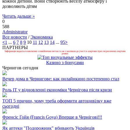
кожної дитини. Вони створюють веселу атмосферу і
дозволяють дітям
Читать дальше »
0
588
Administrator
Все новости
/
Экономика
<
1
...
6
7
8
9
10
11
12
13
14
...
95
>
ПАРТНЕРЫ
Інформація надається виключно з ознайомчою метою та не є закликом до участі в азартних іграх чи рекламою азартних
розваг.
Казино з бонусами
Чернигов сегодня
Вечер дома в Чернигове: как онлайнкино постепенно стал
Роль ІТ у відновленні економіки Чернігова після кризи
ТОП 5 причин, чому треба оформити автоцивілку вже
сьогодні
Френсіс Гойя (Francis Goya) Вперше в Чернігові!!!
Як аптеки "Подорожник" вбивають Українців