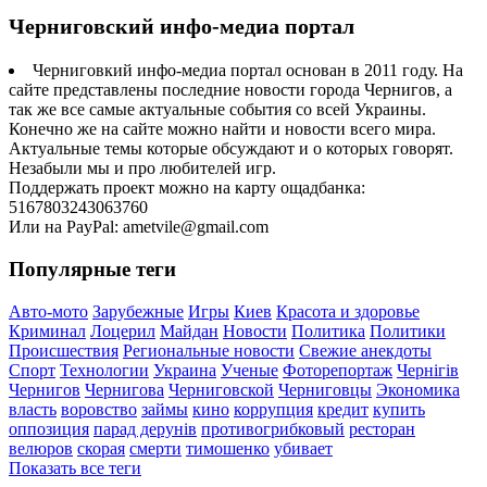
Черниговский инфо-медиа портал
Черниговкий инфо-медиа портал основан в 2011 году. На
сайте представлены последние новости города Чернигов, а
так же все самые актуальные события со всей Украины.
Конечно же на сайте можно найти и новости всего мира.
Актуальные темы которые обсуждают и о которых говорят.
Незабыли мы и про любителей игр.
Поддержать проект можно на карту ощадбанка:
5167803243063760
Или на PayPal: ametvile@gmail.com
Популярные теги
Авто-мото
Зарубежные
Игры
Киев
Красота и здоровье
Криминал
Лоцерил
Майдан
Новости
Политика
Политики
Происшествия
Региональные новости
Свежие анекдоты
Спорт
Технологии
Украина
Ученые
Фоторепортаж
Чернігів
Чернигов
Чернигова
Черниговской
Черниговцы
Экономика
власть
воровство
займы
кино
коррупция
кредит
купить
оппозиция
парад дерунів
противогрибковый
ресторан
велюров
скорая
смерти
тимошенко
убивает
Показать все теги