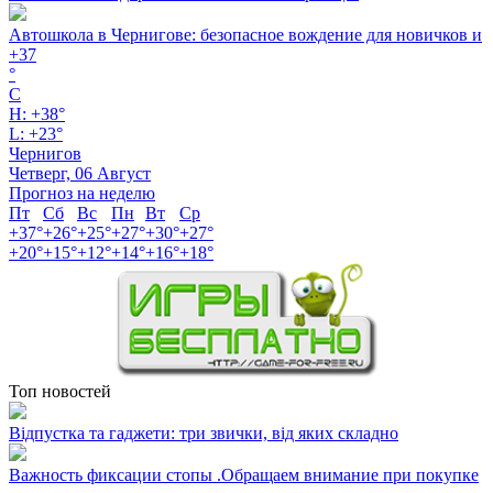
Автошкола в Чернигове: безопасное вождение для новичков и
+
37
°
C
H:
+
38°
L:
+
23°
Чернигов
Четверг, 06 Август
Прогноз на неделю
Пт
Сб
Вс
Пн
Вт
Ср
+
37°
+
26°
+
25°
+
27°
+
30°
+
27°
+
20°
+
15°
+
12°
+
14°
+
16°
+
18°
Топ новостей
Відпустка та гаджети: три звички, від яких складно
Важность фиксации стопы .Обращаем внимание при покупке