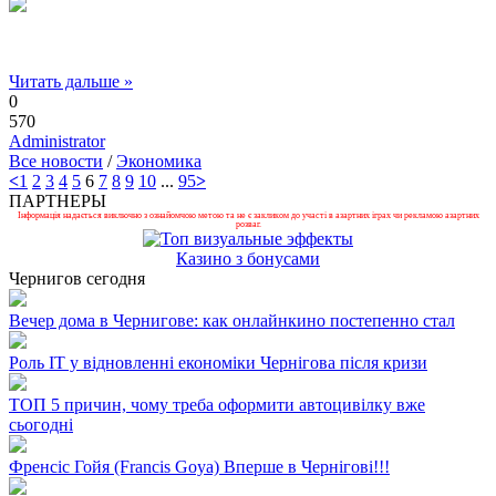
Читать дальше »
0
570
Administrator
Все новости
/
Экономика
<
1
2
3
4
5
6
7
8
9
10
...
95
>
ПАРТНЕРЫ
Інформація надається виключно з ознайомчою метою та не є закликом до участі в азартних іграх чи рекламою азартних
розваг.
Казино з бонусами
Чернигов сегодня
Вечер дома в Чернигове: как онлайнкино постепенно стал
Роль ІТ у відновленні економіки Чернігова після кризи
ТОП 5 причин, чому треба оформити автоцивілку вже
сьогодні
Френсіс Гойя (Francis Goya) Вперше в Чернігові!!!