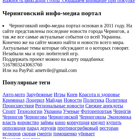
Важность фиксации стопы .Обращаем внимание при покупке
Черниговский инфо-медиа портал
Черниговкий инфо-медиа портал основан в 2011 году. На
сайте представлены последние новости города Чернигов, а
так же все самые актуальные события со всей Украины.
Конечно же на сайте можно найти и новости всего мира.
Актуальные темы которые обсуждают и о которых говорят.
Незабыли мы и про любителей игр.
Поддержать проект можно на карту ощадбанка:
5167803243063760
Или на PayPal: ametvile@gmail.com
Популярные теги
Авто-мото
Зарубежные
Игры
Киев
Красота и здоровье
Криминал
Лоцерил
Майдан
Новости
Политика
Политики
Происшествия
Региональные новости
Свежие анекдоты
Спорт
Технологии
Украина
Ученые
Фоторепортаж
Чернігів
Чернигов
Чернигова
Черниговской
Черниговцы
Экономика
власть
воровство
займы
кино
коррупция
кредит
купить
оппозиция
парад дерунів
противогрибковый
ресторан
велюров
скорая
смерти
тимошенко
убивает