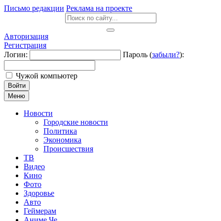
Письмо редакции
Реклама на проекте
Авторизация
Регистрация
Логин:
Пароль (
забыли?
):
Чужой компьютер
Войти
Меню
Новости
Городские новости
Политика
Экономика
Происшествия
ТВ
Видео
Кино
Фото
Здоровье
Авто
Геймерам
Аниме Че