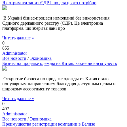
Як отримати запит ЄДР і що для цього потрібно
В Україні бізнес-процеси неможливі без використання
Єдиного державного реєстру (ЄДР). Це електронна
платформа, що зберігає дані про
Читать дальше »
0
855
Administrator
Все новости
/
Экономика
Бизнес на продаже одежды из Китая: какие нюансы учесть
Открытие бизнеса по продаже одежды из Китая стало
популярным направлением благодаря доступным ценам и
широкому ассортименту товаров
Читать дальше »
0
497
Administrator
Все новости
/
Экономика
Преимущества регистрации компании в Белизе