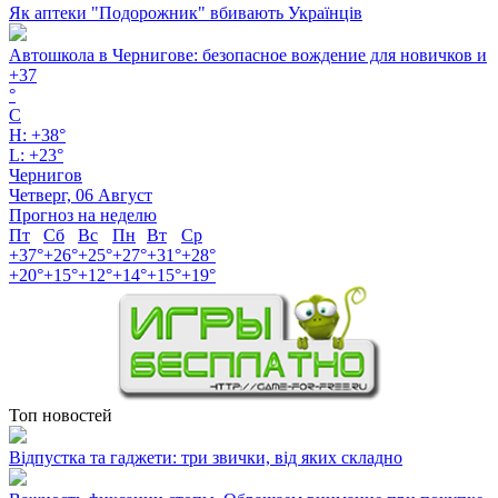
Як аптеки "Подорожник" вбивають Українців
Автошкола в Чернигове: безопасное вождение для новичков и
+
37
°
C
H:
+
38°
L:
+
23°
Чернигов
Четверг, 06 Август
Прогноз на неделю
Пт
Сб
Вс
Пн
Вт
Ср
+
37°
+
26°
+
25°
+
27°
+
31°
+
28°
+
20°
+
15°
+
12°
+
14°
+
15°
+
19°
Топ новостей
Відпустка та гаджети: три звички, від яких складно