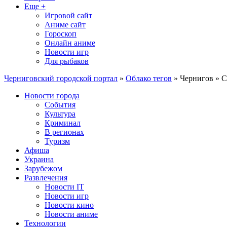
Еще +
Игровой сайт
Аниме сайт
Гороскоп
Онлайн аниме
Новости игр
Для рыбаков
Черниговский городской портал
»
Облако тегов
» Чернигов » С
Новости города
События
Культура
Криминал
В регионах
Туризм
Афиша
Украина
Зарубежом
Развлечения
Новости IT
Новости игр
Новости кино
Новости аниме
Технологии