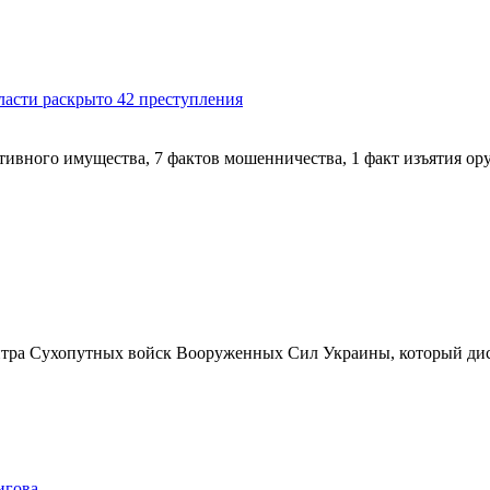
ласти раскрыто 42 преступления
тивного имущества, 7 фактов мошенничества, 1 факт изъятия ор
ентра Сухопутных войск Вооруженных Сил Украины, который ди
гова.