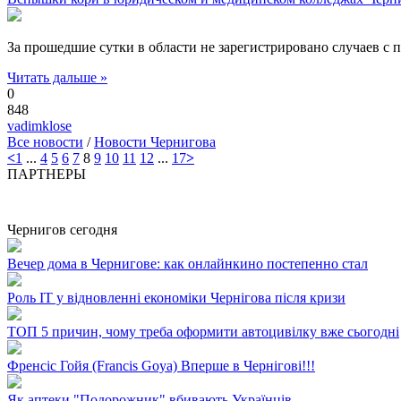
За прошедшие сутки в области не зарегистрировано случаев с 
Читать дальше »
0
848
vadimklose
Все новости
/
Новости Чернигова
<
1
...
4
5
6
7
8
9
10
11
12
...
17
>
ПАРТНЕРЫ
Чернигов сегодня
Вечер дома в Чернигове: как онлайнкино постепенно стал
Роль ІТ у відновленні економіки Чернігова після кризи
ТОП 5 причин, чому треба оформити автоцивілку вже сьогодні
Френсіс Гойя (Francis Goya) Вперше в Чернігові!!!
Як аптеки "Подорожник" вбивають Українців