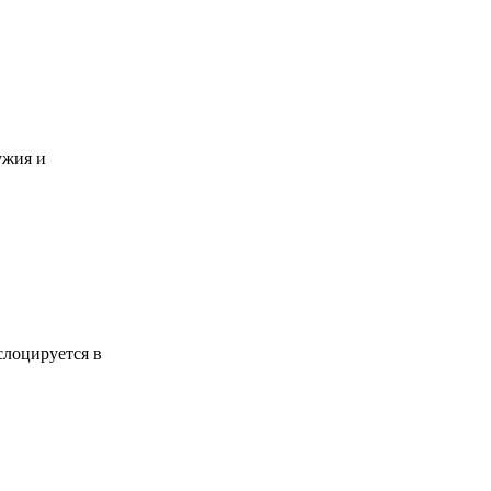
ужия и
слоцируется в