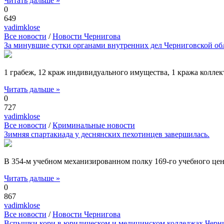
Читать дальше »
0
649
vadimklose
Все новости
/
Новости Чернигова
За минувшие сутки органами внутренних дел Черниговской об
1 грабеж, 12 краж индивидуального имущества, 1 кража коллек
Читать дальше »
0
727
vadimklose
Все новости
/
Криминальные новости
Зимняя спартакиада у деснянских пехотинцев завершилась.
В 354-м учебном механизированном полку 169-го учебного ц
Читать дальше »
0
867
vadimklose
Все новости
/
Новости Чернигова
Вспышки кори в юридическом и медицинском колледжах Черни