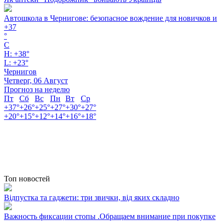
Автошкола в Чернигове: безопасное вождение для новичков и
+
37
°
C
H:
+
38°
L:
+
23°
Чернигов
Четверг, 06 Август
Прогноз на неделю
Пт
Сб
Вс
Пн
Вт
Ср
+
37°
+
26°
+
25°
+
27°
+
30°
+
27°
+
20°
+
15°
+
12°
+
14°
+
16°
+
18°
Топ новостей
Відпустка та гаджети: три звички, від яких складно
Важность фиксации стопы .Обращаем внимание при покупке