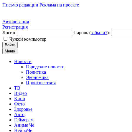
Письмо редакции
Реклама на проекте
Авторизация
Регистрация
Логин:
Пароль (
забыли?
):
Чужой компьютер
Войти
Меню
Новости
Городские новости
Политика
Экономика
Происшествия
ТВ
Видео
Кино
Фото
Здоровье
Авто
Геймерам
Аниме Че
НейроЧе