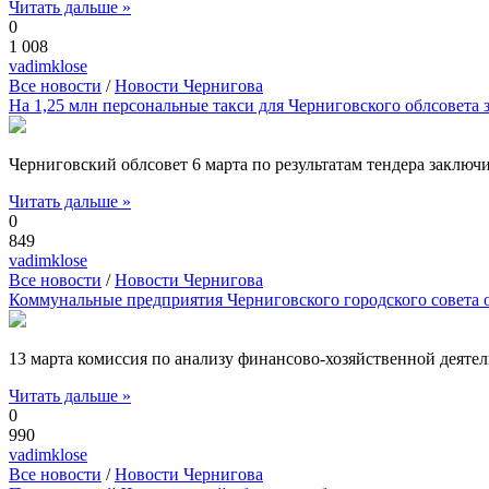
Читать дальше »
0
1 008
vadimklose
Все новости
/
Новости Чернигова
На 1,25 млн персональные такси для Черниговского облсовета 
Черниговский облсовет 6 марта по результатам тендера заклю
Читать дальше »
0
849
vadimklose
Все новости
/
Новости Чернигова
Коммунальные предприятия Черниговского городского совета о
13 марта комиссия по анализу финансово-хозяйственной деяте
Читать дальше »
0
990
vadimklose
Все новости
/
Новости Чернигова