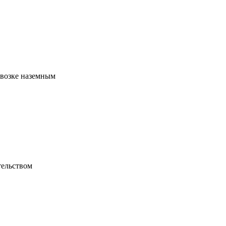
евозке наземным
тельством