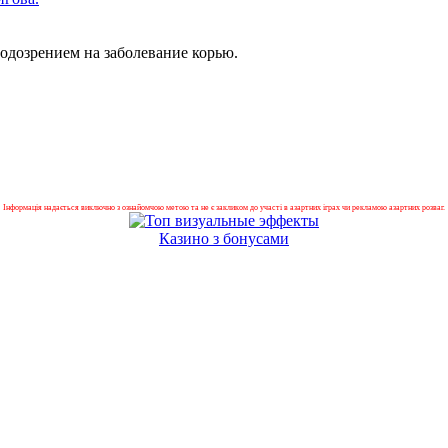
подозрением на заболевание корью.
Інформація надається виключно з ознайомчою метою та не є закликом до участі в азартних іграх чи рекламою азартних розваг.
Казино з бонусами