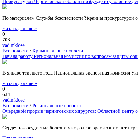
Прокуратурой Черниговской области возбуждено уголовное де
По материалам Службы безопасности Украины прокуратурой обл
Читать дальше »
0
703
vadimklose
Все новости
/
Криминальные новости
Начала работу Региональная комиссия по вопросам защиты об
В январе текущего года Национальная экспертная комиссия У
Читать дальше »
0
634
vadimklose
Все новости
/
Региональные новости
Очередной прорыв черниговских хирургов: Областной центр с
Сердечно-сосудистые болезни уже долгое время занимают перв