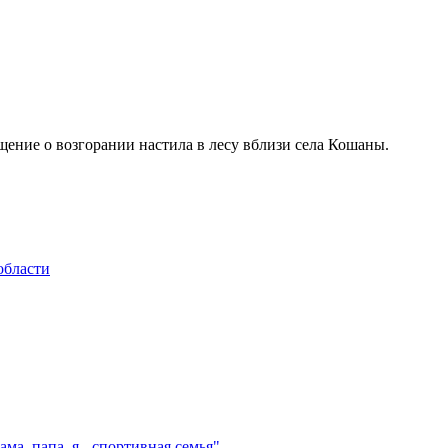
щение о возгорании настила в лесу вблизи села Кошаны.
области
а, папа, я - спортивная семья"