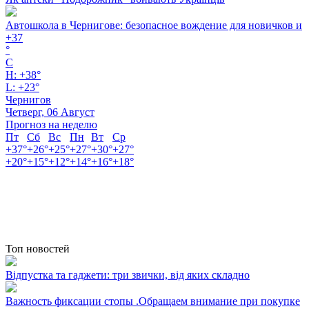
Автошкола в Чернигове: безопасное вождение для новичков и
+
37
°
C
H:
+
38°
L:
+
23°
Чернигов
Четверг, 06 Август
Прогноз на неделю
Пт
Сб
Вс
Пн
Вт
Ср
+
37°
+
26°
+
25°
+
27°
+
30°
+
27°
+
20°
+
15°
+
12°
+
14°
+
16°
+
18°
Топ новостей
Відпустка та гаджети: три звички, від яких складно
Важность фиксации стопы .Обращаем внимание при покупке