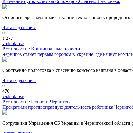
В течение суток возникло 6 пожаров.Спасено 1 человека.
Основные чрезвычайные ситуации техногенного, природного и
Читать дальше »
0
1 277
vadimklose
Все новости
/
Криминальные новости
Чернигов станет первым городом в Украине, где начнут компл
Собственно подготовка к спасению конского каштана в област
Читать дальше »
0
470
vadimklose
Все новости
/
Новости Чернигова
Прекратили противоправную деятельность работника Чернигов
Сотрудники Управления СБ Украины в Черниговской области р