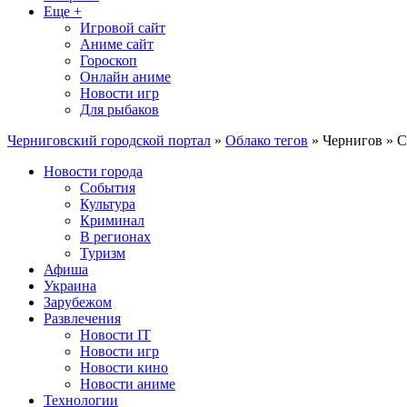
Еще +
Игровой сайт
Аниме сайт
Гороскоп
Онлайн аниме
Новости игр
Для рыбаков
Черниговский городской портал
»
Облако тегов
» Чернигов » С
Новости города
События
Культура
Криминал
В регионах
Туризм
Афиша
Украина
Зарубежом
Развлечения
Новости IT
Новости игр
Новости кино
Новости аниме
Технологии