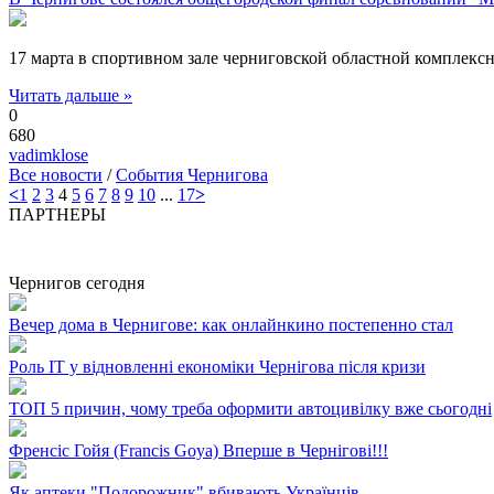
17 марта в спортивном зале черниговской областной комплек
Читать дальше »
0
680
vadimklose
Все новости
/
События Чернигова
<
1
2
3
4
5
6
7
8
9
10
...
17
>
ПАРТНЕРЫ
Чернигов сегодня
Вечер дома в Чернигове: как онлайнкино постепенно стал
Роль ІТ у відновленні економіки Чернігова після кризи
ТОП 5 причин, чому треба оформити автоцивілку вже сьогодні
Френсіс Гойя (Francis Goya) Вперше в Чернігові!!!
Як аптеки "Подорожник" вбивають Українців