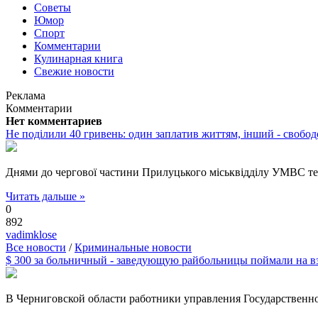
Советы
Юмор
Спорт
Комментарии
Кулинарная книга
Свежие новости
Реклама
Комментарии
Нет комментариев
Не поділили 40 гривень: один заплатив життям, інший - свобо
Днями до чергової частини Прилуцького міськвідділу УМВС те
Читать дальше »
0
892
vadimklose
Все новости
/
Криминальные новости
$ 300 за больничный - заведующую райбольницы поймали на в
В Черниговской области работники управления Государственн