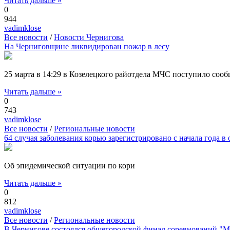
Читать дальше »
0
944
vadimklose
Все новости
/
Новости Чернигова
На Черниговщине ликвидирован пожар в лесу
25 марта в 14:29 в Козелецкого райотдела МЧС поступило сооб
Читать дальше »
0
743
vadimklose
Все новости
/
Региональные новости
64 случая заболевания корью зарегистрировано с начала года в 
Об эпидемической ситуации по кори
Читать дальше »
0
812
vadimklose
Все новости
/
Региональные новости
В Чернигове состоялся общегородской финал соревнований "Мам