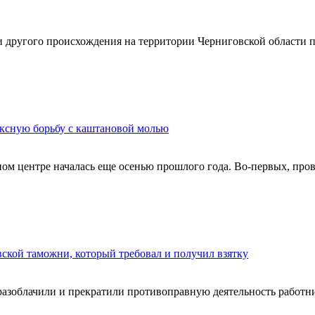
 другого происхождения на территории Черниговской области п
ексную борьбу с каштановой молью
ном центре началась еще осенью прошлого года. Во-первых, про
ской таможни, который требовал и получил взятку
азоблачили и прекратили противоправную деятельность работн