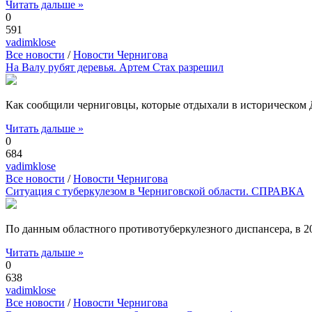
Читать дальше »
0
591
vadimklose
Все новости
/
Новости Чернигова
На Валу рубят деревья. Артем Стах разрешил
Как сообщили черниговцы, которые отдыхали в историческом Д
Читать дальше »
0
684
vadimklose
Все новости
/
Новости Чернигова
Ситуация с туберкулезом в Черниговской области. СПРАВКА
По данным областного противотуберкулезного диспансера, в 20
Читать дальше »
0
638
vadimklose
Все новости
/
Новости Чернигова