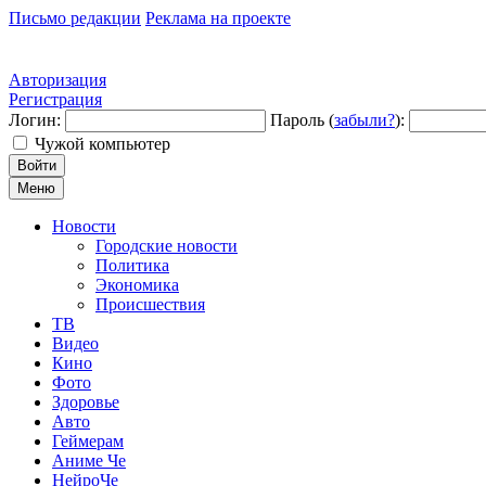
Письмо редакции
Реклама на проекте
Авторизация
Регистрация
Логин:
Пароль (
забыли?
):
Чужой компьютер
Войти
Меню
Новости
Городские новости
Политика
Экономика
Происшествия
ТВ
Видео
Кино
Фото
Здоровье
Авто
Геймерам
Аниме Че
НейроЧе