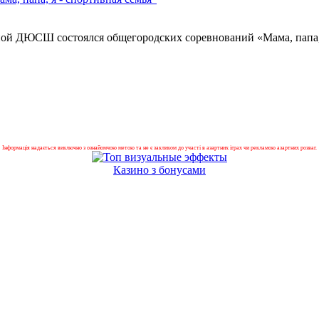
сной ДЮСШ состоялся общегородских соревнований «Мама, папа, 
Інформація надається виключно з ознайомчою метою та не є закликом до участі в азартних іграх чи рекламою азартних розваг.
Казино з бонусами