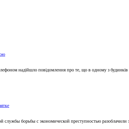
дою
лефоном надійшло повідомлення про те, що в одному з будинків
зятке
ой службы борьбы с экономической преступностью разоблачили