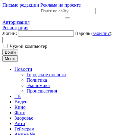
Письмо редакции
Реклама на проекте
Авторизация
Регистрация
Логин:
Пароль (
забыли?
):
Чужой компьютер
Войти
Меню
Новости
Городские новости
Политика
Экономика
Происшествия
ТВ
Видео
Кино
Фото
Здоровье
Авто
Геймерам
Аниме Че