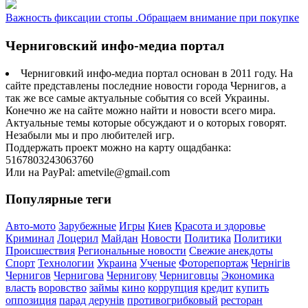
Важность фиксации стопы .Обращаем внимание при покупке
Черниговский инфо-медиа портал
Черниговкий инфо-медиа портал основан в 2011 году. На
сайте представлены последние новости города Чернигов, а
так же все самые актуальные события со всей Украины.
Конечно же на сайте можно найти и новости всего мира.
Актуальные темы которые обсуждают и о которых говорят.
Незабыли мы и про любителей игр.
Поддержать проект можно на карту ощадбанка:
5167803243063760
Или на PayPal: ametvile@gmail.com
Популярные теги
Авто-мото
Зарубежные
Игры
Киев
Красота и здоровье
Криминал
Лоцерил
Майдан
Новости
Политика
Политики
Происшествия
Региональные новости
Свежие анекдоты
Спорт
Технологии
Украина
Ученые
Фоторепортаж
Чернігів
Чернигов
Чернигова
Чернигову
Черниговцы
Экономика
власть
воровство
займы
кино
коррупция
кредит
купить
оппозиция
парад дерунів
противогрибковый
ресторан