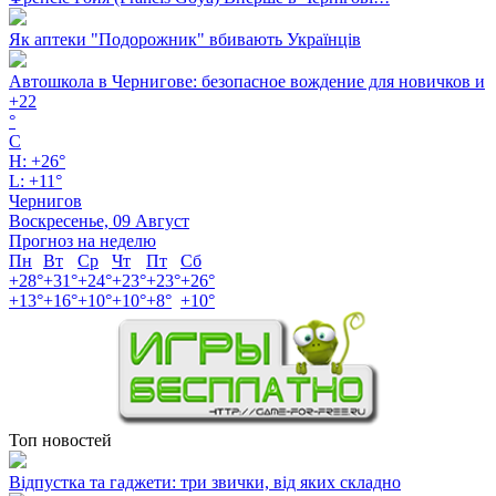
Як аптеки "Подорожник" вбивають Українців
Автошкола в Чернигове: безопасное вождение для новичков и
+
22
°
C
H:
+
26°
L:
+
11°
Чернигов
Воскресенье, 09 Август
Прогноз на неделю
Пн
Вт
Ср
Чт
Пт
Сб
+
28°
+
31°
+
24°
+
23°
+
23°
+
26°
+
13°
+
16°
+
10°
+
10°
+
8°
+
10°
Топ новостей
Відпустка та гаджети: три звички, від яких складно