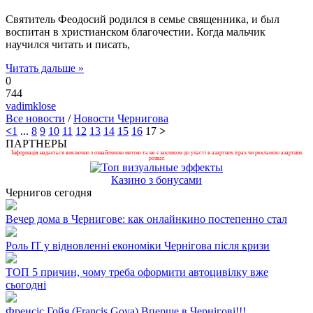
Святитель Феодосий родился в семье священника, и был
воспитан в христианском благочестии. Когда мальчик
научился читать и писать,
Читать дальше »
0
744
vadimklose
Все новости
/
Новости Чернигова
<
1
...
8
9
10
11
12
13
14
15
16
17
>
ПАРТНЕРЫ
Інформація надається виключно з ознайомчою метою та не є закликом до участі в азартних іграх чи рекламою азартних
розваг.
Казино з бонусами
Чернигов сегодня
Вечер дома в Чернигове: как онлайнкино постепенно стал
Роль ІТ у відновленні економіки Чернігова після кризи
ТОП 5 причин, чому треба оформити автоцивілку вже
сьогодні
Френсіс Гойя (Francis Goya) Вперше в Чернігові!!!