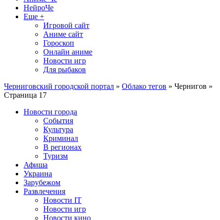
НейроЧе
Еще +
Игровой сайт
Аниме сайт
Гороскоп
Онлайн аниме
Новости игр
Для рыбаков
Черниговский городской портал
»
Облако тегов
» Чернигов »
Страница 17
Новости города
События
Культура
Криминал
В регионах
Туризм
Афиша
Украина
Зарубежом
Развлечения
Новости IT
Новости игр
Новости кино