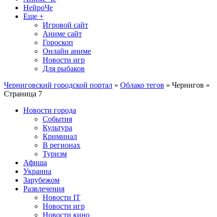
НейроЧе
Еще +
Игровой сайт
Аниме сайт
Гороскоп
Онлайн аниме
Новости игр
Для рыбаков
Черниговский городской портал
»
Облако тегов
» Чернигов »
Страница 7
Новости города
События
Культура
Криминал
В регионах
Туризм
Афиша
Украина
Зарубежом
Развлечения
Новости IT
Новости игр
Новости кино