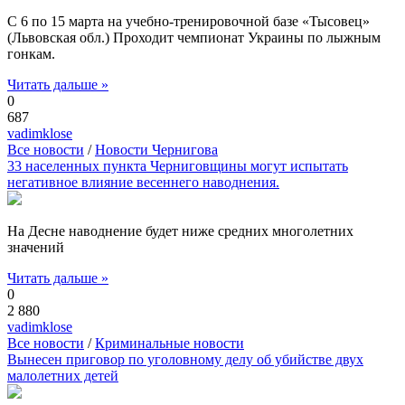
С 6 по 15 марта на учебно-тренировочной базе «Тысовец»
(Львовская обл.) Проходит чемпионат Украины по лыжным
гонкам.
Читать дальше »
0
687
vadimklose
Все новости
/
Новости Чернигова
33 населенных пункта Черниговщины могут испытать
негативное влияние весеннего наводнения.
На Десне наводнение будет ниже средних многолетних
значений
Читать дальше »
0
2 880
vadimklose
Все новости
/
Криминальные новости
Вынесен приговор по уголовному делу об убийстве двух
малолетних детей