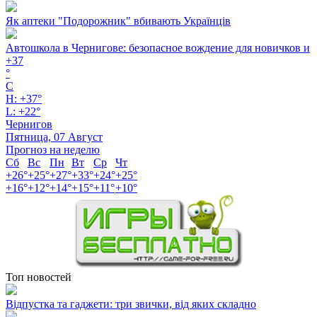
Як аптеки "Подорожник" вбивають Українців
Автошкола в Чернигове: безопасное вождение для новичков и
+
37
°
C
H:
+
37°
L:
+
22°
Чернигов
Пятница, 07 Август
Прогноз на неделю
Сб
Вс
Пн
Вт
Ср
Чт
+
26°
+
25°
+
27°
+
33°
+
24°
+
25°
+
16°
+
12°
+
14°
+
15°
+
11°
+
10°
Топ новостей
Відпустка та гаджети: три звички, від яких складно