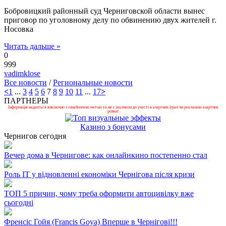
Бобровицкий районный суд Черниговской области вынес
приговор по уголовному делу по обвинению двух жителей г.
Носовка
Читать дальше »
0
999
vadimklose
Все новости
/
Региональные новости
<
1
...
3
4
5
6
7
8
9
10
11
...
17
>
ПАРТНЕРЫ
Інформація надається виключно з ознайомчою метою та не є закликом до участі в азартних іграх чи рекламою азартних
розваг.
Казино з бонусами
Чернигов сегодня
Вечер дома в Чернигове: как онлайнкино постепенно стал
Роль ІТ у відновленні економіки Чернігова після кризи
ТОП 5 причин, чому треба оформити автоцивілку вже
сьогодні
Френсіс Гойя (Francis Goya) Вперше в Чернігові!!!