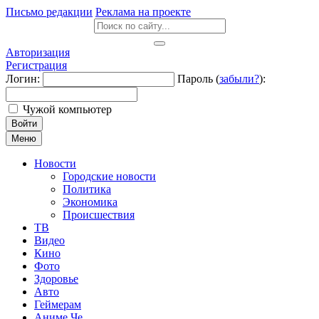
Письмо редакции
Реклама на проекте
Авторизация
Регистрация
Логин:
Пароль (
забыли?
):
Чужой компьютер
Войти
Меню
Новости
Городские новости
Политика
Экономика
Происшествия
ТВ
Видео
Кино
Фото
Здоровье
Авто
Геймерам
Аниме Че