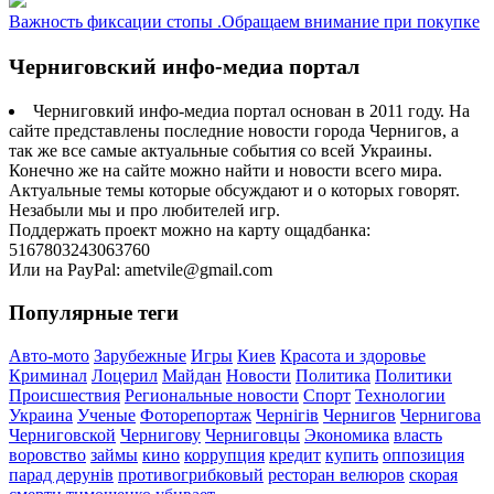
Важность фиксации стопы .Обращаем внимание при покупке
Черниговский инфо-медиа портал
Черниговкий инфо-медиа портал основан в 2011 году. На
сайте представлены последние новости города Чернигов, а
так же все самые актуальные события со всей Украины.
Конечно же на сайте можно найти и новости всего мира.
Актуальные темы которые обсуждают и о которых говорят.
Незабыли мы и про любителей игр.
Поддержать проект можно на карту ощадбанка:
5167803243063760
Или на PayPal: ametvile@gmail.com
Популярные теги
Авто-мото
Зарубежные
Игры
Киев
Красота и здоровье
Криминал
Лоцерил
Майдан
Новости
Политика
Политики
Происшествия
Региональные новости
Спорт
Технологии
Украина
Ученые
Фоторепортаж
Чернігів
Чернигов
Чернигова
Черниговской
Чернигову
Черниговцы
Экономика
власть
воровство
займы
кино
коррупция
кредит
купить
оппозиция
парад дерунів
противогрибковый
ресторан велюров
скорая