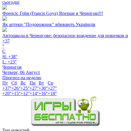
сьогодні
Френсіс Гойя (Francis Goya) Вперше в Чернігові!!!
Як аптеки "Подорожник" вбивають Українців
Автошкола в Чернигове: безопасное вождение для новичков и
+
37
°
C
H:
+
38°
L:
+
23°
Чернигов
Четверг, 06 Август
Прогноз на неделю
Пт
Сб
Вс
Пн
Вт
Ср
+
37°
+
26°
+
25°
+
27°
+
30°
+
27°
+
20°
+
15°
+
12°
+
14°
+
16°
+
18°
Топ новостей