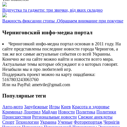
Відпустка та гаджети: три звички, від яких складно
Важность фиксации стопы .Обращаем внимание при покупке
Черниговский инфо-медиа портал
Черниговкий инфо-медиа портал основан в 2011 году. На
сайте представлены последние новости города Чернигов, а
так же все самые актуальные события со всей Украины.
Конечно же на сайте можно найти и новости всего мира.
Актуальные темы которые обсуждают и о которых говорят.
Незабыли мы и про любителей игр.
Поддержать проект можно на карту ощадбанка:
5167803243063760
Или на PayPal: ametvile@gmail.com
Популярные теги
Авто-мото
Зарубежные
Игры
Киев
Красота и здоровье
Криминал
Лоцерил
Майдан
Новости
Политика
Политики
Происшествия
Региональные новости
Свежие анекдоты
Спорт
Технологии
Украина
Ученые
Фоторепортаж
Чернігів