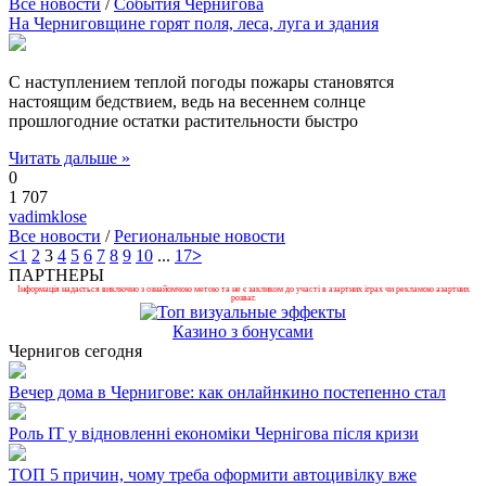
Все новости
/
События Чернигова
На Черниговщине горят поля, леса, луга и здания
С наступлением теплой погоды пожары становятся
настоящим бедствием, ведь на весеннем солнце
прошлогодние остатки растительности быстро
Читать дальше »
0
1 707
vadimklose
Все новости
/
Региональные новости
<
1
2
3
4
5
6
7
8
9
10
...
17
>
ПАРТНЕРЫ
Інформація надається виключно з ознайомчою метою та не є закликом до участі в азартних іграх чи рекламою азартних
розваг.
Казино з бонусами
Чернигов сегодня
Вечер дома в Чернигове: как онлайнкино постепенно стал
Роль ІТ у відновленні економіки Чернігова після кризи
ТОП 5 причин, чому треба оформити автоцивілку вже