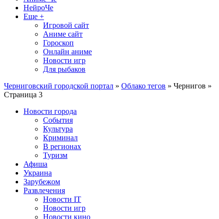
НейроЧе
Еще +
Игровой сайт
Аниме сайт
Гороскоп
Онлайн аниме
Новости игр
Для рыбаков
Черниговский городской портал
»
Облако тегов
» Чернигов »
Страница 3
Новости города
События
Культура
Криминал
В регионах
Туризм
Афиша
Украина
Зарубежом
Развлечения
Новости IT
Новости игр
Новости кино