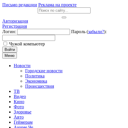
Письмо редакции
Реклама на проекте
Авторизация
Регистрация
Логин:
Пароль (
забыли?
):
Чужой компьютер
Войти
Меню
Новости
Городские новости
Политика
Экономика
Происшествия
ТВ
Видео
Кино
Фото
Здоровье
Авто
Геймерам
Аниме Че