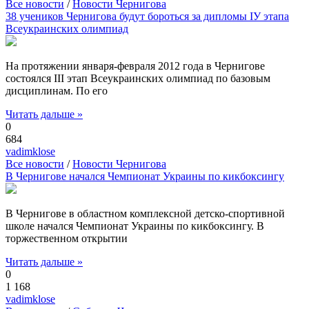
Все новости
/
Новости Чернигова
38 учеников Чернигова будут бороться за дипломы ІУ этапа
Всеукраинских олимпиад
На протяжении января-февраля 2012 года в Чернигове
состоялся III этап Всеукраинских олимпиад по базовым
дисциплинам. По его
Читать дальше »
0
684
vadimklose
Все новости
/
Новости Чернигова
В Чернигове начался Чемпионат Украины по кикбоксингу
В Чернигове в областном комплексной детско-спортивной
школе начался Чемпионат Украины по кикбоксингу. В
торжественном открытии
Читать дальше »
0
1 168
vadimklose