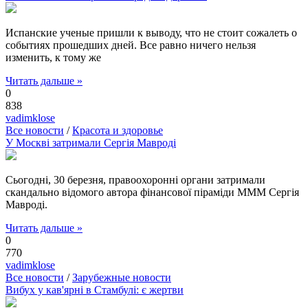
Испанские ученые пришли к выводу, что не стоит сожалеть о
событиях прошедших дней. Все равно ничего нельзя
изменить, к тому же
Читать дальше »
0
838
vadimklose
Все новости
/
Красота и здоровье
У Москві затримали Сергія Мавроді
Сьогодні, 30 березня, правоохоронні органи затримали
скандально відомого автора фінансової піраміди МММ Сергія
Мавроді.
Читать дальше »
0
770
vadimklose
Все новости
/
Зарубежные новости
Вибух у кав'ярні в Стамбулі: є жертви