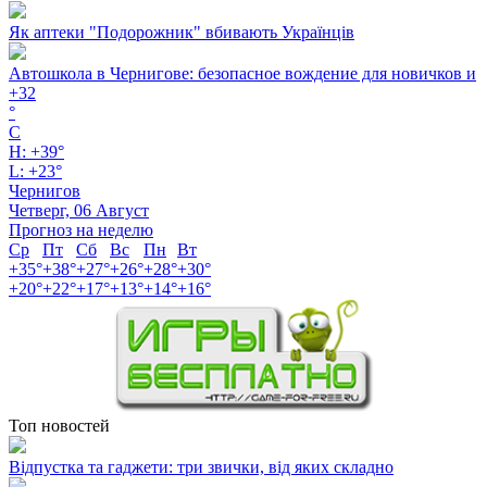
Як аптеки "Подорожник" вбивають Українців
Автошкола в Чернигове: безопасное вождение для новичков и
+
32
°
C
H:
+
39°
L:
+
23°
Чернигов
Четверг, 06 Август
Прогноз на неделю
Ср
Пт
Сб
Вс
Пн
Вт
+
35°
+
38°
+
27°
+
26°
+
28°
+
30°
+
20°
+
22°
+
17°
+
13°
+
14°
+
16°
Топ новостей
Відпустка та гаджети: три звички, від яких складно