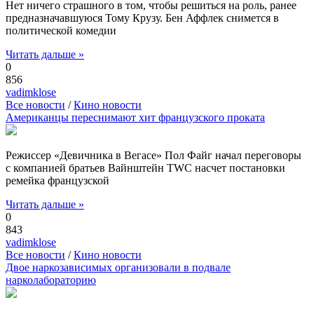
Нет ничего страшного в том, чтобы решиться на роль, ранее
предназначавшуюся Тому Крузу. Бен Аффлек снимется в
политической комедии
Читать дальше »
0
856
vadimklose
Все новости
/
Кино новости
Американцы переснимают хит французского проката
Режиссер «Девичника в Вегасе» Пол Файг начал переговоры
с компанией братьев Вайнштейн TWC насчет постановки
ремейка французской
Читать дальше »
0
843
vadimklose
Все новости
/
Кино новости
Двое наркозависимых организовали в подвале
нарколабораторию