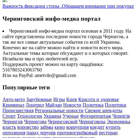
Важность фиксации стопы .Обращаем внимание при покупке
Черниговский инфо-медиа портал
Черниговкий инфо-медиа портал основан в 2011 году. На
сайте представлены последние новости города Чернигов, а
так же все самые актуальные события со всей Украины.
Конечно же на сайте можно найти и новости всего мира.
Актуальные темы которые обсуждают и о которых говорят.
Незабыли мы и про любителей игр.
Поддержать проект можно на карту ощадбанка:
5167803243063760
Или на PayPal: ametvile@gmail.com
Популярные теги
Авто-мото
Зарубежные
Игры
Киев
Красота и здоровье
Криминал
Лоцерил
Майдан
Новости
Политика
Политики
Происшествия
Региональные новости
Свежие анекдоты
Спорт
Технологии
Украина
Ученые
Фоторепортаж
Чернігів
Чернигов
Чернигова
Черниговской
Черниговцы
Экономика
власть
воровство
займы
кино
коррупция
кредит
купить
оппозиция
парад дерунів
противогрибковый
ресторан