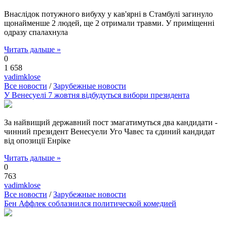
Внаслідок потужного вибуху у кав'ярні в Стамбулі загинуло
щонайменше 2 людей, ще 2 отримали травми. У приміщенні
одразу спалахнула
Читать дальше »
0
1 658
vadimklose
Все новости
/
Зарубежные новости
У Венесуелі 7 жовтня відбудуться вибори президента
За найвищий державний пост змагатимуться два кандидати -
чинний президент Венесуели Уго Чавес та єдиний кандидат
від опозиції Енріке
Читать дальше »
0
763
vadimklose
Все новости
/
Зарубежные новости
Бен Аффлек соблазнился политической комедией