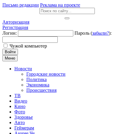
Письмо редакции
Реклама на проекте
Авторизация
Регистрация
Логин:
Пароль (
забыли?
):
Чужой компьютер
Войти
Меню
Новости
Городские новости
Политика
Экономика
Происшествия
ТВ
Видео
Кино
Фото
Здоровье
Авто
Геймерам
Аниме Че