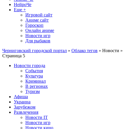
НейроЧе
Еще +
Игровой сайт
Аниме сайт
Гороскоп
Онлайн аниме
Новости игр
Для рыбаков
Черниговский городской портал
»
Облако тегов
» Новости »
Страница 5
Новости города
События
Культура
Криминал
В регионах
Туризм
Афиша
Украина
Зарубежом
Развлечения
Новости IT
Новости игр
Новости кино