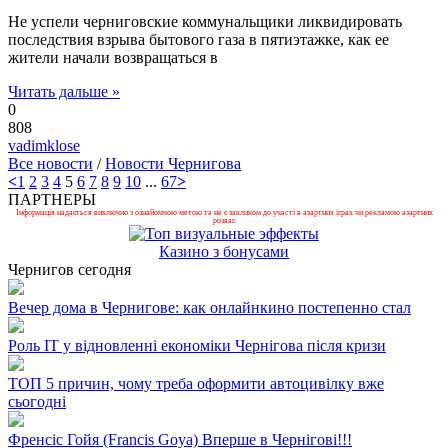
Не успели черниговские коммунальщики ликвидировать
последствия взрыва бытового газа в пятиэтажке, как ее
жители начали возвращаться в
Читать дальше »
0
808
vadimklose
Все новости
/
Новости Чернигова
<
1
2
3
4
5
6
7
8
9
10
...
67
>
ПАРТНЕРЫ
Інформація надається виключно з ознайомчою метою та не є закликом до участі в азартних іграх чи рекламою азартних
розваг.
Казино з бонусами
Чернигов сегодня
Вечер дома в Чернигове: как онлайнкино постепенно стал
Роль ІТ у відновленні економіки Чернігова після кризи
ТОП 5 причин, чому треба оформити автоцивілку вже
сьогодні
Френсіс Гойя (Francis Goya) Вперше в Чернігові!!!