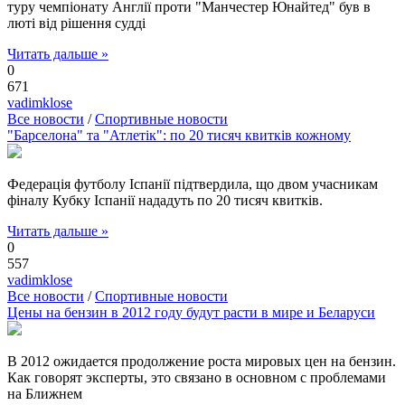
туру чемпіонату Англії проти "Манчестер Юнайтед" був в
люті від рішення судді
Читать дальше »
0
671
vadimklose
Все новости
/
Спортивные новости
"Барселона" та "Атлетік": по 20 тисяч квитків кожному
Федерація футболу Іспанії підтвердила, що двом учасникам
фіналу Кубку Іспанії нададуть по 20 тисяч квитків.
Читать дальше »
0
557
vadimklose
Все новости
/
Спортивные новости
Цены на бензин в 2012 году будут расти в мире и Беларуси
В 2012 ожидается продолжение роста мировых цен на бензин.
Как говорят эксперты, это связано в основном с проблемами
на Ближнем