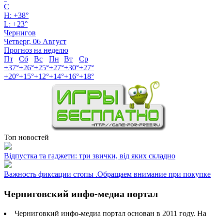
C
H:
+
38°
L:
+
23°
Чернигов
Четверг, 06 Август
Прогноз на неделю
Пт
Сб
Вс
Пн
Вт
Ср
+
37°
+
26°
+
25°
+
27°
+
30°
+
27°
+
20°
+
15°
+
12°
+
14°
+
16°
+
18°
Топ новостей
Відпустка та гаджети: три звички, від яких складно
Важность фиксации стопы .Обращаем внимание при покупке
Черниговский инфо-медиа портал
Черниговкий инфо-медиа портал основан в 2011 году. На