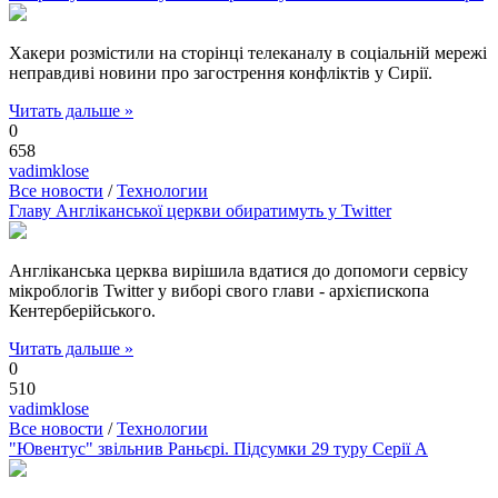
Хакери розмістили на сторінці телеканалу в соціальній мережі
неправдиві новини про загострення конфліктів у Сирії.
Читать дальше »
0
658
vadimklose
Все новости
/
Технологии
Главу Англіканської церкви обиратимуть у Twitter
Англіканська церква вирішила вдатися до допомоги сервісу
мікроблогів Twitter у виборі свого глави - архієпископа
Кентерберійського.
Читать дальше »
0
510
vadimklose
Все новости
/
Технологии
"Ювентус" звільнив Раньєрі. Підсумки 29 туру Серії А