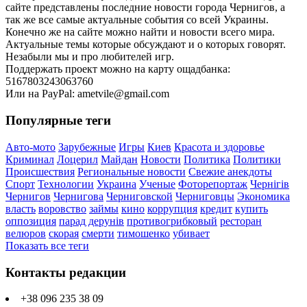
сайте представлены последние новости города Чернигов, а
так же все самые актуальные события со всей Украины.
Конечно же на сайте можно найти и новости всего мира.
Актуальные темы которые обсуждают и о которых говорят.
Незабыли мы и про любителей игр.
Поддержать проект можно на карту ощадбанка:
5167803243063760
Или на PayPal: ametvile@gmail.com
Популярные теги
Авто-мото
Зарубежные
Игры
Киев
Красота и здоровье
Криминал
Лоцерил
Майдан
Новости
Политика
Политики
Происшествия
Региональные новости
Свежие анекдоты
Спорт
Технологии
Украина
Ученые
Фоторепортаж
Чернігів
Чернигов
Чернигова
Черниговской
Черниговцы
Экономика
власть
воровство
займы
кино
коррупция
кредит
купить
оппозиция
парад дерунів
противогрибковый
ресторан
велюров
скорая
смерти
тимошенко
убивает
Показать все теги
Контакты редакции
+38 096 235 38 09