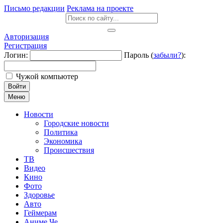
Письмо редакции
Реклама на проекте
Авторизация
Регистрация
Логин:
Пароль (
забыли?
):
Чужой компьютер
Войти
Меню
Новости
Городские новости
Политика
Экономика
Происшествия
ТВ
Видео
Кино
Фото
Здоровье
Авто
Геймерам
Аниме Че