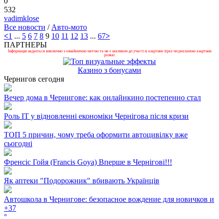
0
532
vadimklose
Все новости
/
Авто-мото
<
1
...
5
6
7
8
9
10
11
12
13
...
67
>
ПАРТНЕРЫ
Інформація надається виключно з ознайомчою метою та не є закликом до участі в азартних іграх чи рекламою азартних
розваг.
Казино з бонусами
Чернигов сегодня
Вечер дома в Чернигове: как онлайнкино постепенно стал
Роль ІТ у відновленні економіки Чернігова після кризи
ТОП 5 причин, чому треба оформити автоцивілку вже
сьогодні
Френсіс Гойя (Francis Goya) Вперше в Чернігові!!!
Як аптеки "Подорожник" вбивають Українців
Автошкола в Чернигове: безопасное вождение для новичков и
+
37
°