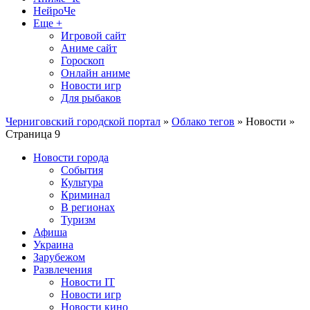
НейроЧе
Еще +
Игровой сайт
Аниме сайт
Гороскоп
Онлайн аниме
Новости игр
Для рыбаков
Черниговский городской портал
»
Облако тегов
» Новости »
Страница 9
Новости города
События
Культура
Криминал
В регионах
Туризм
Афиша
Украина
Зарубежом
Развлечения
Новости IT
Новости игр
Новости кино