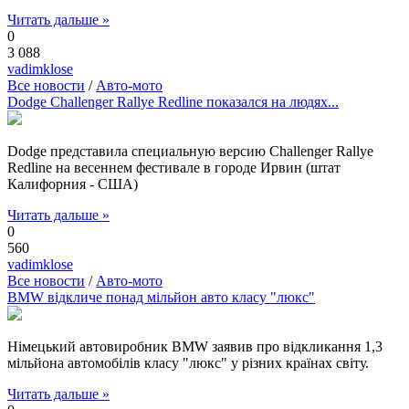
Читать дальше »
0
3 088
vadimklose
Все новости
/
Авто-мото
Dodge Challenger Rallye Redline показался на людях...
Dodge представила специальную версию Challenger Rallye
Redline на весеннем фестивале в городе Ирвин (штат
Калифорния - США)
Читать дальше »
0
560
vadimklose
Все новости
/
Авто-мото
BMW відкличе понад мільйон авто класу "люкс"
Німецький автовиробник BMW заявив про відкликання 1,3
мільйона автомобілів класу "люкс" у різних країнах світу.
Читать дальше »