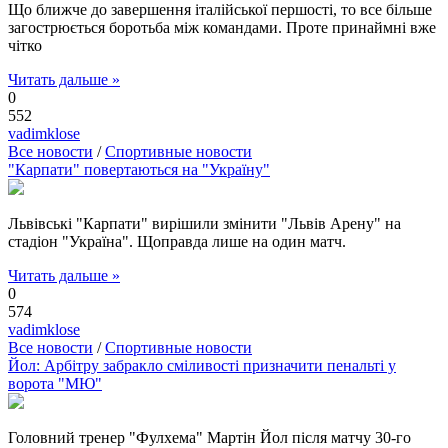
Що ближче до завершення італійської першості, то все більше
загострюється боротьба між командами. Проте принаймні вже
чітко
Читать дальше »
0
552
vadimklose
Все новости
/
Спортивные новости
"Карпати" повертаються на "Україну"
Львівські "Карпати" вирішили змінити "Львів Арену" на
стадіон "Україна". Щоправда лише на один матч.
Читать дальше »
0
574
vadimklose
Все новости
/
Спортивные новости
Йол: Арбітру забракло сміливості призначити пенальті у
ворота "МЮ"
Головний тренер "Фулхема" Мартін Йол після матчу 30-го