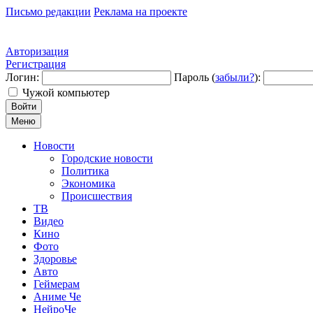
Письмо редакции
Реклама на проекте
Авторизация
Регистрация
Логин:
Пароль (
забыли?
):
Чужой компьютер
Войти
Меню
Новости
Городские новости
Политика
Экономика
Происшествия
ТВ
Видео
Кино
Фото
Здоровье
Авто
Геймерам
Аниме Че
НейроЧе