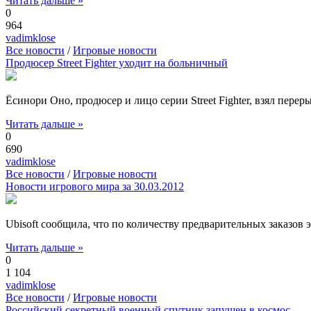
Читать дальше »
0
964
vadimklose
Все новости
/
Игровые новости
Продюсер Street Fighter уходит на больничный
Ёсинори Оно, продюсер и лицо серии Street Fighter, взял пере
Читать дальше »
0
690
vadimklose
Все новости
/
Игровые новости
Новости игрового мира за 30.03.2012
Ubisoft сообщила, что по количеству предварительных заказов 
Читать дальше »
0
1 104
vadimklose
Все новости
/
Игровые новости
Российский секретный военный спутник запущен в космос