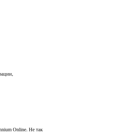
рации,
ium Online. Не так