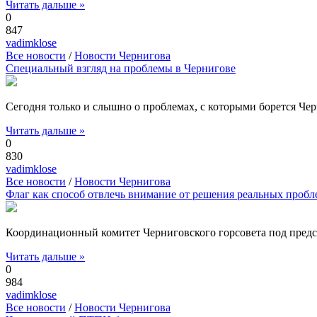
Читать дальше »
0
847
vadimklose
Все новости
/
Новости Чернигова
Специальный взгляд на проблемы в Чернигове
Сегодня только и слышно о проблемах, с которыми борется Чер
Читать дальше »
0
830
vadimklose
Все новости
/
Новости Чернигова
Флаг как способ отвлечь внимание от решения реальных пробл
Координационный комитет Черниговского горсовета под предсе
Читать дальше »
0
984
vadimklose
Все новости
/
Новости Чернигова