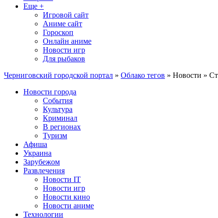
Еще +
Игровой сайт
Аниме сайт
Гороскоп
Онлайн аниме
Новости игр
Для рыбаков
Черниговский городской портал
»
Облако тегов
» Новости » Ст
Новости города
События
Культура
Криминал
В регионах
Туризм
Афиша
Украина
Зарубежом
Развлечения
Новости IT
Новости игр
Новости кино
Новости аниме
Технологии