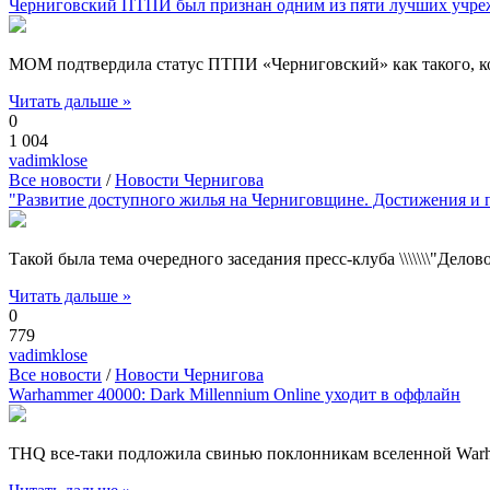
Черниговский ПТПИ был признан одним из пяти лучших учреж
МОМ подтвердила статус ПТПИ «Черниговский» как такого, ко
Читать дальше »
0
1 004
vadimklose
Все новости
/
Новости Чернигова
"Развитие доступного жилья на Черниговщине. Достижения и 
Такой была тема очередного заседания пресс-клуба \\\\\\\"Дело
Читать дальше »
0
779
vadimklose
Все новости
/
Новости Чернигова
Warhammer 40000: Dark Millennium Online уходит в оффлайн
THQ все-таки подложила свинью поклонникам вселенной Warha