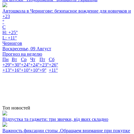
Автошкола в Чернигове: безопасное вождение для новичков и
+
23
°
C
H:
+
25°
L:
+
11°
Чернигов
Воскресенье, 09 Август
Прогноз на неделю
Пн
Вт
Ср
Чт
Пт
Сб
+
29°
+
30°
+
24°
+
24°
+
23°
+
26°
+
13°
+
16°
+
10°
+
10°
+
9°
+
11°
Топ новостей
Відпустка та гаджети: три звички, від яких складно
Важность фиксации стопы .Обращаем внимание при покупке