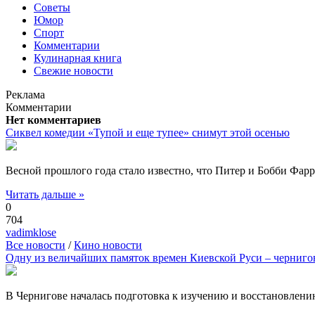
Советы
Юмор
Спорт
Комментарии
Кулинарная книга
Свежие новости
Реклама
Комментарии
Нет комментариев
Сиквел комедии «Тупой и еще тупее» снимут этой осенью
Весной прошлого года стало известно, что Питер и Бобби Фа
Читать дальше »
0
704
vadimklose
Все новости
/
Кино новости
Одну из величайших памяток времен Киевской Руси – черниг
В Чернигове началась подготовка к изучению и восстановлен