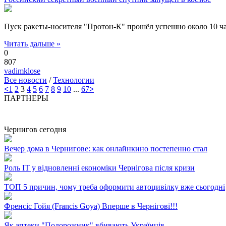
Пуск ракеты-носителя "Протон-К" прошёл успешно около 10 ч
Читать дальше »
0
807
vadimklose
Все новости
/
Технологии
<
1
2
3
4
5
6
7
8
9
10
...
67
>
ПАРТНЕРЫ
Чернигов сегодня
Вечер дома в Чернигове: как онлайнкино постепенно стал
Роль ІТ у відновленні економіки Чернігова після кризи
ТОП 5 причин, чому треба оформити автоцивілку вже сьогодні
Френсіс Гойя (Francis Goya) Вперше в Чернігові!!!
Як аптеки "Подорожник" вбивають Українців