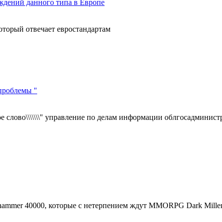
дений данного типа в Европе
торый отвечает евростандартам
проблемы "
вое слово\\\\\\\" управление по делам информации облгосадминист
mmer 40000, которые с нетерпением ждут MMORPG Dark Millenn