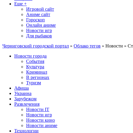
Еще +
Игровой сайт
Аниме сайт
Гороскоп
Онлайн аниме
Новости игр
Для рыбаков
Черниговский городской портал
»
Облако тегов
» Новости » Ст
Новости города
События
Культура
Криминал
В регионах
Туризм
Афиша
Украина
Зарубежом
Развлечения
Новости IT
Новости игр
Новости кино
Новости аниме
Технологии