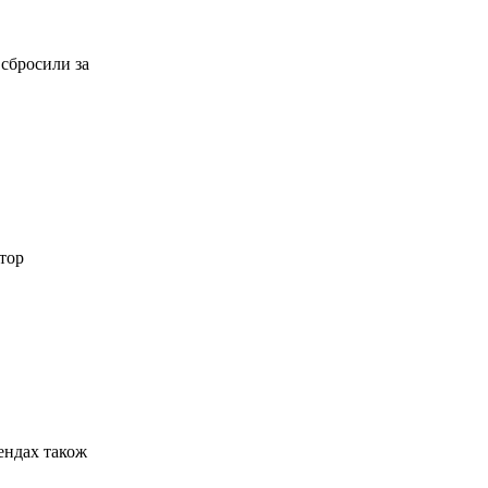
 сбросили за
ктор
ендах також