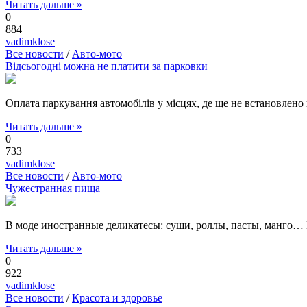
Читать дальше »
0
884
vadimklose
Все новости
/
Авто-мото
Відсьогодні можна не платити за парковки
Оплата паркування автомобілів у місцях, де ще не встановлено
Читать дальше »
0
733
vadimklose
Все новости
/
Авто-мото
Чужестранная пища
В моде иностранные деликатесы: суши, роллы, пасты, манго… В
Читать дальше »
0
922
vadimklose
Все новости
/
Красота и здоровье