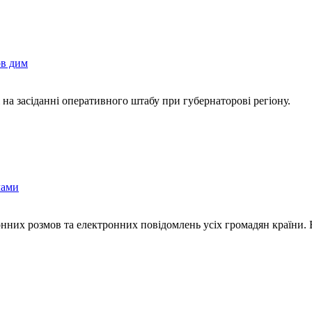
ов дим
а засіданні оперативного штабу при губернаторові регіону.
чами
фонних розмов та електронних повідомлень усіх громадян країни.