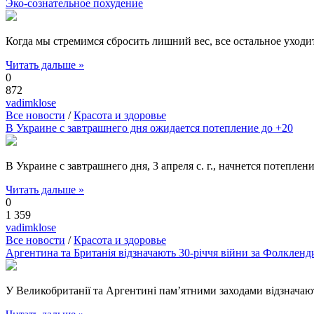
Эко-сознательное похудение
Когда мы стремимся сбросить лишний вес, все остальное уходи
Читать дальше »
0
872
vadimklose
Все новости
/
Красота и здоровье
В Украине с завтрашнего дня ожидается потепление до +20
В Украине с завтрашнего дня, 3 апреля с. г., начнется потепле
Читать дальше »
0
1 359
vadimklose
Все новости
/
Красота и здоровье
Аргентина та Британія відзначають 30-річчя війни за Фолкленд
У Великобританії та Аргентині пам’ятними заходами відзначаю