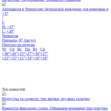
Автошкола в Чернигове: безопасное вождение для новичков и
+
37
°
C
H:
+
37°
L:
+
20°
Чернигов
Пятница, 07 Август
Прогноз на неделю
Чт
Сб
Вс
Пн
Вт
Ср
+
38°
+
26°
+
25°
+
27°
+
30°
+
27°
+
23°
+
15°
+
12°
+
14°
+
16°
+
18°
Топ новостей
Відпустка та гаджети: три звички, від яких складно
Важность фиксации стопы .Обращаем внимание при покупке