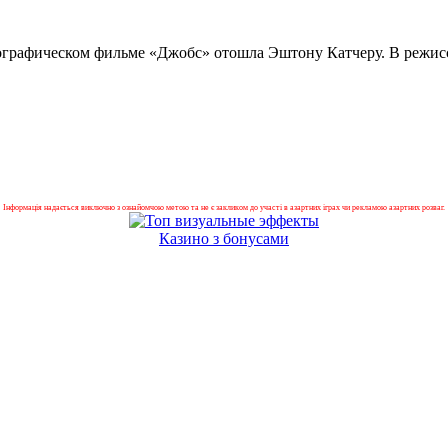
иографическом фильме «Джобс» отошла Эштону Катчеру. В режис
Інформація надається виключно з ознайомчою метою та не є закликом до участі в азартних іграх чи рекламою азартних розваг.
Казино з бонусами