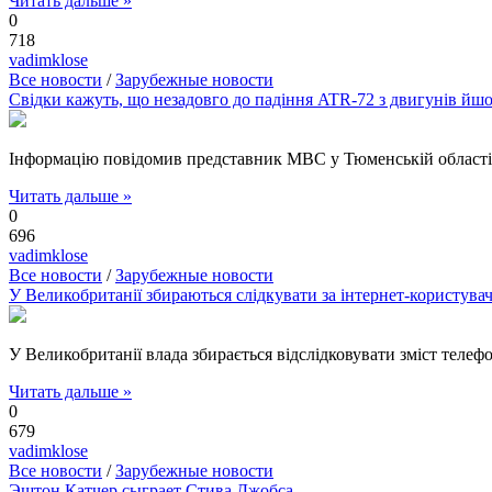
Читать дальше »
0
718
vadimklose
Все новости
/
Зарубежные новости
Свідки кажуть, що незадовго до падіння ATR-72 з двигунів йш
Інформацію повідомив представник МВС у Тюменській області н
Читать дальше »
0
696
vadimklose
Все новости
/
Зарубежные новости
У Великобританії збираються слідкувати за інтернет-користува
У Великобританії влада збирається відслідковувати зміст теле
Читать дальше »
0
679
vadimklose
Все новости
/
Зарубежные новости
Эштон Катчер сыграет Стива Джобса