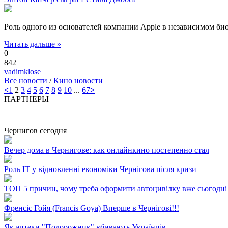
Роль одного из основателей компании Apple в независимом б
Читать дальше »
0
842
vadimklose
Все новости
/
Кино новости
<
1
2
3
4
5
6
7
8
9
10
...
67
>
ПАРТНЕРЫ
Чернигов сегодня
Вечер дома в Чернигове: как онлайнкино постепенно стал
Роль ІТ у відновленні економіки Чернігова після кризи
ТОП 5 причин, чому треба оформити автоцивілку вже сьогодні
Френсіс Гойя (Francis Goya) Вперше в Чернігові!!!
Як аптеки "Подорожник" вбивають Українців