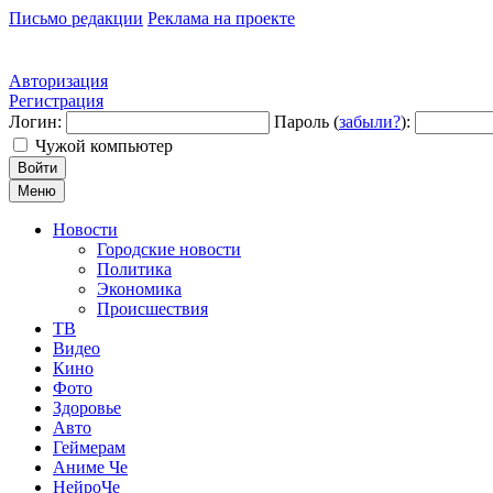
Письмо редакции
Реклама на проекте
Авторизация
Регистрация
Логин:
Пароль (
забыли?
):
Чужой компьютер
Войти
Меню
Новости
Городские новости
Политика
Экономика
Происшествия
ТВ
Видео
Кино
Фото
Здоровье
Авто
Геймерам
Аниме Че
НейроЧе