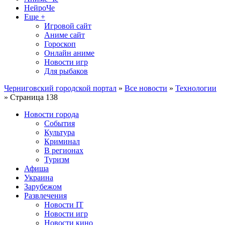
НейроЧе
Еще +
Игровой сайт
Аниме сайт
Гороскоп
Онлайн аниме
Новости игр
Для рыбаков
Черниговский городской портал
»
Все новости
»
Технологии
» Страница 138
Новости города
События
Культура
Криминал
В регионах
Туризм
Афиша
Украина
Зарубежом
Развлечения
Новости IT
Новости игр
Новости кино