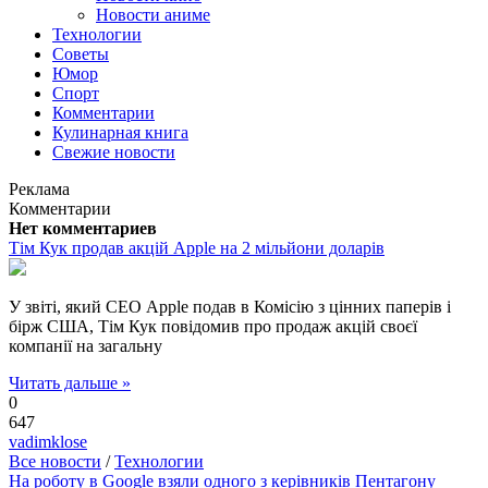
Новости аниме
Технологии
Советы
Юмор
Спорт
Комментарии
Кулинарная книга
Свежие новости
Реклама
Комментарии
Нет комментариев
Тім Кук продав акцій Apple на 2 мільйони доларів
У звіті, який СЕО Apple подав в Комісію з цінних паперів і
бірж США, Тім Кук повідомив про продаж акцій своєї
компанії на загальну
Читать дальше »
0
647
vadimklose
Все новости
/
Технологии
На роботу в Google взяли одного з керівників Пентагону