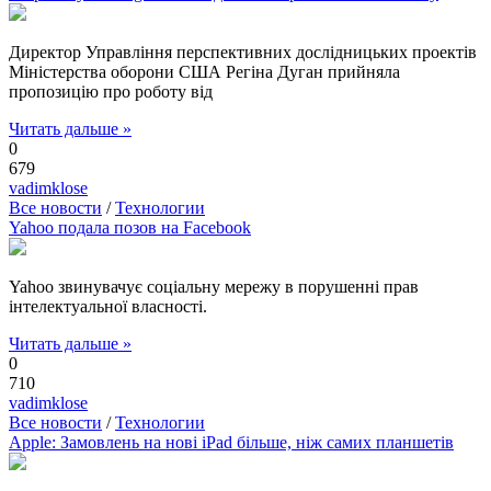
Директор Управління перспективних дослідницьких проектів
Міністерства оборони США Регіна Дуган прийняла
пропозицію про роботу від
Читать дальше »
0
679
vadimklose
Все новости
/
Технологии
Yahoo подала позов на Facebook
Yahoo звинувачує соціальну мережу в порушенні прав
інтелектуальної власності.
Читать дальше »
0
710
vadimklose
Все новости
/
Технологии
Apple: Замовлень на нові iPad більше, ніж самих планшетів