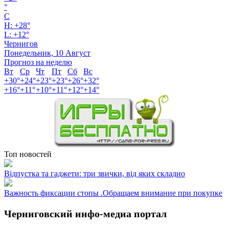
°
C
H:
+
28°
L:
+
12°
Чернигов
Понедельник, 10 Август
Прогноз на неделю
Вт
Ср
Чт
Пт
Сб
Вс
+
30°
+
24°
+
23°
+
23°
+
26°
+
32°
+
16°
+
11°
+
10°
+
11°
+
12°
+
14°
Топ новостей
Відпустка та гаджети: три звички, від яких складно
Важность фиксации стопы .Обращаем внимание при покупке
Черниговский инфо-медиа портал