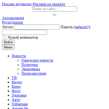
Письмо редакции
Реклама на проекте
Авторизация
Регистрация
Логин:
Пароль (
забыли?
):
Чужой компьютер
Войти
Меню
Новости
Городские новости
Политика
Экономика
Происшествия
ТВ
Видео
Кино
Фото
Здоровье
Авто
Геймерам
Аниме Че