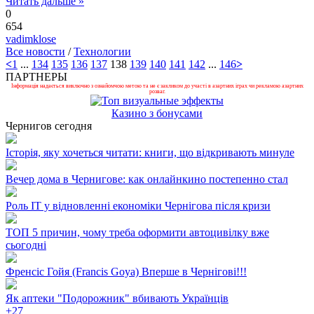
Читать дальше »
0
654
vadimklose
Все новости
/
Технологии
<
1
...
134
135
136
137
138
139
140
141
142
...
146
>
ПАРТНЕРЫ
Інформація надається виключно з ознайомчою метою та не є закликом до участі в азартних іграх чи рекламою азартних
розваг.
Казино з бонусами
Чернигов сегодня
Історія, яку хочеться читати: книги, що відкривають минуле
Вечер дома в Чернигове: как онлайнкино постепенно стал
Роль ІТ у відновленні економіки Чернігова після кризи
ТОП 5 причин, чому треба оформити автоцивілку вже
сьогодні
Френсіс Гойя (Francis Goya) Вперше в Чернігові!!!
Як аптеки "Подорожник" вбивають Українців
+
27