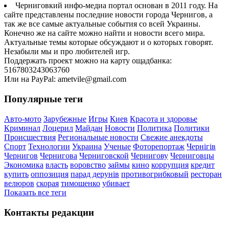
Черниговкий инфо-медиа портал основан в 2011 году. На
сайте представлены последние новости города Чернигов, а
так же все самые актуальные события со всей Украины.
Конечно же на сайте можно найти и новости всего мира.
Актуальные темы которые обсуждают и о которых говорят.
Незабыли мы и про любителей игр.
Поддержать проект можно на карту ощадбанка:
5167803243063760
Или на PayPal: ametvile@gmail.com
Популярные теги
Авто-мото
Зарубежные
Игры
Киев
Красота и здоровье
Криминал
Лоцерил
Майдан
Новости
Политика
Политики
Происшествия
Региональные новости
Свежие анекдоты
Спорт
Технологии
Украина
Ученые
Фоторепортаж
Чернігів
Чернигов
Чернигова
Черниговской
Чернигову
Черниговцы
Экономика
власть
воровство
займы
кино
коррупция
кредит
купить
оппозиция
парад дерунів
противогрибковый
ресторан
велюров
скорая
тимошенко
убивает
Показать все теги
Контакты редакции