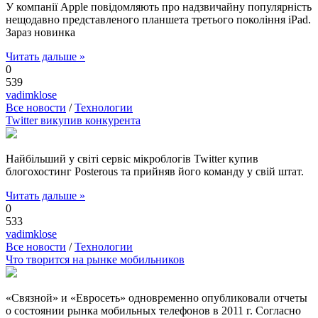
У компанії Apple повідомляють про надзвичайну популярність
нещодавно представленого планшета третього покоління iPad.
Зараз новинка
Читать дальше »
0
539
vadimklose
Все новости
/
Технологии
Twitter викупив конкурента
Найбільший у світі сервіс мікроблогів Twitter купив
блогохостинг Posterous та прийняв його команду у свій штат.
Читать дальше »
0
533
vadimklose
Все новости
/
Технологии
Что творится на рынке мобильников
«Связной» и «Евросеть» одновременно опубликовали отчеты
о состоянии рынка мобильных телефонов в 2011 г. Согласно