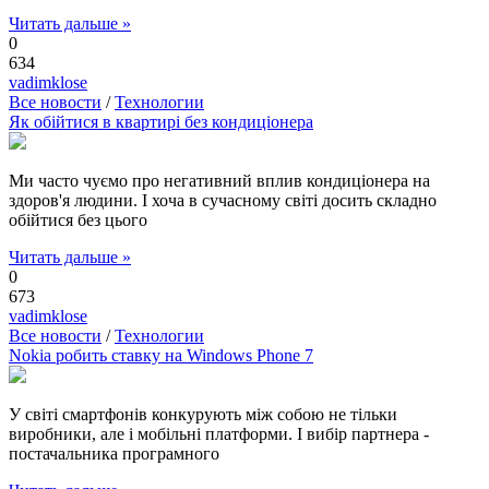
Читать дальше »
0
634
vadimklose
Все новости
/
Технологии
Як обійтися в квартирі без кондиціонера
Ми часто чуємо про негативний вплив кондиціонера на
здоров'я людини. І хоча в сучасному світі досить складно
обійтися без цього
Читать дальше »
0
673
vadimklose
Все новости
/
Технологии
Nokia робить ставку на Windows Phone 7
У світі смартфонів конкурують між собою не тільки
виробники, але і мобільні платформи. І вибір партнера -
постачальника програмного