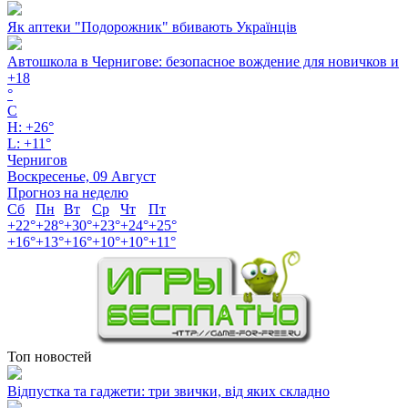
Як аптеки "Подорожник" вбивають Українців
Автошкола в Чернигове: безопасное вождение для новичков и
+
18
°
C
H:
+
26°
L:
+
11°
Чернигов
Воскресенье, 09 Август
Прогноз на неделю
Сб
Пн
Вт
Ср
Чт
Пт
+
22°
+
28°
+
30°
+
23°
+
24°
+
25°
+
16°
+
13°
+
16°
+
10°
+
10°
+
11°
Топ новостей
Відпустка та гаджети: три звички, від яких складно