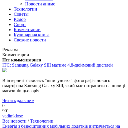
Новости аниме
Технологии
Советы
Юмор
Спорт
Комментарии
Кулинарная книга
Свежие новости
Реклама
Комментарии
Нет комментариев
ITC: Samsung Galaxy SIII матиме 4,8-дюймовий дисплей
В інтернеті з’явилась "шпигунська" фотографія нового
смартфона Samsung Galaxy SIII, який має потрапити на полиці
магазинів цьогоріч.
Читать дальше »
0
901
vadimklose
Все новости
/
Технологии
Енергія з безкоштовних мобільних додатків витрачається на