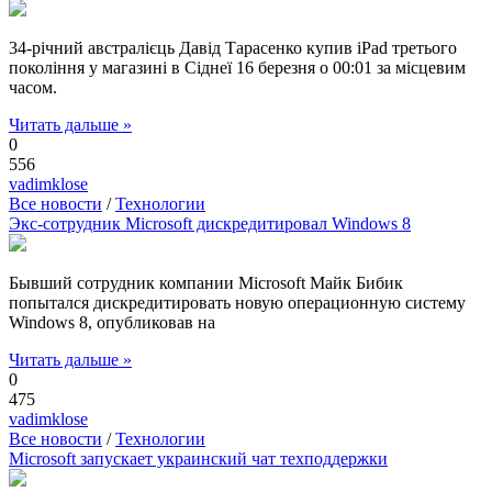
34-річний австралієць Давід Тарасенко купив iPad третього
покоління у магазині в Сіднеї 16 березня о 00:01 за місцевим
часом.
Читать дальше »
0
556
vadimklose
Все новости
/
Технологии
Экс-сотрудник Microsoft дискредитировал Windows 8
Бывший сотрудник компании Microsoft Майк Бибик
попытался дискредитировать новую операционную систему
Windows 8, опубликовав на
Читать дальше »
0
475
vadimklose
Все новости
/
Технологии
Microsoft запускает украинский чат техподдержки