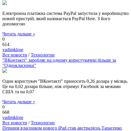
Електронна платіжна система PayPal запустила у виробництво
новий пристрій, який називається PayPal Here. З його
допомогою
Читать дальше »
0
614
vadimklose
Все новости
/
Технологии
"ВКонтакті" заробляє на одному користувачеві більше за
"Однокласники"
Один користувач "ВКонтакті" приносить 0,26 долара у місяць.
Це на 0,02 долара більше, ніж отримує Facebook за межами
США та на 0,07
Читать дальше »
0
668
vadimklose
Все новости
/
Технологии
Першим власником нового iPad став австралієць Тарасенко