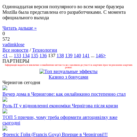
Одиннадцатая версия популярного во всем мире браузера
Mozilla была представлена его разработчиками. С момента
официального выхода
Читать дальше »
0
572
vadimklose
Все новости
/
Технологии
<
1
...
133
134
135
136
137
138
139
140
141
...
146
>
ПАРТНЕРЫ
Інформація надається виключно з ознайомчою метою та не є закликом до участі в азартних іграх чи рекламою азартних
розваг.
Казино з бонусами
Чернигов сегодня
Вечер дома в Чернигове: как онлайнкино постепенно стал
Роль ІТ у відновленні економіки Чернігова після кризи
ТОП 5 причин, чому треба оформити автоцивілку вже
сьогодні
Френсіс Гойя (Francis Goya) Вперше в Чернігові!!!