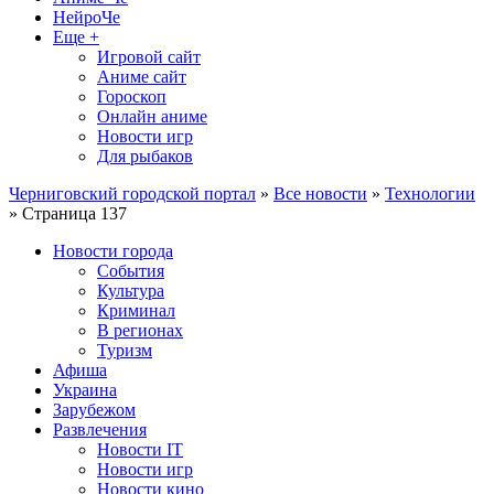
НейроЧе
Еще +
Игровой сайт
Аниме сайт
Гороскоп
Онлайн аниме
Новости игр
Для рыбаков
Черниговский городской портал
»
Все новости
»
Технологии
» Страница 137
Новости города
События
Культура
Криминал
В регионах
Туризм
Афиша
Украина
Зарубежом
Развлечения
Новости IT
Новости игр
Новости кино