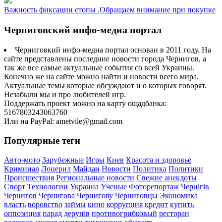
Важность фиксации стопы .Обращаем внимание при покупке
Черниговский инфо-медиа портал
Черниговкий инфо-медиа портал основан в 2011 году. На
сайте представлены последние новости города Чернигов, а
так же все самые актуальные события со всей Украины.
Конечно же на сайте можно найти и новости всего мира.
Актуальные темы которые обсуждают и о которых говорят.
Незабыли мы и про любителей игр.
Поддержать проект можно на карту ощадбанка:
5167803243063760
Или на PayPal: ametvile@gmail.com
Популярные теги
Авто-мото
Зарубежные
Игры
Киев
Красота и здоровье
Криминал
Лоцерил
Майдан
Новости
Политика
Политики
Происшествия
Региональные новости
Свежие анекдоты
Спорт
Технологии
Украина
Ученые
Фоторепортаж
Чернігів
Чернигов
Чернигова
Чернигову
Черниговцы
Экономика
власть
воровство
займы
кино
коррупция
кредит
купить
оппозиция
парад дерунів
противогрибковый
ресторан