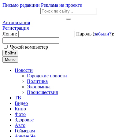
Письмо редакции
Реклама на проекте
Авторизация
Регистрация
Логин:
Пароль (
забыли?
):
Чужой компьютер
Войти
Меню
Новости
Городские новости
Политика
Экономика
Происшествия
ТВ
Видео
Кино
Фото
Здоровье
Авто
Геймерам
Аниме Че