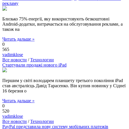
рекламу
Близько 75% енергії, яку використовують безкоштовні
Android-додатки, витрачається на обслуговування реклами, а
також на
Читать дальше »
0
565
vadimklose
Все новости
/
Технологии
Стартували продажі нового iPad
Першим у світі володарем планшету третього покоління iPad
став австралієць Давід Тарасенко. Він купив новинку у Сіднеї
16 березня о
Читать дальше »
0
520
vadimklose
Все новости
/
Технологии
PayPal представила нову систему мобільних платежів