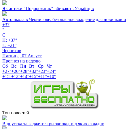
Як аптеки "Подорожник" вбивають Українців
Автошкола в Чернигове: безопасное вождение для новичков и
+
37
°
C
H:
+
37°
L:
+
21°
Чернигов
Пятница, 07 Август
Прогноз на неделю
Сб
Вс
Пн
Вт
Ср
Чт
+
27°
+
26°
+
28°
+
32°
+
23°
+
24°
+
15°
+
12°
+
14°
+
15°
+
11°
+
10°
Топ новостей
Відпустка та гаджети: три звички, від яких складно