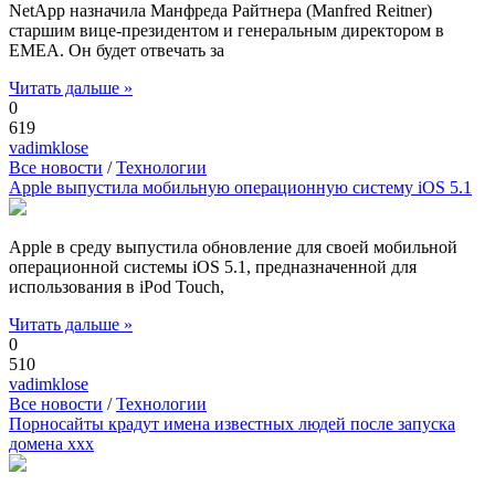
NetApp назначила Манфреда Райтнера (Manfred Reitner)
старшим вице-президентом и генеральным директором в
EMEA. Он будет отвечать за
Читать дальше »
0
619
vadimklose
Все новости
/
Технологии
Apple выпустила мобильную операционную систему iOS 5.1
Apple в среду выпустила обновление для своей мобильной
операционной системы iOS 5.1, предназначенной для
использования в iPod Touch,
Читать дальше »
0
510
vadimklose
Все новости
/
Технологии
Порносайты крадут имена известных людей после запуска
домена xxx