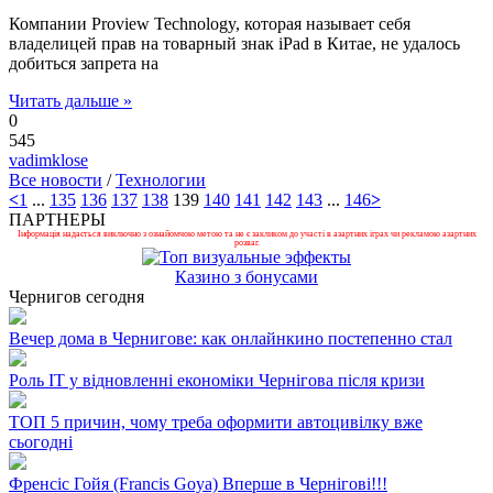
Компании Proview Technology, которая называет себя
владелицей прав на товарный знак iPad в Китае, не удалось
добиться запрета на
Читать дальше »
0
545
vadimklose
Все новости
/
Технологии
<
1
...
135
136
137
138
139
140
141
142
143
...
146
>
ПАРТНЕРЫ
Інформація надається виключно з ознайомчою метою та не є закликом до участі в азартних іграх чи рекламою азартних
розваг.
Казино з бонусами
Чернигов сегодня
Вечер дома в Чернигове: как онлайнкино постепенно стал
Роль ІТ у відновленні економіки Чернігова після кризи
ТОП 5 причин, чому треба оформити автоцивілку вже
сьогодні
Френсіс Гойя (Francis Goya) Вперше в Чернігові!!!