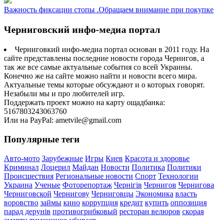
Важность фиксации стопы .Обращаем внимание при покупке
Черниговский инфо-медиа портал
Черниговкий инфо-медиа портал основан в 2011 году. На
сайте представлены последние новости города Чернигов, а
так же все самые актуальные события со всей Украины.
Конечно же на сайте можно найти и новости всего мира.
Актуальные темы которые обсуждают и о которых говорят.
Незабыли мы и про любителей игр.
Поддержать проект можно на карту ощадбанка:
5167803243063760
Или на PayPal: ametvile@gmail.com
Популярные теги
Авто-мото
Зарубежные
Игры
Киев
Красота и здоровье
Криминал
Лоцерил
Майдан
Новости
Политика
Политики
Происшествия
Региональные новости
Спорт
Технологии
Украина
Ученые
Фоторепортаж
Чернігів
Чернигов
Чернигова
Черниговской
Чернигову
Черниговцы
Экономика
власть
воровство
займы
кино
коррупция
кредит
купить
оппозиция
парад дерунів
противогрибковый
ресторан велюров
скорая