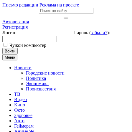
Письмо редакции
Реклама на проекте
Авторизация
Регистрация
Логин:
Пароль (
забыли?
):
Чужой компьютер
Войти
Меню
Новости
Городские новости
Политика
Экономика
Происшествия
ТВ
Видео
Кино
Фото
Здоровье
Авто
Геймерам
Аниме Че