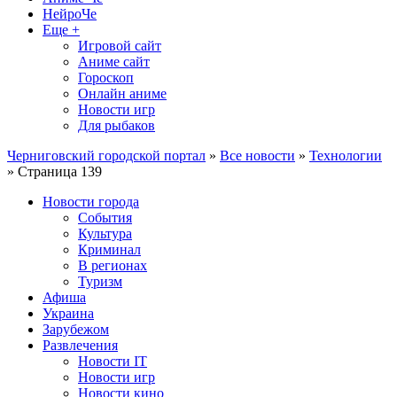
НейроЧе
Еще +
Игровой сайт
Аниме сайт
Гороскоп
Онлайн аниме
Новости игр
Для рыбаков
Черниговский городской портал
»
Все новости
»
Технологии
» Страница 139
Новости города
События
Культура
Криминал
В регионах
Туризм
Афиша
Украина
Зарубежом
Развлечения
Новости IT
Новости игр
Новости кино