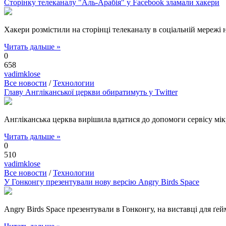
Сторінку телеканалу "Аль-Арабія" у Facebook зламали хакери
Хакери розмістили на сторінці телеканалу в соціальній мережі 
Читать дальше »
0
658
vadimklose
Все новости
/
Технологии
Главу Англіканської церкви обиратимуть у Twitter
Англіканська церква вирішила вдатися до допомоги сервісу мікр
Читать дальше »
0
510
vadimklose
Все новости
/
Технологии
У Гонконгу презентували нову версію Angry Birds Space
Angry Birds Space презентували в Гонконгу, на виставці для ґей