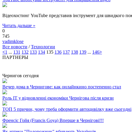
Відеохостинг YouTube представив інструмент для швидкого покр
Читать дальше »
0
745
vadimklose
Все новости
/
Технологии
<
1
...
131
132
133
134
135
136
137
138
139
...
146
>
ПАРТНЕРЫ
Чернигов сегодня
Вечер дома в Чернигове: как онлайнкино постепенно стал
Роль ІТ у відновленні економіки Чернігова після кризи
ТОП 5 причин, чому треба оформити автоцивілку вже сьогодні
Френсіс Гойя (Francis Goya) Вперше в Чернігові!!!
Як аптеки "Подорожник" вбивають Українців