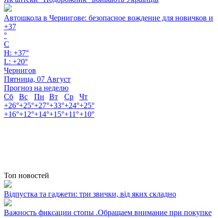
Автошкола в Чернигове: безопасное вождение для новичков и
+
37
°
C
H:
+
37°
L:
+
20°
Чернигов
Пятница, 07 Август
Прогноз на неделю
Сб
Вс
Пн
Вт
Ср
Чт
+
26°
+
25°
+
27°
+
33°
+
24°
+
25°
+
16°
+
12°
+
14°
+
15°
+
11°
+
10°
Топ новостей
Відпустка та гаджети: три звички, від яких складно
Важность фиксации стопы .Обращаем внимание при покупке