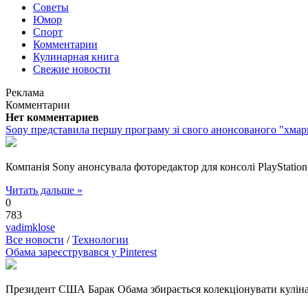
Советы
Юмор
Спорт
Комментарии
Кулинарная книга
Свежие новости
Реклама
Комментарии
Нет комментариев
Sony представила першу програму зі свого анонсованого "хмар
Компанія Sony анонсувала фоторедактор для консолі PlayStation
Читать дальше »
0
783
vadimklose
Все новости
/
Технологии
Обама зареєструвався у Pinterest
Президент США Барак Обама збирається колекціонувати кулінарні