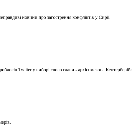
неправдиві новини про загострення конфліктів у Сирії.
облогів Twitter у виборі свого глави - архієпископа Кентерберій
мерів.