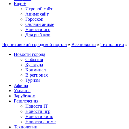
Еще +
Игровой сайт
Аниме сайт
Гороскоп
Онлайн аниме
Новости игр
Для рыбаков
Черниговский городской портал
»
Все новости
»
Технологии
» 
Новости города
События
Культура
Криминал
В регионах
Туризм
Афиша
Украина
Зарубежом
Развлечения
Новости IT
Новости игр
Новости кино
Новости аниме
Технологии