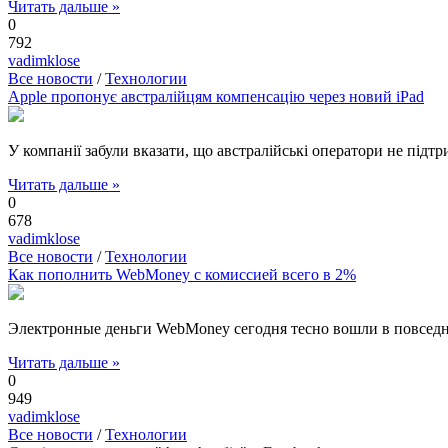
Читать дальше »
0
792
vadimklose
Все новости
/
Технологии
Apple пропонує австралійцям компенсацію через новий iPad
У компанії забули вказати, що австралійські оператори не підт
Читать дальше »
0
678
vadimklose
Все новости
/
Технологии
Как пополнить WebMoney с комиссией всего в 2%
Электронные деньги WebMoney сегодня тесно вошли в повседн
Читать дальше »
0
949
vadimklose
Все новости
/
Технологии