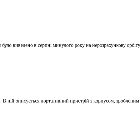
уло виведено в серпні минулого року на нерозрахункову орбіту,
. В ній описується портативний пристрій з корпусом, зробленим 