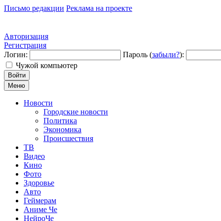
Письмо редакции
Реклама на проекте
Авторизация
Регистрация
Логин:
Пароль (
забыли?
):
Чужой компьютер
Войти
Меню
Новости
Городские новости
Политика
Экономика
Происшествия
ТВ
Видео
Кино
Фото
Здоровье
Авто
Геймерам
Аниме Че
НейроЧе