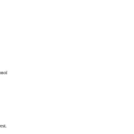
ової
est.