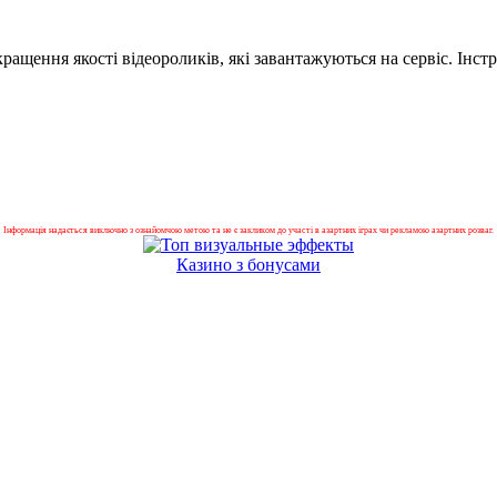
ащення якості відеороликів, які завантажуються на сервіс. Інст
Інформація надається виключно з ознайомчою метою та не є закликом до участі в азартних іграх чи рекламою азартних розваг.
Казино з бонусами