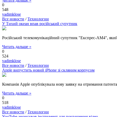
Читать дальше »
0
548
vadimklose
Все новости
/
Технологии
У Тихий океан впав російський супутник
Російський телекомунікаційний супутник "Експрес-АМ4", який б
Читать дальше »
0
524
vadimklose
Все новости
/
Технологии
Apple випустить новий iPhone зі скляним корпусом
Компанія Apple опублікувала нову заявку на отримання патента
Читать дальше »
0
518
vadimklose
Все новости
/
Технологии
YouTube анонсував інструмент для покращення відео