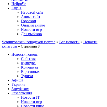
НейроЧе
Еще +
Игровой сайт
Аниме сайт
Гороскоп
Онлайн аниме
Новости игр
Для рыбаков
Черниговский городской портал
»
Все новости
»
Новости
культуры
» Страница 8
Новости города
События
Культура
Криминал
В регионах
Туризм
Афиша
Украина
Зарубежом
Развлечения
Новости IT
Новости игр
Новости кино