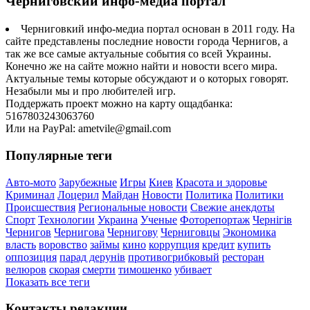
Черниговский инфо-медиа портал
Черниговкий инфо-медиа портал основан в 2011 году. На
сайте представлены последние новости города Чернигов, а
так же все самые актуальные события со всей Украины.
Конечно же на сайте можно найти и новости всего мира.
Актуальные темы которые обсуждают и о которых говорят.
Незабыли мы и про любителей игр.
Поддержать проект можно на карту ощадбанка:
5167803243063760
Или на PayPal: ametvile@gmail.com
Популярные теги
Авто-мото
Зарубежные
Игры
Киев
Красота и здоровье
Криминал
Лоцерил
Майдан
Новости
Политика
Политики
Происшествия
Региональные новости
Свежие анекдоты
Спорт
Технологии
Украина
Ученые
Фоторепортаж
Чернігів
Чернигов
Чернигова
Чернигову
Черниговцы
Экономика
власть
воровство
займы
кино
коррупция
кредит
купить
оппозиция
парад дерунів
противогрибковый
ресторан
велюров
скорая
смерти
тимошенко
убивает
Показать все теги
Контакты редакции