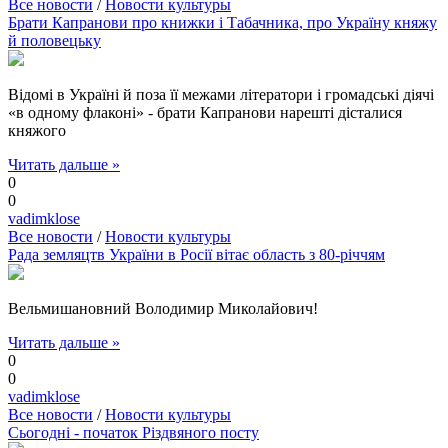
Все новости
/
Новости культуры
Брати Капранови про книжки і Табачника, про Україну княжу
й половецьку
Відомі в Україні й поза її межами літератори і громадські діячі
«в одному флаконі» - брати Капранови нарешті дісталися
княжого
Читать дальше »
0
0
vadimklose
Все новости
/
Новости культуры
Рада земляцтв України в Росії вітає область з 80-річчям
Вельмишановний Володимир Миколайович!
Читать дальше »
0
0
vadimklose
Все новости
/
Новости культуры
Сьогодні - початок Різдвяного посту