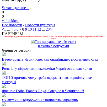
Читать дальше »
0
0
vadimklose
Все новости
/
Новости культуры
<
1
...
4
5
6
7
8
9
10
11
12
...
20
>
ПАРТНЕРЫ
Інформація надається виключно з ознайомчою метою та не є закликом до участі в азартних іграх чи рекламою азартних
розваг.
Казино з бонусами
Чернигов сегодня
Вечер дома в Чернигове: как онлайнкино постепенно стал
Роль ІТ у відновленні економіки Чернігова після кризи
ТОП 5 причин, чому треба оформити автоцивілку вже
сьогодні
Френсіс Гойя (Francis Goya) Вперше в Чернігові!!!
Як аптеки "Подорожник" вбивають Українців