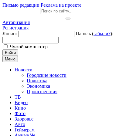
Письмо редакции
Реклама на проекте
Авторизация
Регистрация
Логин:
Пароль (
забыли?
):
Чужой компьютер
Войти
Меню
Новости
Городские новости
Политика
Экономика
Происшествия
ТВ
Видео
Кино
Фото
Здоровье
Авто
Геймерам
Аниме Че