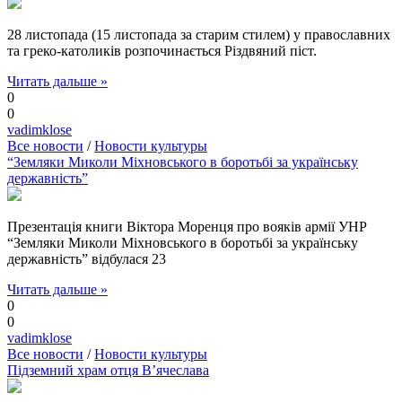
28 листопада (15 листопада за старим стилем) у православних
та греко-католиків розпочинається Різдвяний піст.
Читать дальше »
0
0
vadimklose
Все новости
/
Новости культуры
“Земляки Миколи Міхновського в боротьбі за українську
державність”
Презентація книги Віктора Моренця про вояків армії УНР
“Земляки Миколи Міхновського в боротьбі за українську
державність” відбулася 23
Читать дальше »
0
0
vadimklose
Все новости
/
Новости культуры
Підземний храм отця В’ячеслава