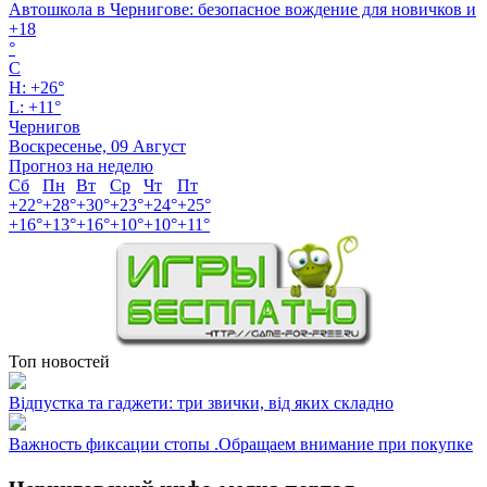
Автошкола в Чернигове: безопасное вождение для новичков и
+
18
°
C
H:
+
26°
L:
+
11°
Чернигов
Воскресенье, 09 Август
Прогноз на неделю
Сб
Пн
Вт
Ср
Чт
Пт
+
22°
+
28°
+
30°
+
23°
+
24°
+
25°
+
16°
+
13°
+
16°
+
10°
+
10°
+
11°
Топ новостей
Відпустка та гаджети: три звички, від яких складно
Важность фиксации стопы .Обращаем внимание при покупке