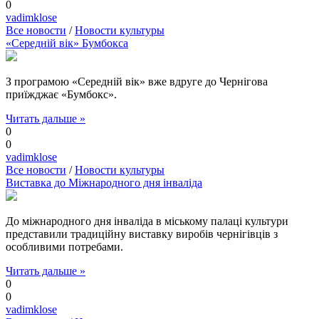
0
vadimklose
Все новости
/
Новости культуры
«Середній вік» Бумбокса
З програмою «Середній вік» вже вдруге до Чернігова
приїжджає «Бумбокс».
Читать дальше »
0
0
vadimklose
Все новости
/
Новости культуры
Виставка до Міжнародного дня інваліда
До міжнародного дня інваліда в міському палаці культури
представили традиційну виставку виробів чернігівців з
особливими потребами.
Читать дальше »
0
0
vadimklose