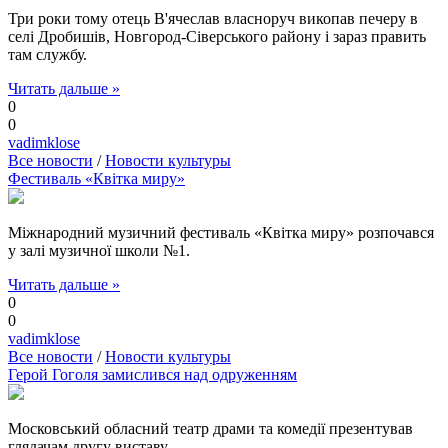
Три роки тому отець В'ячеслав власноруч викопав печеру в
селі Дробишів, Новгород-Сіверського району і зараз править
там службу.
Читать дальше »
0
0
vadimklose
Все новости
/
Новости культуры
Фестиваль «Квітка миру»
Міжнародний музичний фестиваль «Квітка миру» розпочався
у залі музичної школи №1.
Читать дальше »
0
0
vadimklose
Все новости
/
Новости культуры
Герой Гоголя замислився над одруженням
Московський обласний театр драми та комедії презентував
глядачам другу виставу –