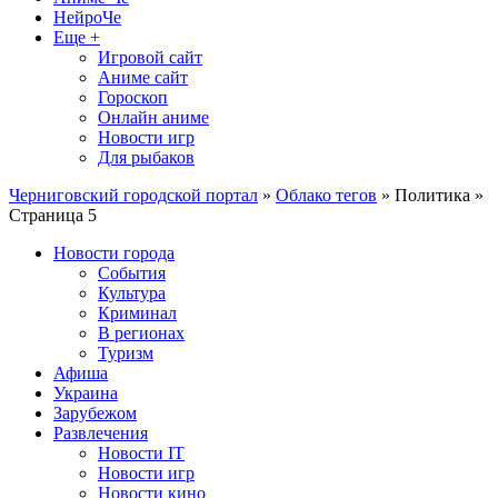
НейроЧе
Еще +
Игровой сайт
Аниме сайт
Гороскоп
Онлайн аниме
Новости игр
Для рыбаков
Черниговский городской портал
»
Облако тегов
» Политика »
Страница 5
Новости города
События
Культура
Криминал
В регионах
Туризм
Афиша
Украина
Зарубежом
Развлечения
Новости IT
Новости игр
Новости кино