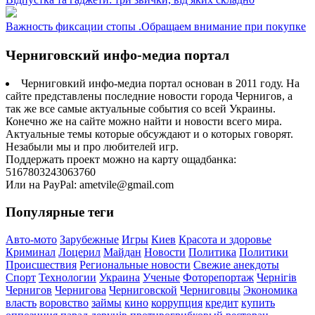
Важность фиксации стопы .Обращаем внимание при покупке
Черниговский инфо-медиа портал
Черниговкий инфо-медиа портал основан в 2011 году. На
сайте представлены последние новости города Чернигов, а
так же все самые актуальные события со всей Украины.
Конечно же на сайте можно найти и новости всего мира.
Актуальные темы которые обсуждают и о которых говорят.
Незабыли мы и про любителей игр.
Поддержать проект можно на карту ощадбанка:
5167803243063760
Или на PayPal: ametvile@gmail.com
Популярные теги
Авто-мото
Зарубежные
Игры
Киев
Красота и здоровье
Криминал
Лоцерил
Майдан
Новости
Политика
Политики
Происшествия
Региональные новости
Свежие анекдоты
Спорт
Технологии
Украина
Ученые
Фоторепортаж
Чернігів
Чернигов
Чернигова
Черниговской
Черниговцы
Экономика
власть
воровство
займы
кино
коррупция
кредит
купить