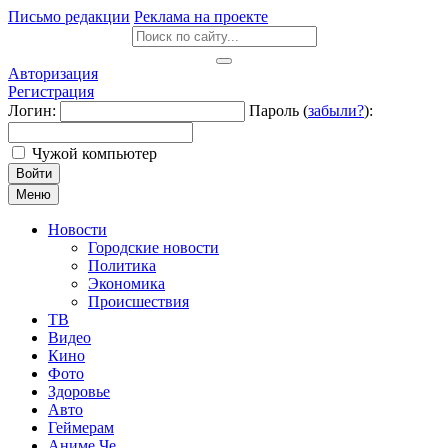
Письмо редакции
Реклама на проекте
Авторизация
Регистрация
Логин:
Пароль (
забыли?
):
Чужой компьютер
Войти
Меню
Новости
Городские новости
Политика
Экономика
Происшествия
ТВ
Видео
Кино
Фото
Здоровье
Авто
Геймерам
Аниме Че