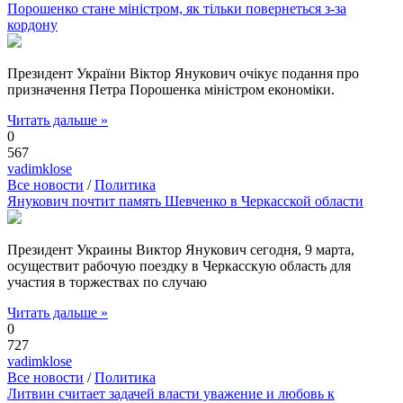
Порошенко стане міністром, як тільки повернеться з-за
кордону
Президент України Віктор Янукович очікує подання про
призначення Петра Порошенка міністром економіки.
Читать дальше »
0
567
vadimklose
Все новости
/
Политика
Янукович почтит память Шевченко в Черкасской области
Президент Украины Виктор Янукович сегодня, 9 марта,
осуществит рабочую поездку в Черкасскую область для
участия в торжествах по случаю
Читать дальше »
0
727
vadimklose
Все новости
/
Политика
Литвин считает задачей власти уважение и любовь к