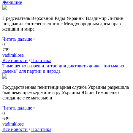
Женщине
Председатель Верховной Рады Украины Владимир Литвин
поздравил соотечественниц с Международным днем прав
женщин и мира.
Читать дальше »
0
799
vadimklose
Все новости
/
Политика
Тимошенко разрешили три дня диктовать дочке "письма из
далека" для партии и народа
Государственная пенитенциарная служба Украины разрешила
бывшему премьер-министру Украины Юлии Тимошенко
свидание с ее матерью и
Читать дальше »
0
639
vadimklose
Все новости
/
Политика