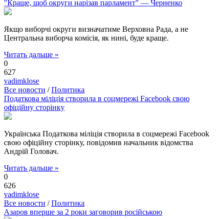
"Краще, щоб округи нарізав парламент" — Черненко
Якщо виборчі округи визначатиме Верховна Рада, а не
Центральна виборча комісія, як нині, буде краще.
Читать дальше »
0
627
vadimklose
Все новости
/
Политика
Податкова міліція створила в соцмережі Facebook свою
офіційну сторінку
Українська Податкова міліція створила в соцмережі Facebook
свою офіційну сторінку, повідомив начальник відомства
Андрій Головач.
Читать дальше »
0
626
vadimklose
Все новости
/
Политика
Азаров вперше за 2 роки заговорив російською