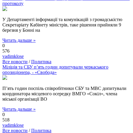
протоколу
У Департаменті інформації та комунікацій з громадськістю
Секретаріату Кабінету міністрів, таке рішення прийняли 9
березня у Бонні на
Читать дальше »
0
576
vadimklose
Все новости
/
Политика
Міліція та СБУ п’ять годин допитували черкаського
опозиціонера, - «Свобода»
П’ять годин поспіль співробітники СБУ та МВС допитували
координатора місцевого осередку ВМГО «Сокіл», члена
міської організації ВО
Читать дальше »
0
518
vadimklose
Все новости
/
Политика