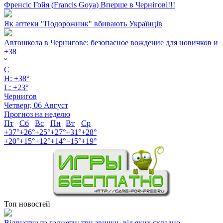
Френсіс Гойя (Francis Goya) Вперше в Чернігові!!!
Як аптеки "Подорожник" вбивають Українців
Автошкола в Чернигове: безопасное вождение для новичков и
+
38
°
C
H:
+
38°
L:
+
23°
Чернигов
Четверг, 06 Август
Прогноз на неделю
Пт
Сб
Вс
Пн
Вт
Ср
+
37°
+
26°
+
25°
+
27°
+
31°
+
28°
+
20°
+
15°
+
12°
+
14°
+
15°
+
19°
Топ новостей
Відпустка та гаджети: три звички, від яких складно