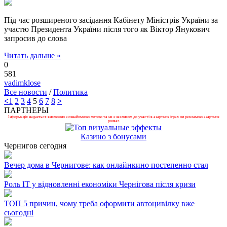
Під час розширеного засідання Кабінету Міністрів України за
участю Президента України після того як Віктор Янукович
запросив до слова
Читать дальше »
0
581
vadimklose
Все новости
/
Политика
<
1
2
3
4
5
6
7
8
>
ПАРТНЕРЫ
Інформація надається виключно з ознайомчою метою та не є закликом до участі в азартних іграх чи рекламою азартних
розваг.
Казино з бонусами
Чернигов сегодня
Вечер дома в Чернигове: как онлайнкино постепенно стал
Роль ІТ у відновленні економіки Чернігова після кризи
ТОП 5 причин, чому треба оформити автоцивілку вже
сьогодні