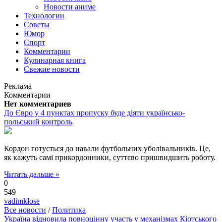
Новости аниме
Технологии
Советы
Юмор
Спорт
Комментарии
Кулинарная книга
Свежие новости
Реклама
Комментарии
Нет комментариев
До Євро у 4 пунктах пропуску буде діяти українсько-
польський контроль
Кордон готується до навали футбольних уболівальників. Це,
як кажуть самі прикордонники, суттєво пришвидшить роботу.
Читать дальше »
0
549
vadimklose
Все новости
/
Политика
Україна відновила повноцінну участь у механізмах Кіотського