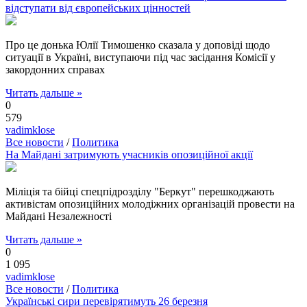
відступати від європейських цінностей
Про це донька Юлії Тимошенко сказала у доповіді щодо
ситуації в Україні, виступаючи під час засідання Комісії у
закордонних справах
Читать дальше »
0
579
vadimklose
Все новости
/
Политика
На Майдані затримують учасників опозиційної акції
Міліція та бійці спецпідрозділу "Беркут" перешкоджають
активістам опозиційних молодіжних організацій провести на
Майдані Незалежності
Читать дальше »
0
1 095
vadimklose
Все новости
/
Политика
Українські сири перевірятимуть 26 березня