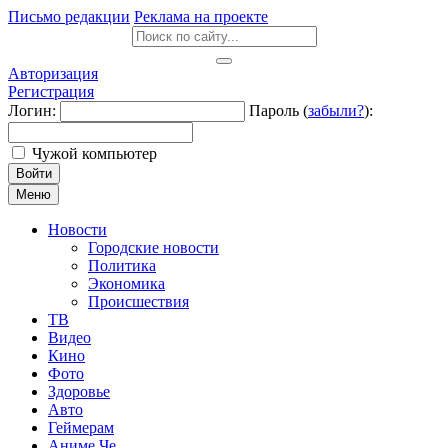
Письмо редакции
Реклама на проекте
Авторизация
Регистрация
Логин:
Пароль (
забыли?
):
Чужой компьютер
Войти
Меню
Новости
Городские новости
Политика
Экономика
Происшествия
ТВ
Видео
Кино
Фото
Здоровье
Авто
Геймерам
Аниме Че