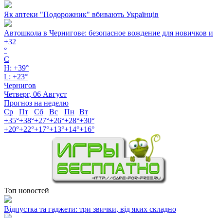
Як аптеки "Подорожник" вбивають Українців
Автошкола в Чернигове: безопасное вождение для новичков и
+
32
°
C
H:
+
39°
L:
+
23°
Чернигов
Четверг, 06 Август
Прогноз на неделю
Ср
Пт
Сб
Вс
Пн
Вт
+
35°
+
38°
+
27°
+
26°
+
28°
+
30°
+
20°
+
22°
+
17°
+
13°
+
14°
+
16°
Топ новостей
Відпустка та гаджети: три звички, від яких складно