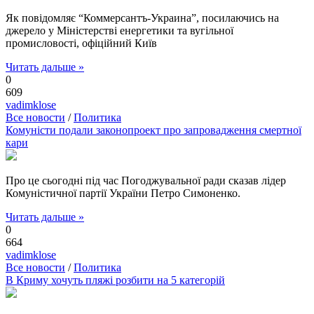
Як повідомляє “Коммерсантъ-Украина”, посилаючись на
джерело у Міністерстві енергетики та вугільної
промисловості, офіційний Київ
Читать дальше »
0
609
vadimklose
Все новости
/
Политика
Комуністи подали законопроект про запровадження смертної
кари
Про це сьогодні під час Погоджувальної ради сказав лідер
Комуністичної партії України Петро Симоненко.
Читать дальше »
0
664
vadimklose
Все новости
/
Политика
В Криму хочуть пляжі розбити на 5 категорій