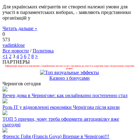
Для українських емігрантів не створені належні умови для
участі в парламентських виборах, - заявляють представники
організацій у
Читать дальше »
0
573
vadimklose
Все новости
/
Политика
<
1
2
3
4
5
6
7
8
>
ПАРТНЕРЫ
Інформація надається виключно з ознайомчою метою та не є закликом до участі в азартних іграх чи рекламою азартних
розваг.
Казино з бонусами
Чернигов сегодня
Вечер дома в Чернигове: как онлайнкино постепенно стал
Роль ІТ у відновленні економіки Чернігова після кризи
ТОП 5 причин, чому треба оформити автоцивілку вже
сьогодні
Френсіс Гойя (Francis Goya) Вперше в Чернігові!!!