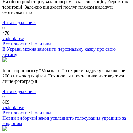
На півострові стартувала програма з класифікації узбережних
територій. Залежно від якості послуг пляжам видадуть
сертифікати та
Читать дальше »
0
478
vadimklose
Все новости
/
Политика
В Україні можна замовити персональну казку про свою
дитину
Ініціатор проекту "Моя казка" за 3 роки надрукувала більше
200 книжок для дітей. Технологія проста: використовується
лише фотографія
Читать дальше »
0
869
vadimklose
Все новости
/
Политика
Новий виборчий закон ускладнить голосування українців за
кордоном