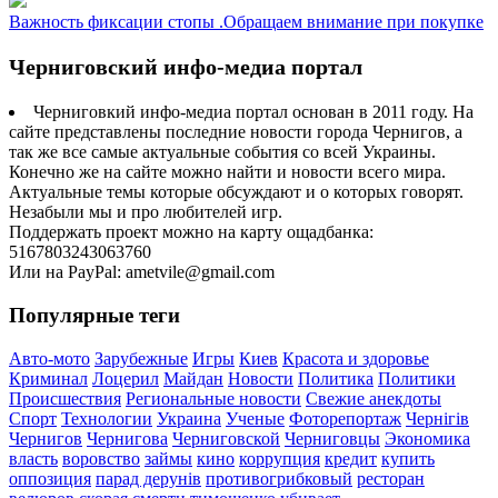
Важность фиксации стопы .Обращаем внимание при покупке
Черниговский инфо-медиа портал
Черниговкий инфо-медиа портал основан в 2011 году. На
сайте представлены последние новости города Чернигов, а
так же все самые актуальные события со всей Украины.
Конечно же на сайте можно найти и новости всего мира.
Актуальные темы которые обсуждают и о которых говорят.
Незабыли мы и про любителей игр.
Поддержать проект можно на карту ощадбанка:
5167803243063760
Или на PayPal: ametvile@gmail.com
Популярные теги
Авто-мото
Зарубежные
Игры
Киев
Красота и здоровье
Криминал
Лоцерил
Майдан
Новости
Политика
Политики
Происшествия
Региональные новости
Свежие анекдоты
Спорт
Технологии
Украина
Ученые
Фоторепортаж
Чернігів
Чернигов
Чернигова
Черниговской
Черниговцы
Экономика
власть
воровство
займы
кино
коррупция
кредит
купить
оппозиция
парад дерунів
противогрибковый
ресторан