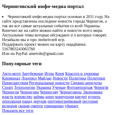
Черниговский инфо-медиа портал
Черниговкий инфо-медиа портал основан в 2011 году. На
сайте представлены последние новости города Чернигов, а
так же все самые актуальные события со всей Украины.
Конечно же на сайте можно найти и новости всего мира.
Актуальные темы которые обсуждают и о которых говорят.
Незабыли мы и про любителей игр.
Поддержать проект можно на карту ощадбанка:
5167803243063760
Или на PayPal: ametvile@gmail.com
Популярные теги
Авто-мото
Зарубежные
Игры
Киев
Красота и здоровье
Криминал
Лоцерил
Майдан
Новости
Политика
Политики
Происшествия
Региональные новости
Свежие анекдоты
Спорт
Технологии
Украина
Ученые
Фоторепортаж
Чернігів
Чернигов
Чернигова
Чернигову
Черниговцы
Экономика
власть
воровство
займы
кино
коррупция
кредит
купить
оппозиция
парад дерунів
противогрибковый
ресторан
велюров
скорая
смерти
тимошенко
убивает
Показать все теги