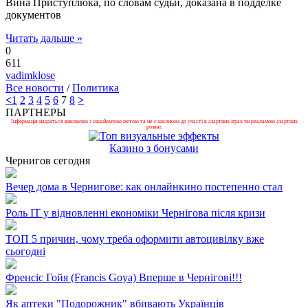
Вина Приступлюка, по словам судьи, доказана в подделке
документов
Читать дальше »
0
611
vadimklose
Все новости
/
Политика
<
1
2
3
4
5
6
7
8
>
ПАРТНЕРЫ
Інформація надається виключно з ознайомчою метою та не є закликом до участі в азартних іграх чи рекламою азартних
розваг.
Казино з бонусами
Чернигов сегодня
Вечер дома в Чернигове: как онлайнкино постепенно стал
Роль ІТ у відновленні економіки Чернігова після кризи
ТОП 5 причин, чому треба оформити автоцивілку вже
сьогодні
Френсіс Гойя (Francis Goya) Вперше в Чернігові!!!
Як аптеки "Подорожник" вбивають Українців