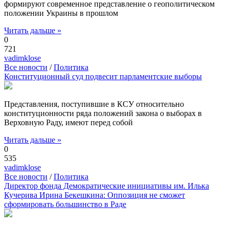
формируют современное представление о геополитическом
положении Украины в прошлом
Читать дальше »
0
721
vadimklose
Все новости
/
Политика
Конституционный суд подвесит парламентские выборы
Представления, поступившие в КСУ относительно
конституционности ряда положений закона о выборах в
Верховную Раду, имеют перед собой
Читать дальше »
0
535
vadimklose
Все новости
/
Политика
Директор фонда Демократические инициативы им. Илька
Кучерива Ирина Бекешкина: Оппозиция не сможет
сформировать большинство в Раде