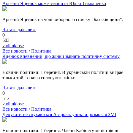
Арсеній Яценюк може замінити Юлію Тимошенко
Арсеній Яценюк на чолі виборчого списку "Батьківщини".
Читать дальше »
0
503
vadimklose
Все новости
/
Политика
Яценюк впевнений, що жінки змінять політичну систему
Новини політики. 1 березня. В українській політиці виграє
тільки той, за кого голосують жінки.
Читать дальше »
0
513
vadimklose
Все новости
/
Политика
Депутати не слухаються Азарова: уникли розмов зі ЗМІ
Новини політики. 1 березня. Члени Кабінету міністрів не