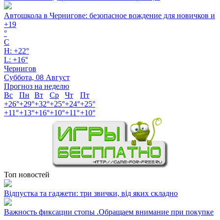
Автошкола в Чернигове: безопасное вождение для новичков и
+
19
°
C
H:
+
22°
L:
+
16°
Чернигов
Суббота, 08 Август
Прогноз на неделю
Вс
Пн
Вт
Ср
Чт
Пт
+
26°
+
29°
+
32°
+
25°
+
24°
+
25°
+
11°
+
13°
+
16°
+
10°
+
11°
+
10°
Топ новостей
Відпустка та гаджети: три звички, від яких складно
Важность фиксации стопы .Обращаем внимание при покупке