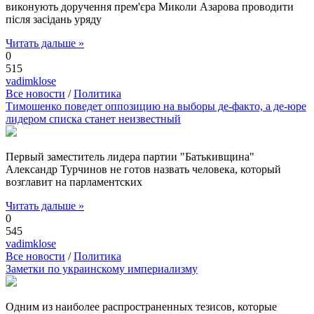
виконують доручення прем'єра Миколи Азарова проводити
після засідань уряду
Читать дальше »
0
515
vadimklose
Все новости
/
Политика
Тимошенко поведет оппозицию на выборы де-факто, а де-юре
лидером списка станет неизвестный
Первый заместитель лидера партии "Батькивщина"
Александр Турчинов не готов назвать человека, который
возглавит на парламентских
Читать дальше »
0
545
vadimklose
Все новости
/
Политика
Заметки по украинскому империализму
Одним из наиболее распространенных тезисов, которые