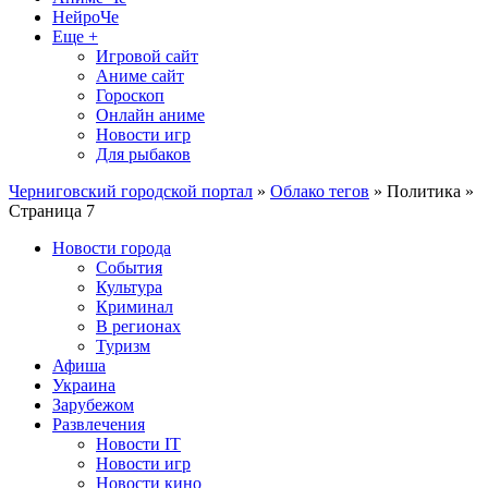
НейроЧе
Еще +
Игровой сайт
Аниме сайт
Гороскоп
Онлайн аниме
Новости игр
Для рыбаков
Черниговский городской портал
»
Облако тегов
» Политика »
Страница 7
Новости города
События
Культура
Криминал
В регионах
Туризм
Афиша
Украина
Зарубежом
Развлечения
Новости IT
Новости игр
Новости кино