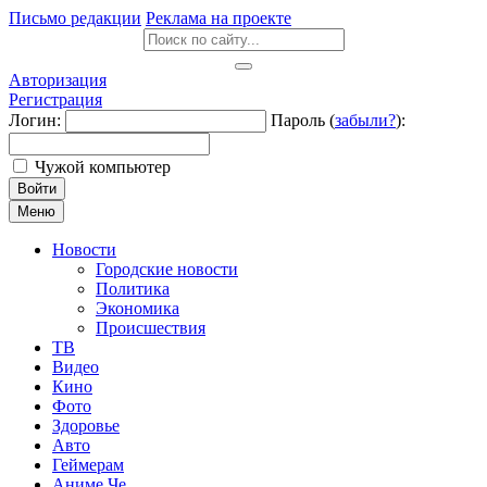
Письмо редакции
Реклама на проекте
Авторизация
Регистрация
Логин:
Пароль (
забыли?
):
Чужой компьютер
Войти
Меню
Новости
Городские новости
Политика
Экономика
Происшествия
ТВ
Видео
Кино
Фото
Здоровье
Авто
Геймерам
Аниме Че