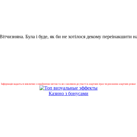
ітчизняна. Була і буде, як би не хотілося декому переінакшити 
Інформація надається виключно з ознайомчою метою та не є закликом до участі в азартних іграх чи рекламою азартних розваг.
Казино з бонусами