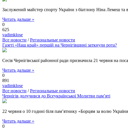
Заслужений майстер спорту України з біатлону Ніна Лемеш та в
Читать дальше »
0
625
vadimklose
Все новости
/
Региональные новости
Газеті «Наш край» першій на Чернігівщині заткнули рота?
Сесія Чернігівської районної ради призначила 21 червня на пос
Читать дальше »
0
891
vadimklose
Все новости
/
Региональные новости
Чернігів долучився до Всеукраїнської Молитви пам’яті
22 червня о 10 годині біля пам’ятнику «Борцям за волю України»
Читать дальше »
0