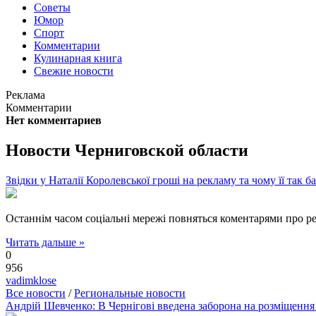
Советы
Юмор
Спорт
Комментарии
Кулинарная книга
Свежие новости
Реклама
Комментарии
Нет комментариев
Новости Черниговской области
Звідки у Наталії Королевської гроші на рекламу та чому її так б
Останнім часом соціальні мережі повняться коментарями про рек
Читать дальше »
0
956
vadimklose
Все новости
/
Региональные новости
Андрій Шевченко: В Чернігові введена заборона на розміщення 