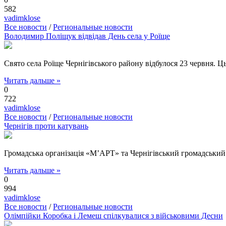
582
vadimklose
Все новости
/
Региональные новости
Володимир Поліщук відвідав День села у Роїще
Cвято села Роїще Чернігівського району відбулося 23 червня. Ць
Читать дальше »
0
722
vadimklose
Все новости
/
Региональные новости
Чернігів проти катувань
Громадська організація «М’АРТ» та Чернігівський громадський 
Читать дальше »
0
994
vadimklose
Все новости
/
Региональные новости
Олімпійки Коробка і Лемеш спілкувалися з військовими Десни