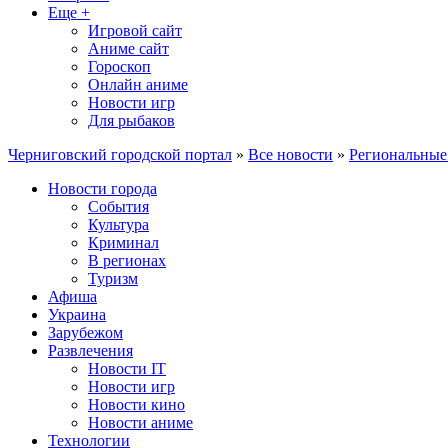
Еще +
Игровой сайт
Аниме сайт
Гороскоп
Онлайн аниме
Новости игр
Для рыбаков
Черниговский городской портал
»
Все новости
»
Региональные
Новости города
События
Культура
Криминал
В регионах
Туризм
Афиша
Украина
Зарубежом
Развлечения
Новости IT
Новости игр
Новости кино
Новости аниме
Технологии