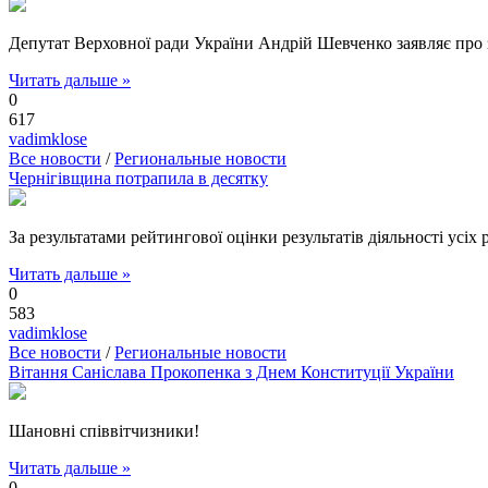
Депутат Верховної ради України Андрій Шевченко заявляє про з
Читать дальше »
0
617
vadimklose
Все новости
/
Региональные новости
Чернігівщина потрапила в десятку
За результатами рейтингової оцінки результатів діяльності усіх р
Читать дальше »
0
583
vadimklose
Все новости
/
Региональные новости
Вітання Саніслава Прокопенка з Днем Конституції України
Шановні співвітчизники!
Читать дальше »
0