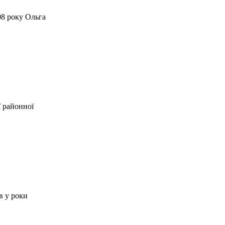
08 року Ольга
ї районної
в у роки