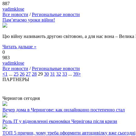
887
vadimklose
Все новости
/
Региональные новости
Пам’ятаємо уроки війни!
Цю війну називають другою світовою, а для нас вона – Велика В
Читать дальше »
0
983
vadimklose
Все новости
/
Региональные новости
<
1
...
25
26
27
28
29
30
31
32
33
...
39
>
ПАРТНЕРЫ
Чернигов сегодня
Вечер дома в Чернигове: как онлайнкино постепенно стал
Роль ІТ у відновленні економіки Чернігова після кризи
ТОП 5 причин, чому треба оформити автоцивілку вже сьогодні