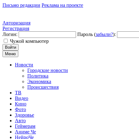
Письмо редакции
Реклама на проекте
Авторизация
Регистрация
Логин:
Пароль (
забыли?
):
Чужой компьютер
Войти
Меню
Новости
Городские новости
Политика
Экономика
Происшествия
ТВ
Видео
Кино
Фото
Здоровье
Авто
Геймерам
Аниме Че
НейроЧе