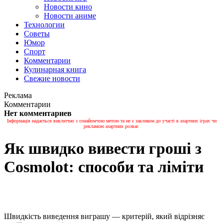
Новости кино
Новости аниме
Технологии
Советы
Юмор
Спорт
Комментарии
Кулинарная книга
Свежие новости
Реклама
Комментарии
Нет комментариев
Інформація надається виключно з ознайомчою метою та не є закликом до участі в азартних іграх чи
рекламою азартних розваг.
Як швидко вивести гроші з
Cosmolot: способи та ліміти
Швидкість виведення виграшу — критерій, який відрізняє