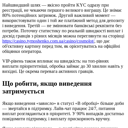
Найшвидший шлях — якісно пройти KYC одразу при
реєстрації, не чекаючи першого великого виграшу. Це знімає
80% потенційних затримок. Другий важливий момент —
використовувати один і той же платіжний метод для депозиту
і виведення. Третій — не змінювати банківські реквізити без
потреби. Поточну статистику по реальній швидкості виплат і
досвід гравців з різних місяців можна переглянути на сторінці
https://casino.tymoshenko.com.ua/casino/cosmolot/
, що дає
об'єктивну картину перед тим, як орієнтуватись на офіційні
обіцянки оператора.
VIP-рівень також впливає на швидкість: на топ-рівнях
виплати пріоритетніші, обробка займає до 30 хвилин навіть у
вихідні. Це окрема перевага активних гравців.
Що робити, якщо виведення
затримується
Якщо виведення «зависло» в статусі «В обробці» більше доби
— звертайся в підтримку. Лайв-чат працює 24/7, питання
виплат розглядаються в пріоритеті. У 90% випадків достатньо
повідомити підтримку, і виплату прискорюють вручну.