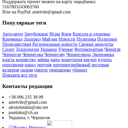
Поддержать проект можно на карту ощадбанка:
5167803243063760
Или на PayPal: ametvile@gmail.com
Популярные теги
Авто-мото
Зарубежные
Игры
Киев
Красота и здоровье
Криминал
Лоцерил
Майдан
Новости
Политика
Политики
Происшествия
Региональные новости
Свежие анекдоты
Спорт
Технологии
Украина
Ученые
Фоторепортаж
Чернігів
Чернигов
Чернигова
Чернигову
Черниговцы
Экономика
власть
воровство
займы
кино
коррупция
кредит
купить
оппозиция
парад дерунів
противогрибковый
ресторан
велюров
скорая
смерти
тимошенко
убивает
Показать все теги
Контакты редакции
+38 096 235 38 09
ametvile@gmail.com
alextolstuhin@ukr.net
pautinka@ch.ua
Украина, г. Чернигов