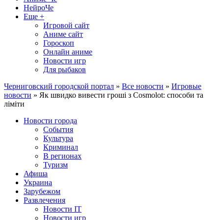
НейроЧе
Еще +
Игровой сайт
Аниме сайт
Гороскоп
Онлайн аниме
Новости игр
Для рыбаков
Черниговский городской портал
»
Все новости
»
Игровые
новости
» Як швидко вивести гроші з Cosmolot: способи та
ліміти
Новости города
События
Культура
Криминал
В регионах
Туризм
Афиша
Украина
Зарубежом
Развлечения
Новости IT
Новости игр