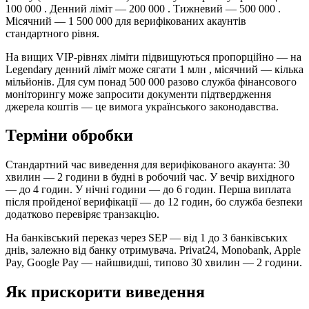
100 000 . Денний ліміт — 200 000 . Тижневий — 500 000 .
Місячний — 1 500 000 для верифікованих акаунтів
стандартного рівня.
На вищих VIP-рівнях ліміти підвищуються пропорційно — на
Legendary денний ліміт може сягати 1 млн , місячний — кілька
мільйонів. Для сум понад 500 000 разово служба фінансового
моніторингу може запросити документи підтвердження
джерела коштів — це вимога українського законодавства.
Терміни обробки
Стандартний час виведення для верифікованого акаунта: 30
хвилин — 2 години в будні в робочий час. У вечір вихідного
— до 4 годин. У нічні години — до 6 годин. Перша виплата
після пройденої верифікації — до 12 годин, бо служба безпеки
додатково перевіряє транзакцію.
На банківський переказ через SEP — від 1 до 3 банківських
днів, залежно від банку отримувача. Privat24, Monobank, Apple
Pay, Google Pay — найшвидші, типово 30 хвилин — 2 години.
Як прискорити виведення