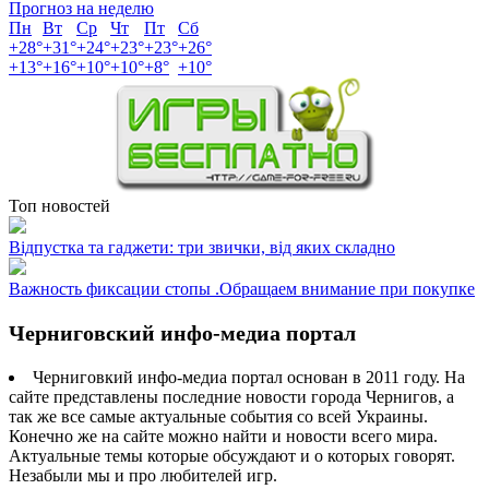
Прогноз на неделю
Пн
Вт
Ср
Чт
Пт
Сб
+
28°
+
31°
+
24°
+
23°
+
23°
+
26°
+
13°
+
16°
+
10°
+
10°
+
8°
+
10°
Топ новостей
Відпустка та гаджети: три звички, від яких складно
Важность фиксации стопы .Обращаем внимание при покупке
Черниговский инфо-медиа портал
Черниговкий инфо-медиа портал основан в 2011 году. На
сайте представлены последние новости города Чернигов, а
так же все самые актуальные события со всей Украины.
Конечно же на сайте можно найти и новости всего мира.
Актуальные темы которые обсуждают и о которых говорят.
Незабыли мы и про любителей игр.