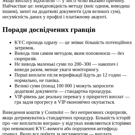
Якщо виплату відхилили — у листі чітко вказано причину.
Найчастіше це: невідповідність методу (вніс одним, виводиш
іншим), запит на додаткові документи (для великих сум),
несумісність даних у профілі і платіжному акаунті.
Поради досвідчених гравців
KYC проходь одразу — це знімає більшість потенційних
затримок.
Виводь тим самим методом, яким поповнюєш — без
сюрпризів.
Не виводь маленькі суми по 200–300 — накопич і
виведи разом, менше уваги моніторингу.
Перші виплати після верифікації йдуть до 12 годин —
нормально, не паніка.
Великі суми (понад 100 000 ) можуть запросити
додаткові документи — стандартна процедура.
VIP-рівень дає реальну перевагу у пріоритеті виплат —
гра задля прогресу в VIP економічно окупається.
Виведення коштів у Cosmolot — без неприємних сюрпризів,
якщо дотримуватись стандартних процедур. Більшість історій
про «не виплатили виграш» у відгуках виявляються історіями
про невиконані KYC-вимоги або порушення антифрод-
правил. Якщо все робити за регламентом — виплата