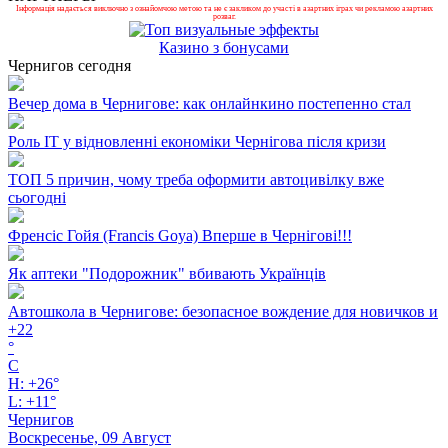
Інформація надається виключно з ознайомчою метою та не є закликом до участі в азартних іграх чи рекламою азартних
розваг.
Казино з бонусами
Чернигов сегодня
Вечер дома в Чернигове: как онлайнкино постепенно стал
Роль ІТ у відновленні економіки Чернігова після кризи
ТОП 5 причин, чому треба оформити автоцивілку вже
сьогодні
Френсіс Гойя (Francis Goya) Вперше в Чернігові!!!
Як аптеки "Подорожник" вбивають Українців
Автошкола в Чернигове: безопасное вождение для новичков и
+
22
°
C
H:
+
26°
L:
+
11°
Чернигов
Воскресенье, 09 Август