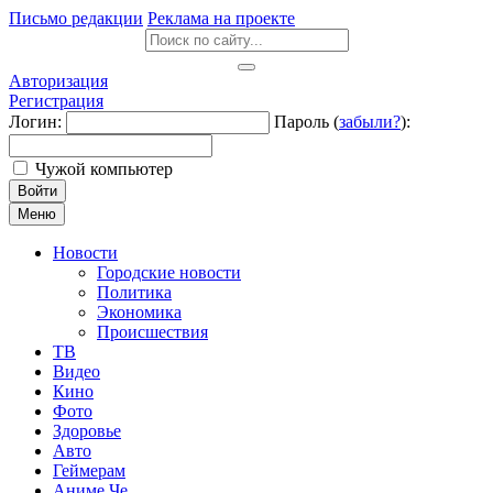
Письмо редакции
Реклама на проекте
Авторизация
Регистрация
Логин:
Пароль (
забыли?
):
Чужой компьютер
Войти
Меню
Новости
Городские новости
Политика
Экономика
Происшествия
ТВ
Видео
Кино
Фото
Здоровье
Авто
Геймерам
Аниме Че