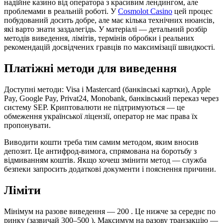
надійне казино від оператора з красивим лендингом, але
проблемами в реальній роботі. У
Cosmolot Casino
цей процес
побудований досить добре, але має кілька технічних нюансів,
які варто знати заздалегідь. У матеріалі — детальний розбір
методів виведення, лімітів, термінів обробки і реальних
рекомендацій досвідчених гравців по максимізації швидкості.
Платіжні методи для виведення
Доступні методи: Visa і Mastercard (банківські картки), Apple
Pay, Google Pay, Privat24, Monobank, банківський переказ через
систему SEP. Криптовалюти не підтримуються — це
обмеження української ліцензії, оператор не має права їх
пропонувати.
Виводити кошти треба тим самим методом, яким вносив
депозит. Це антифрод-вимога, спрямована на боротьбу з
відмиванням коштів. Якщо хочеш змінити метод — служба
безпеки запросить додаткові документи і пояснення причини.
Ліміти
Мінімум на разове виведення — 200 . Це нижче за середнє по
ринку (зазвичай 300–500 ). Максимум на разову транзакцію —