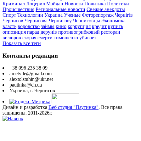
Криминал
Лоцерил
Майдан
Новости
Политика
Политики
Происшествия
Региональные новости
Свежие анекдоты
Спорт
Технологии
Украина
Ученые
Фоторепортаж
Чернігів
Чернигов
Чернигова
Чернигову
Черниговцы
Экономика
власть
воровство
займы
кино
коррупция
кредит
купить
оппозиция
парад дерунів
противогрибковый
ресторан
велюров
скорая
смерти
тимошенко
убивает
Показать все теги
Контакты редакции
+38 096 235 38 09
ametvile@gmail.com
alextolstuhin@ukr.net
pautinka@ch.ua
Украина, г. Чернигов
Дизайн и разработка
Веб студия "Паутинка"
. Все права
защищены. 2011-2026г.