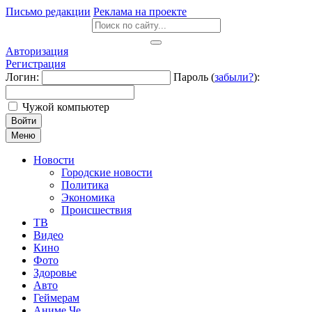
Письмо редакции
Реклама на проекте
Авторизация
Регистрация
Логин:
Пароль (
забыли?
):
Чужой компьютер
Войти
Меню
Новости
Городские новости
Политика
Экономика
Происшествия
ТВ
Видео
Кино
Фото
Здоровье
Авто
Геймерам
Аниме Че