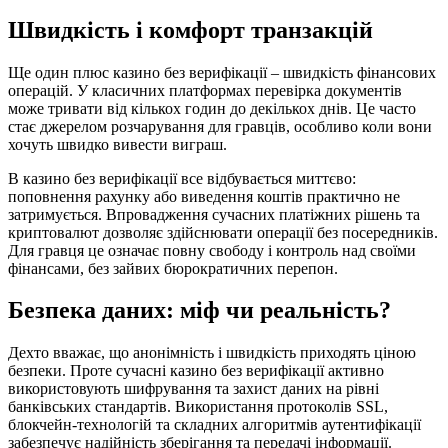
Швидкість і комфорт транзакцій
Ще один плюс казино без верифікації – швидкість фінансових
операцій. У класичних платформах перевірка документів
може тривати від кількох годин до декількох днів. Це часто
стає джерелом розчарування для гравців, особливо коли вони
хочуть швидко вивести виграш.
В казино без верифікації все відбувається миттєво:
поповнення рахунку або виведення коштів практично не
затримується. Впровадження сучасних платіжних рішень та
криптовалют дозволяє здійснювати операції без посередників.
Для гравця це означає повну свободу і контроль над своїми
фінансами, без зайвих бюрократичних перепон.
Безпека даних: міф чи реальність?
Дехто вважає, що анонімність і швидкість приходять ціною
безпеки. Проте сучасні казино без верифікації активно
використовують шифрування та захист даних на рівні
банківських стандартів. Використання протоколів SSL,
блокчейн-технологій та складних алгоритмів аутентифікації
забезпечує надійність зберігання та передачі інформації.