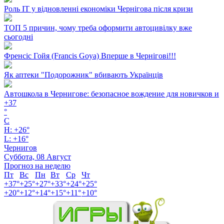
Роль ІТ у відновленні економіки Чернігова після кризи
ТОП 5 причин, чому треба оформити автоцивілку вже
сьогодні
Френсіс Гойя (Francis Goya) Вперше в Чернігові!!!
Як аптеки "Подорожник" вбивають Українців
Автошкола в Чернигове: безопасное вождение для новичков и
+
37
°
C
H:
+
26°
L:
+
16°
Чернигов
Суббота, 08 Август
Прогноз на неделю
Пт
Вс
Пн
Вт
Ср
Чт
+
37°
+
25°
+
27°
+
33°
+
24°
+
25°
+
20°
+
12°
+
14°
+
15°
+
11°
+
10°