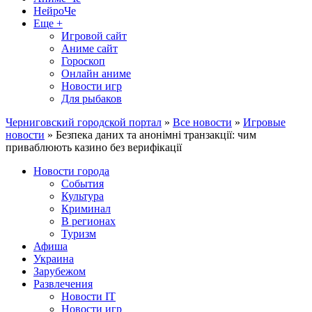
НейроЧе
Еще +
Игровой сайт
Аниме сайт
Гороскоп
Онлайн аниме
Новости игр
Для рыбаков
Черниговский городской портал
»
Все новости
»
Игровые
новости
» Безпека даних та анонімні транзакції: чим
приваблюють казино без верифікації
Новости города
События
Культура
Криминал
В регионах
Туризм
Афиша
Украина
Зарубежом
Развлечения
Новости IT
Новости игр