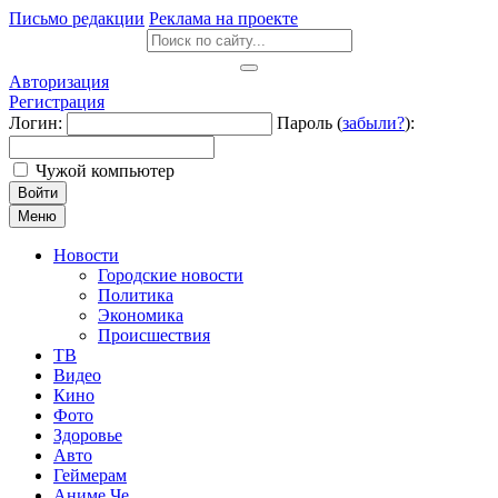
Письмо редакции
Реклама на проекте
Авторизация
Регистрация
Логин:
Пароль (
забыли?
):
Чужой компьютер
Войти
Меню
Новости
Городские новости
Политика
Экономика
Происшествия
ТВ
Видео
Кино
Фото
Здоровье
Авто
Геймерам
Аниме Че