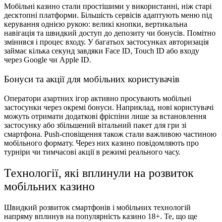
Мобільні казино стали простішими у використанні, ніж старі
десктопні платформи. Більшість сервісів адаптують меню під
керування однією рукою: великі кнопки, вертикальна
навігація та швидкий доступ до депозиту чи бонусів. Помітно
змінився і процес входу. У багатьох застосунках авторизація
займає кілька секунд завдяки Face ID, Touch ID або входу
через Google чи Apple ID.
Бонуси та акції для мобільних користувачів
Оператори азартних ігор активно просувають мобільні
застосунки через окремі бонуси. Наприклад, нові користувачі
можуть отримати додаткові фріспіни лише за встановлення
застосунку або збільшений вітальний пакет для гри зі
смартфона. Push-сповіщення також стали важливою частиною
мобільного формату. Через них казино повідомляють про
турніри чи тимчасові акції в режимі реального часу.
Технології, які вплинули на розвиток
мобільних казино
Швидкий розвиток смартфонів і мобільних технологій
напряму вплинув на популярність казино 18+. Те, що ще