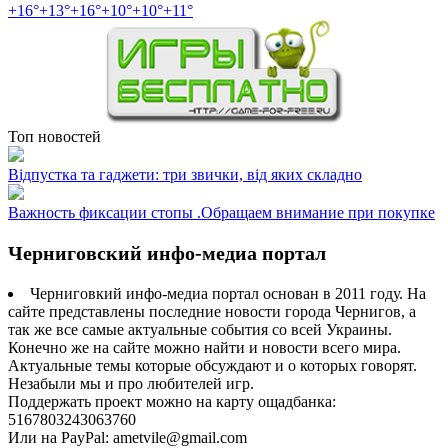
+
16°
+
13°
+
16°
+
10°
+
10°
+
11°
Топ новостей
Відпустка та гаджети: три звички, від яких складно
Важность фиксации стопы .Обращаем внимание при покупке
Черниговский инфо-медиа портал
Черниговкий инфо-медиа портал основан в 2011 году. На
сайте представлены последние новости города Чернигов, а
так же все самые актуальные события со всей Украины.
Конечно же на сайте можно найти и новости всего мира.
Актуальные темы которые обсуждают и о которых говорят.
Незабыли мы и про любителей игр.
Поддержать проект можно на карту ощадбанка:
5167803243063760
Или на PayPal: ametvile@gmail.com