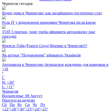
Чернигов сегодня
Вечер дома в Чернигове: как онлайнкино постепенно стал
Роль ІТ у відновленні економіки Чернігова після кризи
ТОП 5 причин, чому треба оформити автоцивілку вже
сьогодні
Френсіс Гойя (Francis Goya) Вперше в Чернігові!!!
Як аптеки "Подорожник" вбивають Українців
Автошкола в Чернигове: безопасное вождение для новичков и
+
18
°
C
H:
+
26°
L:
+
11°
Чернигов
Воскресенье, 09 Август
Прогноз на неделю
Сб
Пн
Вт
Ср
Чт
Пт
+
22°
+
28°
+
30°
+
23°
+
24°
+
25°