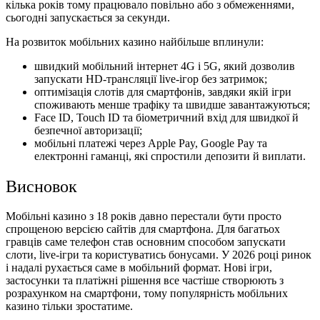
кілька років тому працювало повільно або з обмеженнями,
сьогодні запускається за секунди.
На розвиток мобільних казино найбільше вплинули:
швидкий мобільний інтернет 4G і 5G, який дозволив
запускати HD-трансляції live-ігор без затримок;
оптимізація слотів для смартфонів, завдяки якій ігри
споживають менше трафіку та швидше завантажуються;
Face ID, Touch ID та біометричний вхід для швидкої й
безпечної авторизації;
мобільні платежі через Apple Pay, Google Pay та
електронні гаманці, які спростили депозити й виплати.
Висновок
Мобільні казино з 18 років давно перестали бути просто
спрощеною версією сайтів для смартфона. Для багатьох
гравців саме телефон став основним способом запускати
слоти, live-ігри та користуватись бонусами. У 2026 році ринок
і надалі рухається саме в мобільний формат. Нові ігри,
застосунки та платіжні рішення все частіше створюють з
розрахунком на смартфони, тому популярність мобільних
казино тільки зростатиме.