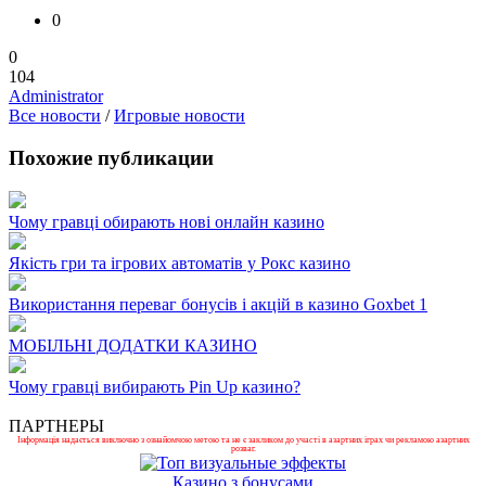
0
0
104
Administrator
Все новости
/
Игровые новости
Похожие публикации
Чому гравці обирають нові онлайн казино
Якість гри та ігрових автоматів у Рокс казино
Використання переваг бонусів і акцій в казино Goxbet 1
МОБІЛЬНІ ДОДАТКИ КАЗИНО
Чому гравці вибирають Pin Up казино?
ПАРТНЕРЫ
Інформація надається виключно з ознайомчою метою та не є закликом до участі в азартних іграх чи рекламою азартних
розваг.
Казино з бонусами