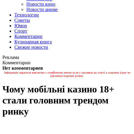
Новости кино
Новости аниме
Технологии
Советы
Юмор
Спорт
Комментарии
Кулинарная книга
Свежие новости
Реклама
Комментарии
Нет комментариев
Інформація надається виключно з ознайомчою метою та не є закликом до участі в азартних іграх чи
рекламою азартних розваг.
Чому мобільні казино 18+
стали головним трендом
ринку