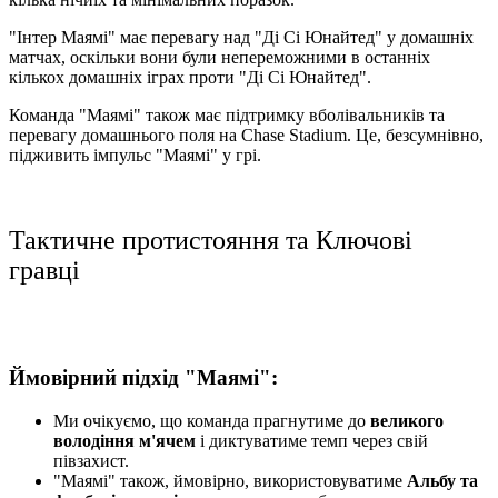
"Інтер Маямі" має перевагу над "Ді Сі Юнайтед" у домашніх
матчах, оскільки вони були непереможними в останніх
кількох домашніх іграх проти "Ді Сі Юнайтед".
Команда "Маямі" також має підтримку вболівальників та
перевагу домашнього поля на Chase Stadium. Це, безсумнівно,
підживить імпульс "Маямі" у грі.
Тактичне протистояння та Ключові
гравці
Ймовірний підхід "Маямі":
Ми очікуємо, що команда прагнутиме до
великого
володіння м'ячем
і диктуватиме темп через свій
півзахист.
"Маямі" також, ймовірно, використовуватиме
Альбу та