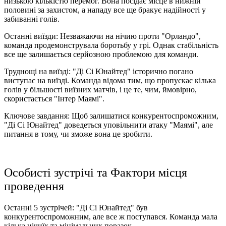
низькою кількістю перемог. Вона посідає місце в нижній
половині за захистом, а нападу все ще бракує надійності у
забиванні голів.
Останні виїзди: Незважаючи на нічию проти "Орландо",
команда продемонструвала боротьбу у грі. Однак стабільність
все ще залишається серйозною проблемою для команди.
Труднощі на виїзді: "Ді Сі Юнайтед" історично погано
виступає на виїзді. Команда відома тим, що пропускає кілька
голів у більшості виїзних матчів, і це те, чим, ймовірно,
скористається "Інтер Маямі".
Ключове завдання: Щоб залишатися конкурентоспроможним,
"Ді Сі Юнайтед" доведеться уповільнити атаку "Маямі", але
питання в тому, чи зможе вона це зробити.
Особисті зустрічі та Фактори місця
проведення
Останні 5 зустрічей: "Ді Сі Юнайтед" був
конкурентоспроможним, але все ж поступався. Команда мала
кілька нічиїх та мінімальних поразок.