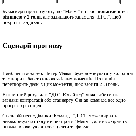
Букмекери прогнозують, що "Маямі" виграє
щонайменше з
різницею у 2 голи
, але залишають запас для "Ді Сі", щоб
покрити гандикап.
Сценарії прогнозу
Найбільш імовірно: "Інтер Маямі" буде домінувати у володінні
та створить багато високоякісних моментів. Потім він
перетворить деякі з цих моментів, щоб забити 2–3 голи.
Вторинний результат: "Ді Сі Юнайтед" може забити гол
завдяки контратації або стандарту. Однак команда все одно
програє з різницею.
Сценарій несподіванки: Команда "Ді Сі" може вирвати
низькорезультативну нічию проти "Маямі", але ймовірність
низька, враховуючи коефіцієнти та форми.