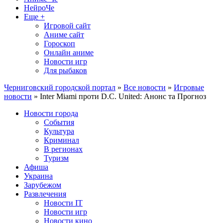
НейроЧе
Еще +
Игровой сайт
Аниме сайт
Гороскоп
Онлайн аниме
Новости игр
Для рыбаков
Черниговский городской портал
»
Все новости
»
Игровые
новости
» Inter Miami проти D.C. United: Анонс та Прогноз
Новости города
События
Культура
Криминал
В регионах
Туризм
Афиша
Украина
Зарубежом
Развлечения
Новости IT
Новости игр
Новости кино