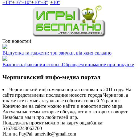
+
13°
+
16°
+
10°
+
10°
+
8°
+
10°
Топ новостей
Відпустка та гаджети: три звички, від яких складно
Важность фиксации стопы .Обращаем внимание при покупке
Черниговский инфо-медиа портал
Черниговкий инфо-медиа портал основан в 2011 году. На
сайте представлены последние новости города Чернигов, а
так же все самые актуальные события со всей Украины.
Конечно же на сайте можно найти и новости всего мира.
Актуальные темы которые обсуждают и о которых говорят.
Незабыли мы и про любителей игр.
Поддержать проект можно на карту ощадбанка:
5167803243063760
Или на PayPal: ametvile@gmail.com