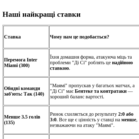
Наші найкращі ставки
Ставка
Чому нам це подобається?
Їхня домашня форма, атакуюча міць та
Перемога Inter
проблеми "Ді Сі" роблять це
надійною
Miami (300)
ставкою
.
"Маямі" пропускав у багатьох матчах, а
Обидві команди
"Ді Сі" має
Бентеке та контратаки
—
заб'ють: Так (140)
хороший баланс вартості.
Ринок схиляється до результату
2:0 або
Менше 3.5 голів
3:0
. Все ще є цінність у ставці на
менше
,
(135)
незважаючи на атаку "Маямі".