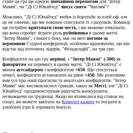
стане ця гра ще однією
звичайною перемогою
для "Інтер
Маямі", чи "Ді Сі Юнайтед"
зіпсує свято
"Чаплям"?
Можливо, "Ді Сі Юнайтед" вибув із боротьби за плей-оф, але
це не означає, що ми повинні списувати їх з рахунків. Команді
ще потрібно
врятувати свою честь
, і ми можемо очікувати,
що вона спробує зіграти роль
руйнівника
в цьому матчі.
"Інтер Маямі", з іншого боку, має на меті
погоню за
вершиною
Східної конференції, особливо враховуючи, що він
відстає від поточних лідерів, "Філадельфії", на три гри.
Коефіцієнти на цю гру
нерівні
, з
"Інтер Маямі" (-300)
як
фаворитом
на перемогу в цьому матчі. "Ді Сі Юнайтед" є
явним
аутсайдером
з коефіцієнтом
+650
. Що стосується
нічиєї, коефіцієнти встановлені на рівні
+450
. Ми розповімо
вам усе про наші прогнози та аналіз цих коефіцієнтів. "Інтер
Маямі" має висококласних гравців, таких як
Мессі
, але "Ді Сі
Юнайтед" продемонстрував рішучість конкурувати,
незважаючи на труднощі. Якщо ви втомилися від ставок на
спорт, ви можете завітати на
Комолот казино
та пограти в
улюблені ігри й отримати бонуси.