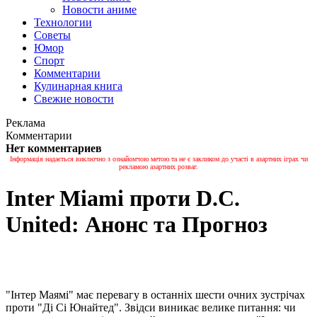
Новости аниме
Технологии
Советы
Юмор
Спорт
Комментарии
Кулинарная книга
Свежие новости
Реклама
Комментарии
Нет комментариев
Інформація надається виключно з ознайомчою метою та не є закликом до участі в азартних іграх чи
рекламою азартних розваг.
Inter Miami проти D.C.
United: Анонс та Прогноз
"Інтер Маямі" має перевагу в останніх шести очних зустрічах
проти "Ді Сі Юнайтед". Звідси виникає велике питання: чи