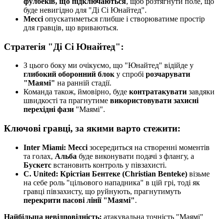
фулбеків, що підключаються
, щоб розтягнути поле, що
буде невигідно для "Ді Сі Юнайтед".
Мессі
опускатиметься глибше і створюватиме простір
для гравців, що вриваються.
Стратегія "Ді Сі Юнайтед":
З цього боку ми очікуємо, що "Юнайтед" відійде у
глибокий оборонний блок
у спробі
розчарувати
"Маямі"
на ранній стадії.
Команда також, ймовірно, буде
контратакувати
завдяки
швидкості та прагнутиме
використовувати захисні
перехідні фази
"Маямі".
Ключові гравці, за якими варто стежити:
Inter Miami:
Мессі
зосередиться на створенні моментів
та голах,
Альба
буде виконувати подачі з флангу, а
Бускетс
встановить контроль у півзахисті.
C. United:
Крістіан Бентеке (Christian Benteke)
візьме
на себе роль "цільового нападника" в цій грі, тоді як
гравці півзахисту, що руйнують, прагнутимуть
перекрити пасові лінії "Маямі"
.
Найбільша невідповідність:
атакувальна точність "Маямі"