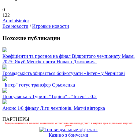
0
122
Administrator
Все новости
/
Игровые новости
Похожие публикации
Коефіцієнти та прогноз на фінал Відкритого чемпіонату Маямі
2025: Якуб Менсік проти Новака Джоковича
Громадськість збирається бойкотувати «Інтер» у Чернігові
"Інтер" готує трансфер Єрьоменка
Прогулянка в Турині. "Торіно" - "Інтер" - 0:2
Анонс 1/8 фіналу Ліги чемпіонів. Матчі вівторка
ПАРТНЕРЫ
Інформація надається виключно з ознайомчою метою та не є закликом до участі в азартних іграх чи рекламою азартних
розваг.
Казино з бонусами