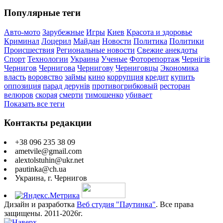
Популярные теги
Авто-мото
Зарубежные
Игры
Киев
Красота и здоровье
Криминал
Лоцерил
Майдан
Новости
Политика
Политики
Происшествия
Региональные новости
Свежие анекдоты
Спорт
Технологии
Украина
Ученые
Фоторепортаж
Чернігів
Чернигов
Чернигова
Чернигову
Черниговцы
Экономика
власть
воровство
займы
кино
коррупция
кредит
купить
оппозиция
парад дерунів
противогрибковый
ресторан
велюров
скорая
смерти
тимошенко
убивает
Показать все теги
Контакты редакции
+38 096 235 38 09
ametvile@gmail.com
alextolstuhin@ukr.net
pautinka@ch.ua
Украина, г. Чернигов
Дизайн и разработка
Веб студия "Паутинка"
. Все права
защищены. 2011-2026г.