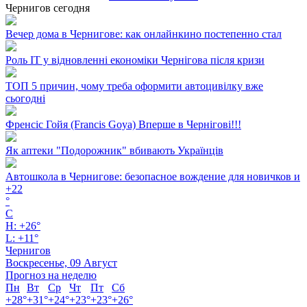
Чернигов сегодня
Вечер дома в Чернигове: как онлайнкино постепенно стал
Роль ІТ у відновленні економіки Чернігова після кризи
ТОП 5 причин, чому треба оформити автоцивілку вже
сьогодні
Френсіс Гойя (Francis Goya) Вперше в Чернігові!!!
Як аптеки "Подорожник" вбивають Українців
Автошкола в Чернигове: безопасное вождение для новичков и
+
22
°
C
H:
+
26°
L:
+
11°
Чернигов
Воскресенье, 09 Август
Прогноз на неделю
Пн
Вт
Ср
Чт
Пт
Сб
+
28°
+
31°
+
24°
+
23°
+
23°
+
26°