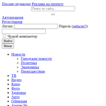
Письмо редакции
Реклама на проекте
Авторизация
Регистрация
Логин:
Пароль (
забыли?
):
Чужой компьютер
Войти
Меню
Новости
Городские новости
Политика
Экономика
Происшествия
ТВ
Видео
Кино
Фото
Здоровье
Авто
Геймерам
Аниме Че