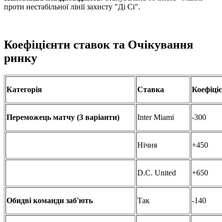
проти нестабільної лінії захисту "Ді Сі".
Коефіцієнти ставок та Очікування
ринку
Категорія
Ставка
Коефіці
Переможець матчу (3 варіанти)
Inter Miami
-300
Нічия
+450
D.C. United
+650
Обидві команди заб'ють
Так
-140