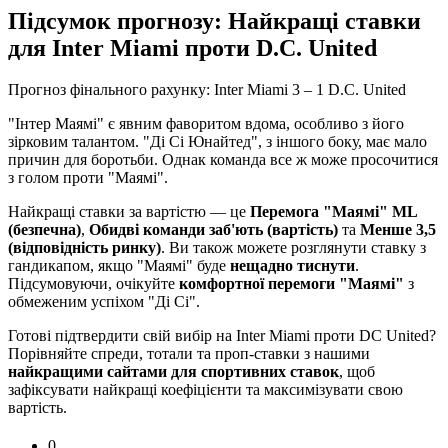
Підсумок прогнозу: Найкращі ставки
для Inter Miami проти D.C. United
Прогноз фінального рахунку: Inter Miami 3 – 1 D.C. United
"Інтер Маямі" є явним фаворитом вдома, особливо з його
зірковим талантом. "Ді Сі Юнайтед", з іншого боку, має мало
причин для боротьби. Однак команда все ж може просочитися
з голом проти "Маямі".
Найкращі ставки за вартістю — це
Перемога "Маямі" ML
(безпечна)
,
Обидві команди заб'ють (вартість)
та
Менше 3,5
(відповідність ринку)
. Ви також можете розглянути ставку з
гандикапом, якщо "Маямі" буде
нещадно тиснути
.
Підсумовуючи, очікуйте
комфортної перемоги "Маямі"
з
обмеженим успіхом "Ді Сі".
Готові підтвердити свій вибір на Inter Miami проти DC United?
Порівняйте спреди, тотали та проп-ставки з нашими
найкращими сайтами для спортивних ставок
, щоб
зафіксувати найкращі коефіцієнти та максимізувати свою
вартість.
0