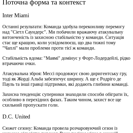
Поточна форма та контекст
Inter Miami
Останні результати: Команда здобула переконливу перемогу
над "Сіетл Саундерс". Ми побачили вражаючу атакувальну
витонченість із захисною стабільністю у команди. Ситуація
стає ще кращою, коли усвідомлюєш, що два тижні тому
"Чаплі" мали проблеми проти тієї ж команди.
Стабільність вдома: "Маямі" домінує у Форт-Лодердейлі, рідко
втрачаючи очки.
Атакувальна зброя: Мессі продовжує свою диригентську гру,
тоді як Жорді Альба забезпечує ширину. А ще є Родріго де
Пауль та інші гравці підтримки, які додають глибини команді.
Захисна тенденція: суперники знаходили способи обіграти їх,
особливо в перехідних фазах. Таким чином, захист все ще
схильний пропускати голи.
D.C. United
Сюжет сезону: Команда провела розчаровуючий сезон із