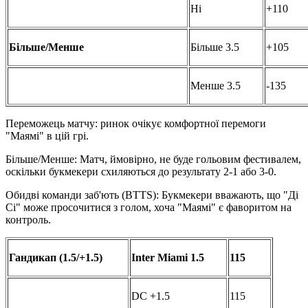
Ні
+110
Більше/Менше
Більше 3.5
+105
Менше 3.5
-135
Переможець матчу: ринок очікує комфортної перемоги
"Маямі" в цій грі.
Більше/Менше: Матч, ймовірно, не буде гольовим фестивалем,
оскільки букмекери схиляються до результату 2-1 або 3-0.
Обидві команди заб'ють (BTTS): Букмекери вважають, що "Ді
Сі" може просочитися з голом, хоча "Маямі" є фаворитом на
контроль.
Гандикап (1.5/+1.5)
Inter Miami 1.5
115
DC +1.5
115