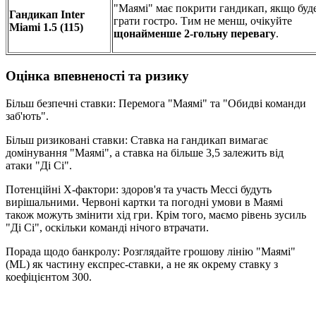
"Маямі" має покрити гандикап, якщо буд
Гандикап Inter
грати гостро. Тим не менш, очікуйте
Miami 1.5 (115)
щонайменше 2-гольну перевагу
.
Оцінка впевненості та ризику
Більш безпечні ставки: Перемога "Маямі" та "Обидві команди
заб'ють".
Більш ризиковані ставки: Ставка на гандикап вимагає
домінування "Маямі", а ставка на більше 3,5 залежить від
атаки "Ді Сі".
Потенційні X-фактори: здоров'я та участь Мессі будуть
вирішальними. Червоні картки та погодні умови в Маямі
також можуть змінити хід гри. Крім того, маємо рівень зусиль
"Ді Сі", оскільки команді нічого втрачати.
Порада щодо банкролу: Розглядайте грошову лінію "Маямі"
(ML) як частину експрес-ставки, а не як окрему ставку з
коефіцієнтом 300.