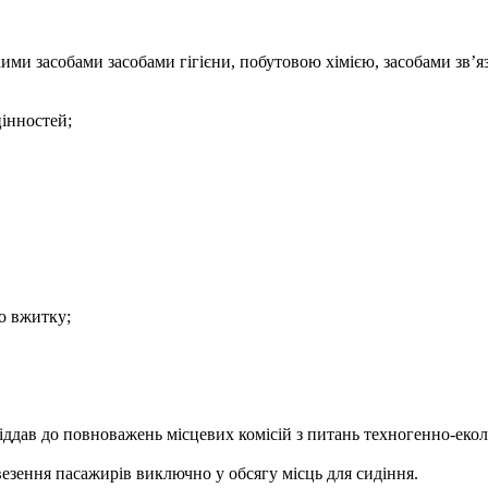
ькими засобами засобами гігієни, побутовою хімією, засобами зв
цінностей;
го вжитку;
ддав до повноважень місцевих комісій з питань техногенно-екол
везення пасажирів виключно у обсягу місць для сидіння.