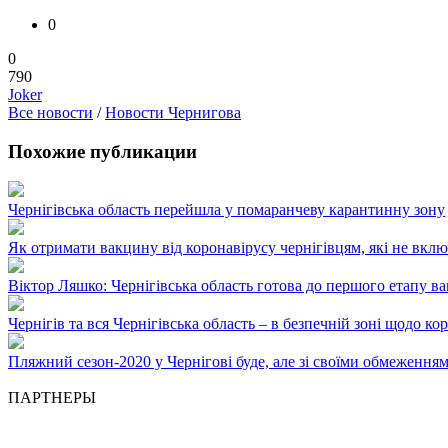
0
0
790
Joker
Все новости
/
Новости Чернигова
Похожие публикации
Чернігівська область перейшла у помаранчеву карантинну зону
Як отримати вакцину від коронавірусу чернігівцям, які не вклю
Віктор Ляшко: Чернігівська область готова до першого етапу 
Чернігів та вся Чернігівська область – в безпечній зоні щодо к
Пляжний сезон-2020 у Чернігові буде, але зі своїми обмеження
ПАРТНЕРЫ