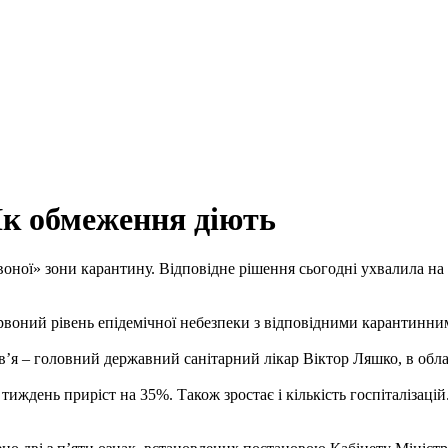
Як обмеження діють
рвоної» зони карантину. Відповідне рішення сьогодні ухвалила на
є червоний рівень епідемічної небезпеки з відповідними карантин
ов’я – головний державний санітарний лікар Віктор Ляшко, в обл
тиждень приріст на 35%. Також зростає і кількість госпіталізацій.