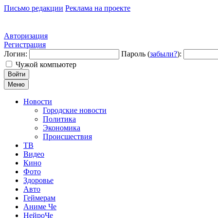
Письмо редакции
Реклама на проекте
Авторизация
Регистрация
Логин:
Пароль (
забыли?
):
Чужой компьютер
Войти
Меню
Новости
Городские новости
Политика
Экономика
Происшествия
ТВ
Видео
Кино
Фото
Здоровье
Авто
Геймерам
Аниме Че
НейроЧе