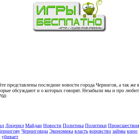
йте представлены последние новости города Чернигов, а так же 
торые обсуждают и о которых говорят. Незабыли мы и про любит
760
ал
Лоцерил
Майдан
Новости
Политика
Политики
Происшестви
Чернигову
Черниговцы
Экономика
власть
воровство
займы
кино
о
убивает