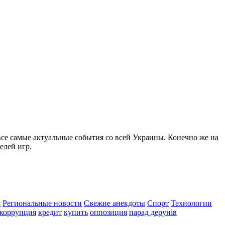
все самые актуальные события со всей Украины. Конечно же на
елей игр.
я
Региональные новости
Свежие анекдоты
Спорт
Технологии
коррупция
кредит
купить
оппозиция
парад дерунів