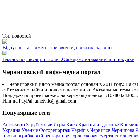
Топ новостей
Відпустка та гаджети: три звички, від яких складно
Важность фиксации стопы .Обращаем внимание при покупке
Черниговский инфо-медиа портал
Черниговкий инфо-медиа портал основан в 2011 году. На са
сайте можно найти и новости всего мира. Актуальные темы ко
Поддержать проект можно на карту ощадбанка: 5167803243063
Или на PayPal: ametvile@gmail.com
Популярные теги
Авто-мото
Зарубежные
Игры
Киев
Красота и здоровье
Кримин
Украина
Ученые
Фоторепортаж
Чернігів
Чернигов
Чернигова
противогрибковый
ресторан велюров
скорая
смерти
тимошенк