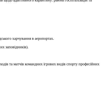
в щодо адаптивного карантину: рівень госпіталізацій та
адського харчування в аеропортах.
их заповідників).
аходів та матчів командних ігрових видів спорту професійних