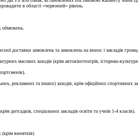
о дві з п’яти ознак, встановлених постановою Кабінету Міністрі
апровадити в області «червоний» рівень.
х обмежень.
дресної доставки замовлень та замовлень на винос і закладів гром
ьтурних масових заходів (крім автокінотеатрів, історико-культурн
портсменів).
ьних, рекламних та інших) заходів, крім офіційних спортивних з
рім дитсадків, спеціальних закладів освіти та учнів 1-4 класів).
 (крім винятків)