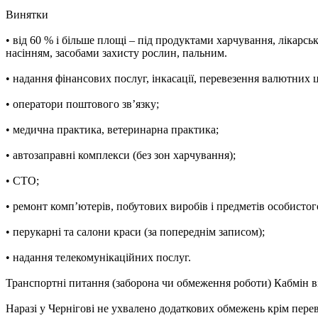
Винятки
• від 60 % і більше площі – під продуктами харчування, лікарс
насінням, засобами захисту рослин, пальним.
• надання фінансових послуг, інкасації, перевезення валютних 
• оператори поштового зв’язку;
• медична практика, ветеринарна практика;
• автозаправні комплекси (без зон харчування);
• СТО;
• ремонт комп’ютерів, побутових виробів і предметів особисто
• перукарні та салони краси (за попереднім записом);
• надання телекомунікаційних послуг.
Транспортні питання (заборона чи обмеження роботи) Кабмін ві
Наразі у Чернігові не ухвалено додаткових обмежень крім пере