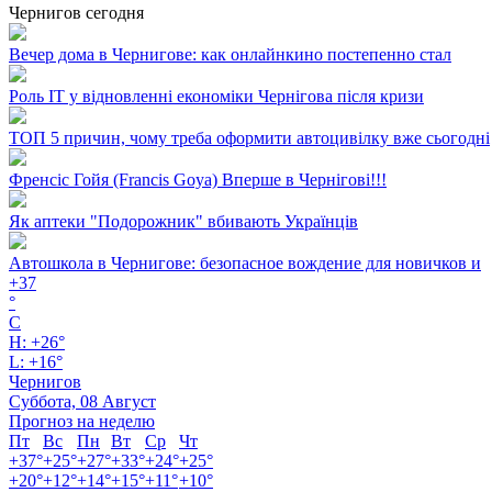
Чернигов сегодня
Вечер дома в Чернигове: как онлайнкино постепенно стал
Роль ІТ у відновленні економіки Чернігова після кризи
ТОП 5 причин, чому треба оформити автоцивілку вже сьогодні
Френсіс Гойя (Francis Goya) Вперше в Чернігові!!!
Як аптеки "Подорожник" вбивають Українців
Автошкола в Чернигове: безопасное вождение для новичков и
+
37
°
C
H:
+
26°
L:
+
16°
Чернигов
Суббота, 08 Август
Прогноз на неделю
Пт
Вс
Пн
Вт
Ср
Чт
+
37°
+
25°
+
27°
+
33°
+
24°
+
25°
+
20°
+
12°
+
14°
+
15°
+
11°
+
10°