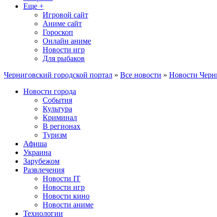
Еще +
Игровой сайт
Аниме сайт
Гороскоп
Онлайн аниме
Новости игр
Для рыбаков
Черниговский городской портал
»
Все новости
»
Новости Черн
Новости города
События
Культура
Криминал
В регионах
Туризм
Афиша
Украина
Зарубежом
Развлечения
Новости IT
Новости игр
Новости кино
Новости аниме
Технологии