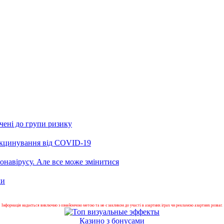
чені до групи ризику
вакцинування від COVID-19
оронавірусу. Але все може змінитися
ми
Інформація надається виключно з ознайомчою метою та не є закликом до участі в азартних іграх чи рекламою азартних розваг.
Казино з бонусами