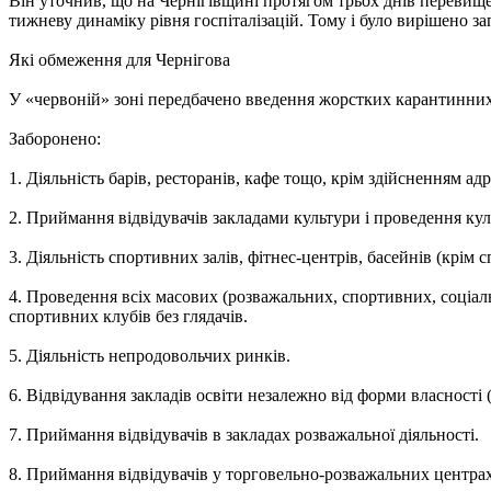
Він уточнив, що на Чернігівщині протягом трьох днів перевищен
тижневу динаміку рівня госпіталізацій. Тому і було вирішено з
Які обмеження для Чернігова
У «червоній» зоні передбачено введення жорстких карантинни
Заборонено:
1. Діяльність барів, ресторанів, кафе тощо, крім здійсненням а
2. Приймання відвідувачів закладами культури і проведення кул
3. Діяльність спортивних залів, фітнес-центрів, басейнів (крім с
4. Проведення всіх масових (розважальних, спортивних, соціал
спортивних клубів без глядачів.
5. Діяльність непродовольчих ринків.
6. Відвідування закладів освіти незалежно від форми власності (к
7. Приймання відвідувачів в закладах розважальної діяльності.
8. Приймання відвідувачів у торговельно-розважальних центрах