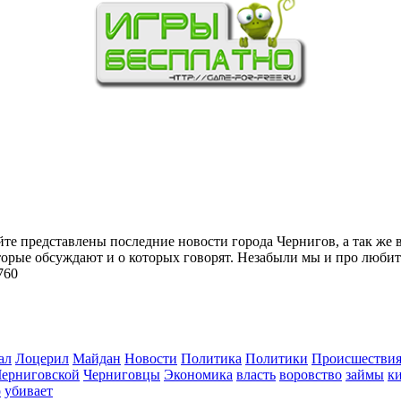
йте представлены последние новости города Чернигов, а так же 
торые обсуждают и о которых говорят. Незабыли мы и про любит
760
ал
Лоцерил
Майдан
Новости
Политика
Политики
Происшестви
Черниговской
Черниговцы
Экономика
власть
воровство
займы
к
о
убивает