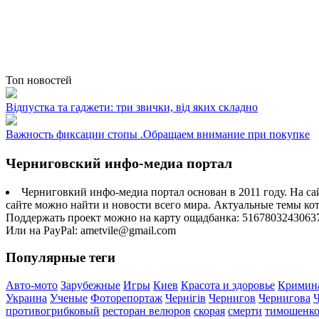
Топ новостей
Відпустка та гаджети: три звички, від яких складно
Важность фиксации стопы .Обращаем внимание при покупке
Черниговский инфо-медиа портал
Черниговкий инфо-медиа портал основан в 2011 году. На са
сайте можно найти и новости всего мира. Актуальные темы ко
Поддержать проект можно на карту ощадбанка: 5167803243063
Или на PayPal: ametvile@gmail.com
Популярные теги
Авто-мото
Зарубежные
Игры
Киев
Красота и здоровье
Кримин
Украина
Ученые
Фоторепортаж
Чернігів
Чернигов
Чернигова
противогрибковый
ресторан велюров
скорая
смерти
тимошенк