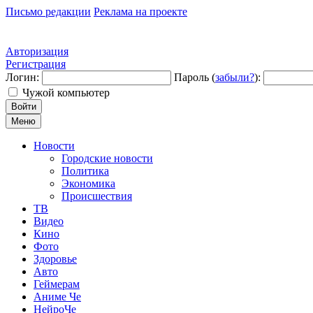
Письмо редакции
Реклама на проекте
Авторизация
Регистрация
Логин:
Пароль (
забыли?
):
Чужой компьютер
Войти
Меню
Новости
Городские новости
Политика
Экономика
Происшествия
ТВ
Видео
Кино
Фото
Здоровье
Авто
Геймерам
Аниме Че
НейроЧе