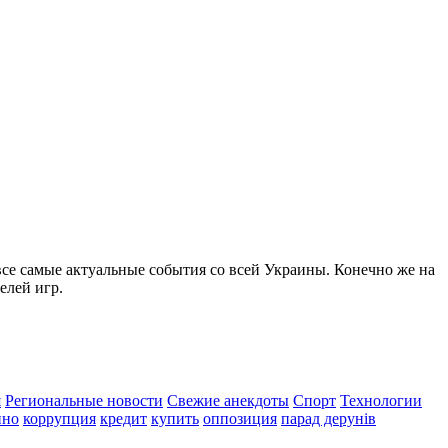
все самые актуальные события со всей Украины. Конечно же на
елей игр.
я
Региональные новости
Свежие анекдоты
Спорт
Технологии
ино
коррупция
кредит
купить
оппозиция
парад дерунів