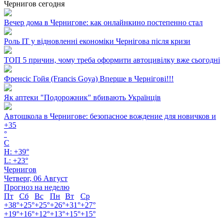
Чернигов сегодня
Вечер дома в Чернигове: как онлайнкино постепенно стал
Роль ІТ у відновленні економіки Чернігова після кризи
ТОП 5 причин, чому треба оформити автоцивілку вже сьогодні
Френсіс Гойя (Francis Goya) Вперше в Чернігові!!!
Як аптеки "Подорожник" вбивають Українців
Автошкола в Чернигове: безопасное вождение для новичков и
+
35
°
C
H:
+
39°
L:
+
23°
Чернигов
Четверг, 06 Август
Прогноз на неделю
Пт
Сб
Вс
Пн
Вт
Ср
+
38°
+
25°
+
25°
+
26°
+
31°
+
27°
+
19°
+
16°
+
12°
+
13°
+
15°
+
15°