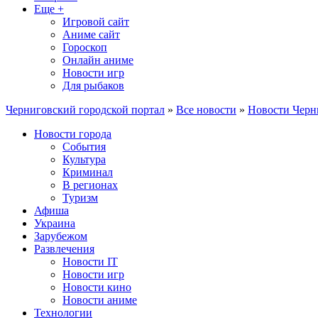
Еще +
Игровой сайт
Аниме сайт
Гороскоп
Онлайн аниме
Новости игр
Для рыбаков
Черниговский городской портал
»
Все новости
»
Новости Черн
Новости города
События
Культура
Криминал
В регионах
Туризм
Афиша
Украина
Зарубежом
Развлечения
Новости IT
Новости игр
Новости кино
Новости аниме
Технологии