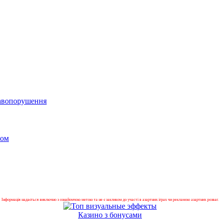
равопорушення
лом
Інформація надається виключно з ознайомчою метою та не є закликом до участі в азартних іграх чи рекламою азартних розваг.
Казино з бонусами