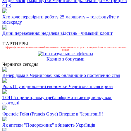
За два місяці маршрутки Чернігова підключать до «матриці» з
GPS
Хто хоче перевірити роботу 25 маршруту – телефонуйте у
міськраду
Дачні перевезення: недалека відстань - чималий клопіт
ПАРТНЕРЫ
Інформація надається виключно з ознайомчою метою та не є закликом до участі в азартних іграх чи рекламою азартних
розваг.
Казино з бонусами
Чернигов сегодня
Вечер дома в Чернигове: как онлайнкино постепенно стал
Роль ІТ у відновленні економіки Чернігова після кризи
ТОП 5 причин, чому треба оформити автоцивілку вже
сьогодні
Френсіс Гойя (Francis Goya) Вперше в Чернігові!!!
Як аптеки "Подорожник" вбивають Українців