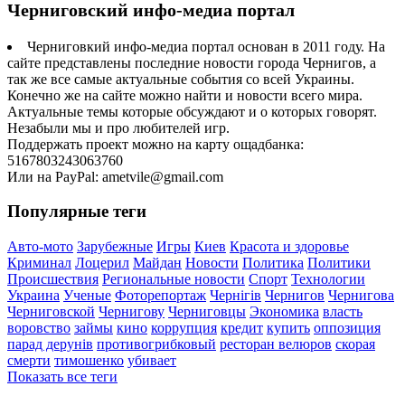
Черниговский инфо-медиа портал
Черниговкий инфо-медиа портал основан в 2011 году. На
сайте представлены последние новости города Чернигов, а
так же все самые актуальные события со всей Украины.
Конечно же на сайте можно найти и новости всего мира.
Актуальные темы которые обсуждают и о которых говорят.
Незабыли мы и про любителей игр.
Поддержать проект можно на карту ощадбанка:
5167803243063760
Или на PayPal: ametvile@gmail.com
Популярные теги
Авто-мото
Зарубежные
Игры
Киев
Красота и здоровье
Криминал
Лоцерил
Майдан
Новости
Политика
Политики
Происшествия
Региональные новости
Спорт
Технологии
Украина
Ученые
Фоторепортаж
Чернігів
Чернигов
Чернигова
Черниговской
Чернигову
Черниговцы
Экономика
власть
воровство
займы
кино
коррупция
кредит
купить
оппозиция
парад дерунів
противогрибковый
ресторан велюров
скорая
смерти
тимошенко
убивает
Показать все теги