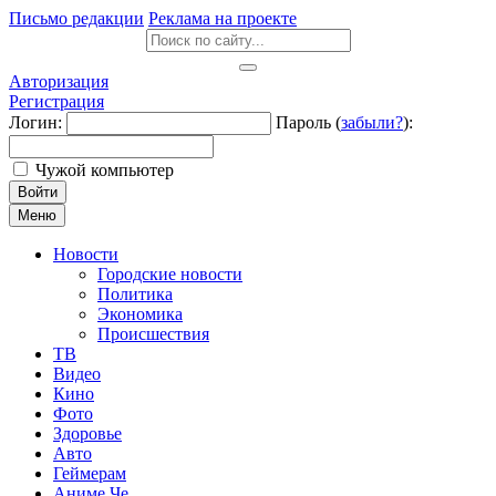
Письмо редакции
Реклама на проекте
Авторизация
Регистрация
Логин:
Пароль (
забыли?
):
Чужой компьютер
Войти
Меню
Новости
Городские новости
Политика
Экономика
Происшествия
ТВ
Видео
Кино
Фото
Здоровье
Авто
Геймерам
Аниме Че