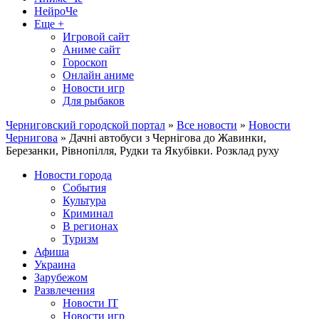
НейроЧе
Еще +
Игровой сайт
Аниме сайт
Гороскоп
Онлайн аниме
Новости игр
Для рыбаков
Черниговский городской портал
»
Все новости
»
Новости
Чернигова
» Дачні автобуси з Чернігова до Жавинки,
Березанки, Рівнопілля, Рудки та Якубівки. Розклад руху
Новости города
События
Культура
Криминал
В регионах
Туризм
Афиша
Украина
Зарубежом
Развлечения
Новости IT
Новости игр