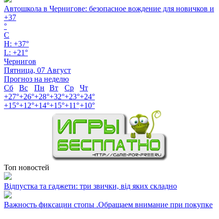
Автошкола в Чернигове: безопасное вождение для новичков и
+
37
°
C
H:
+
37°
L:
+
21°
Чернигов
Пятница, 07 Август
Прогноз на неделю
Сб
Вс
Пн
Вт
Ср
Чт
+
27°
+
26°
+
28°
+
32°
+
23°
+
24°
+
15°
+
12°
+
14°
+
15°
+
11°
+
10°
Топ новостей
Відпустка та гаджети: три звички, від яких складно
Важность фиксации стопы .Обращаем внимание при покупке