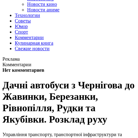
Новости кино
Новости аниме
Технологии
Советы
Юмор
Спорт
Комментарии
Кулинарная книга
Свежие новости
Реклама
Комментарии
Нет комментариев
Дачні автобуси з Чернігова до
Жавинки, Березанки,
Рівнопілля, Рудки та
Якубівки. Розклад руху
Управління транспорту, транспортної інфраструктури та