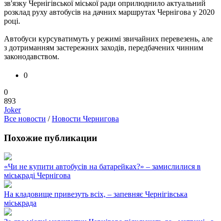
зв'язку Чернігівської міської ради оприлюднило актуальний
розклад руху автобусів на дачних маршрутах Чернігова у 2020
році.
Автобуси курсуватимуть у режимі звичайних перевезень, але
з дотриманням застережних заходів, передбачених чинним
законодавством.
0
0
893
Joker
Все новости
/
Новости Чернигова
Похожие публикации
«Чи не купити автобусів на батарейках?» – замислилися в
міськраді Чернігова
На кладовище привезуть всіх, – запевняє Чернігівська
міськрада