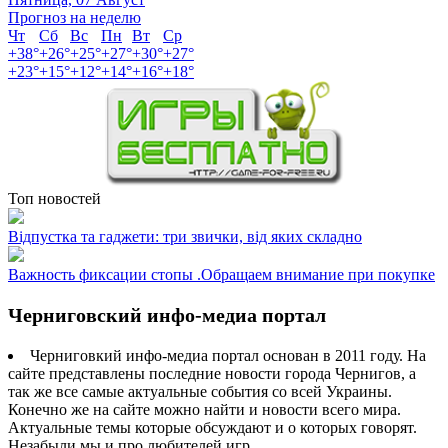
Прогноз на неделю
Чт
Сб
Вс
Пн
Вт
Ср
+
38°
+
26°
+
25°
+
27°
+
30°
+
27°
+
23°
+
15°
+
12°
+
14°
+
16°
+
18°
Топ новостей
Відпустка та гаджети: три звички, від яких складно
Важность фиксации стопы .Обращаем внимание при покупке
Черниговский инфо-медиа портал
Черниговкий инфо-медиа портал основан в 2011 году. На
сайте представлены последние новости города Чернигов, а
так же все самые актуальные события со всей Украины.
Конечно же на сайте можно найти и новости всего мира.
Актуальные темы которые обсуждают и о которых говорят.
Незабыли мы и про любителей игр.