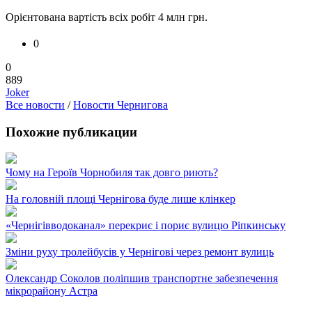
Орієнтована вартість всіх робіт 4 млн грн.
0
0
889
Joker
Все новости
/
Новости Чернигова
Похожие публикации
Чому на Героїв Чорнобиля так довго риють?
На головній площі Чернігова буде лише клінкер
«Чернігівводоканал» перекриє і пориє вулицю Ріпкинську
Зміни руху тролейбусів у Чернігові через ремонт вулиць
Олександр Соколов поліпшив транспортне забезпечення
мікрорайону Астра