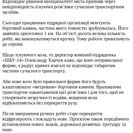
Відповідне рішення муніципалітет міста прийняв через
невідповідність існуючої розв’язки сучасним транспортним
засобам.
Сьогодні працівники підрядної організації монтують
бортовий камінь, частина якого повністю зруйнувалась. Його
замінять орієнтовно 1 км. На об’єкті досить велика кількість
робіт, які виконуватимуться вручну. Тому роботи триватимуть
до серпня.
Щодо існуючого кола, то директор компанії-підрядника
«ШБУ-14» Олександр Харчук каже, що воно неправильної
форми, а радіус кривих взагалі не відповідає габаритам
частини сучасного транспорту.
Аби нове коло було правильної форми його будуть
влаштовувати «метровим» бортовим камнем. Враховуючи
транспортне навантаження цієї розв’язки і для того, щоб не
створювати незручності водіям, мощення кола
відбуватиметься без перекриття руху.
Після завершення ручних робіт старе перекриття
відфрезерують і покладуть нове. Проєктом також передбачено
встановлення нових знаків, дорожньої розмітки, тротуару та
інше.