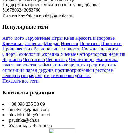
Поддержать проект можно на карту ощадбанка:
5167803243063760
Или на PayPal: ametvile@gmail.com
Популярные теги
Авто-мото
Зарубежные
Игры
Киев
Красота и здоровье
Криминал
Лоцерил
Майдан
Новости
Политика
Политики
Происшествия
Региональные новости
Свежие анекдоты
Спорт
Технологии
Украина
Ученые
Фоторепортаж
Чернігів
Чернигов
Чернигова
Чернигову
Черниговцы
Экономика
власть
воровство
займы
кино
коррупция
кредит
купить
оппозиция
парад дерунів
противогрибковый
ресторан
велюров
скорая
смерти
тимошенко
убивает
Показать все теги
Контакты редакции
+38 096 235 38 09
ametvile@gmail.com
alextolstuhin@ukr.net
pautinka@ch.ua
Украина, г. Чернигов