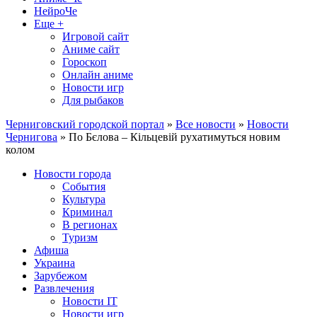
НейроЧе
Еще +
Игровой сайт
Аниме сайт
Гороскоп
Онлайн аниме
Новости игр
Для рыбаков
Черниговский городской портал
»
Все новости
»
Новости
Чернигова
» По Бєлова – Кільцевій рухатимуться новим
колом
Новости города
События
Культура
Криминал
В регионах
Туризм
Афиша
Украина
Зарубежом
Развлечения
Новости IT
Новости игр