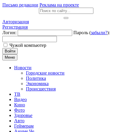
Письмо редакции
Реклама на проекте
Авторизация
Регистрация
Логин:
Пароль (
забыли?
):
Чужой компьютер
Войти
Меню
Новости
Городские новости
Политика
Экономика
Происшествия
ТВ
Видео
Кино
Фото
Здоровье
Авто
Геймерам
Аниме Че