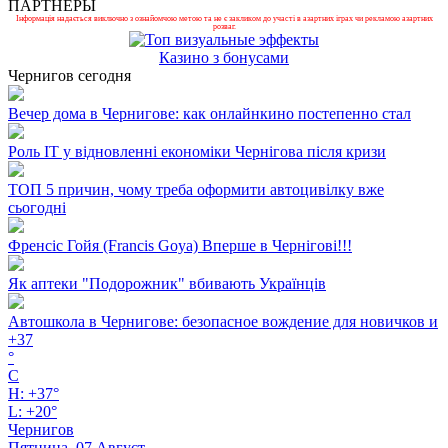
ПАРТНЕРЫ
Інформація надається виключно з ознайомчою метою та не є закликом до участі в азартних іграх чи рекламою азартних
розваг.
Казино з бонусами
Чернигов сегодня
Вечер дома в Чернигове: как онлайнкино постепенно стал
Роль ІТ у відновленні економіки Чернігова після кризи
ТОП 5 причин, чому треба оформити автоцивілку вже
сьогодні
Френсіс Гойя (Francis Goya) Вперше в Чернігові!!!
Як аптеки "Подорожник" вбивають Українців
Автошкола в Чернигове: безопасное вождение для новичков и
+
37
°
C
H:
+
37°
L:
+
20°
Чернигов
Пятница, 07 Август